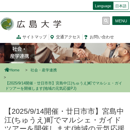
メ
Language
日本語
イ
ン
MENU
コ
ン
テ
サイトマップ
交通
アクセス
お問
い
合
わ
せ
ン
ツ
に
移
動
Home
社会・産学連携
【2025/9/14開催・廿日市市】宮島中江(ちゅうえ)町でマルシェ・ガイ
ドツアーを開催します(地域の元気応援PJ)
【2025/9/14開催・廿日市市】宮島中
江(ちゅうえ)町でマルシェ・ガイド
ツアーを開催します(地域の元気応援