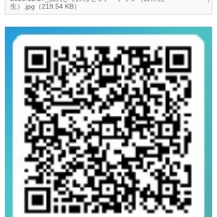
生）.jpg（219.54 KB）