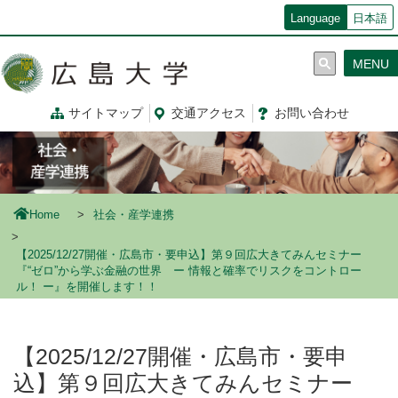
メ
Language
日本語
イ
ン
MENU
コ
ン
テ
サイトマップ
交通
アクセス
お問
い
合
わ
せ
ン
ツ
に
移
動
Home
社会・産学連携
【2025/12/27開催・広島市・要申込】第９回広大きてみんセミナー
『“ゼロ”から学ぶ金融の世界 ー 情報と確率でリスクをコントロー
ル！ ー』を開催します！！
【2025/12/27開催・広島市・要申
込】第９回広大きてみんセミナー