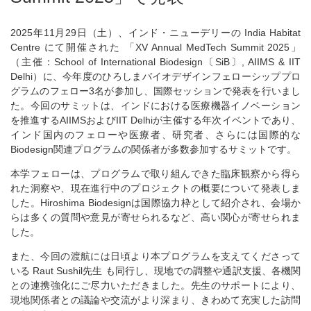
2025年11月29日（土）、インド・ニューデリーの India Habitat
Centre にて開催された 「XV Annual MedTech Summit 2025」
（主催：School of International Biodesign〔SiB〕, AIIMS & IIT
Delhi）に、今年度のひろしまバイオデザインフェローシッププロ
グラムのフェロー3名が参加し、国際セッションで発表を行いまし
た。今回のサミットは、インドにおける医療機器イノベーション
を推進するAIIMSおよびIIT Delhiが主催する年次イベントであり、
インド国内のフェローや医療者、研究者、さらには国際的な
Biodesign関連プログラムの関係者が多数参加するサミットです。
本学フェローは、プログラムで取り組んできた臨床観察から得ら
れた洞察や、現在進行中のプロジェクトの概要について発表しま
した。Hiroshima Biodesignは国際協力枠として紹介され、会場か
らは多くの質問や意見が寄せられるなど、高い関心が寄せられま
した。
また、今回の渡航には日頃より本プログラムを支えてくださって
いる Raut Sushil先生 も同行し、現地での調整や通訳支援、各機関
との連携強化にご尽力いただきました。先生のサポートにより、
現地関係者との議論や交流がより深まり、きわめて充実した訪問