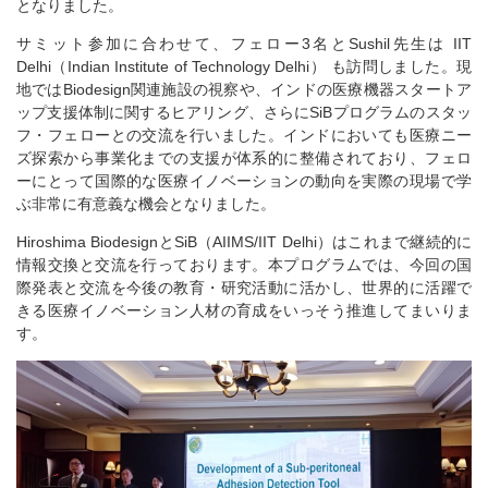
となりました。
サミット参加に合わせて、フェロー3名とSushil先生は IIT
Delhi（Indian Institute of Technology Delhi） も訪問しました。現
地ではBiodesign関連施設の視察や、インドの医療機器スタートア
ップ支援体制に関するヒアリング、さらにSiBプログラムのスタッ
フ・フェローとの交流を行いました。インドにおいても医療ニー
ズ探索から事業化までの支援が体系的に整備されており、フェロ
ーにとって国際的な医療イノベーションの動向を実際の現場で学
ぶ非常に有意義な機会となりました。
Hiroshima BiodesignとSiB（AIIMS/IIT Delhi）はこれまで継続的に
情報交換と交流を行っております。本プログラムでは、今回の国
際発表と交流を今後の教育・研究活動に活かし、世界的に活躍で
きる医療イノベーション人材の育成をいっそう推進してまいりま
す。