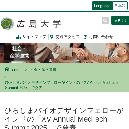
メ
Language
日本語
イ
ン
MENU
コ
ン
テ
サイトマップ
交通
アクセス
お問
い
合
わ
せ
ン
ツ
に
移
動
Home
社会・産学連携
ひろしまバイオデザインフェローがインドの「XV Annual MedTech
Summit 2025」で発表
ひろしまバイオデザインフェローが
インドの「XV Annual MedTech
Summit 2025」で発表