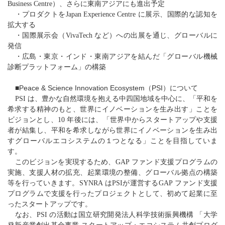
Business Centre
）、さらに東南アジアにも進出予定
・プロダクトを
Japan Experience Centre
に展示、国際的な認知を
拡大する
・国際展示会（
VivaTech
など）への出展を通じ、グローバルに
発信
・広島・東京・インド・東南アジアを結んだ「グローバル機械
診断プラットフォーム」の構築
■Peace & Science Innovation Ecosystem（PSI）について
PSI
は、豊かな自然環境を抱える中四国地域を中心に、「平和を
希求する精神のもと、世界にイノベーションを生み出す」ことを
ビジョンとし、
10
年後には、「世界中からスタートアップや支援
者が結集し、平和を希求しながら世界にイノベーションを生み出
すグローバルエコシステムの１つとなる」ことを目指していま
す。
このビジョンを実現するため、
GAP
ファンド支援プログラムの
実施、支援人材の拡充、起業環境の整備、グローバル拠点の構築
等を行っていきます。
SYNRA
は
PSI
が運営する
GAP
ファンド支援
プログラムで支援を行ったプロジェクトとして、初めて起業に至
ったスタートアップです。
なお、
PSI
の活動は国立研究開発法人科学技術振興機構 「大学