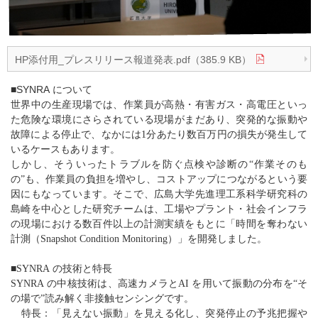
HP添付用_プレスリリース報道発表.pdf（385.9 KB）
■SYNRA について
世界中の生産現場では、作業員が高熱・有害ガス・高電圧といっ
た危険な環境にさらされている現場がまだあり、突発的な振動や
故障による停止で、なかには
1
分あたり数百万円の損失が発生して
いるケースもあります。
しかし、そういったトラブルを防ぐ点検や診断の“作業そのも
の”も、作業員の負担を増やし、コストアップにつながるという要
因にもなっています。そこで、広島大学先進理工系科学研究科の
島崎を中心とした研究チームは、工場やプラント・社会インフラ
の現場における数百件以上の計測実績をもとに「時間を奪わない
計測（
Snapshot Condition Monitoring
）」を開発しました。
■
SYNRA
の技術と特長
SYNRA
の中核技術は、高速カメラと
AI
を用いて振動の分布を
“
そ
の場で
”
読み解く非接触センシングです。
特長：「見えない振動」を見える化し、突発停止の予兆把握や