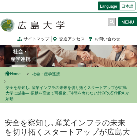
メ
Language
日本語
イ
ン
MENU
コ
ン
テ
サイトマップ
交通
アクセス
お問
い
合
わ
せ
ン
ツ
に
移
動
Home
社会・産学連携
安全を察知し､産業インフラの未来を切り拓くスタートアップが広島
大学に誕生— 振動を高速で可視化､“時間を奪わない計測”のSYNRA が
始動 —
安全を察知し､産業インフラの未来
を切り拓くスタートアップが広島大