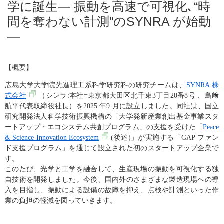
学に誕生— 振動を高速で可視化､“時
間を奪わない計測”のSYNRA が始動
—
【概要】
広島大学大学院先進理工系科学研究科の研究チームは、
SYNRA
株
式会社
（シンラ
:
本社
=
東京都大田区北千束
3
丁目
20
番
8
号 、島﨑
航平代表取締役社長）を
2025
年
9
月に設立しました。同社は、国立
研究開発法人科学技術振興機構の「大学発新産業創出基金事業スタ
ートアップ・エコシステム共創プログラム」の支援を受けた「
Peace
& Science Innovation Ecosystem
(
後述
)
」が実施する「
GAP
ファン
ド支援プログラム」を通じて設立された初のスタートアップ企業で
す。
このたび、光学と工学を融合して、生産現場の振動を可視化する独
自技術を開発しました。今後、国内外のさまざまな製造現場への導
入を目指し、振動による設備の故障を抑え、点検や計測といった作
業の負担の軽減を図っていきます。