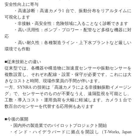
安全性向上に寄与
・高速診断：高速カメラ
1
台で、振動分布をリアルタイムに
可視化します
・非接触・高安全性：危険領域に入ることなく診断できます
・高い汎用性：ポンプ・ブロワー・配管など多様な機器に対
応
・高い耐久性：各種製造ライン・上下水プラントなど厳しい
環境でも作動
■従来技術との違い
従来型では、各機器や構造物に加速度センサーや振動センサーを
複数設置し、それぞれ配線・設置・保守が必要です。これには大
きなコストと時間、現場作業員の手間が伴います。
一方、
SYNRA
の技術は「高速カメラによる非接触振動イメージン
グ」で、センサーそのものが不要なうえ、遠隔監視を可能とし、
工数・導入コスト・運用負荷を大幅に軽減します。カメラ１台で
数百台のセンサーを代替する応用例もあります
■今後の展開
・国内外の製造業でのパイロットプロジェクト開始
・インド・ハイデラバードに拠点を開設し（
T-Works, Japan