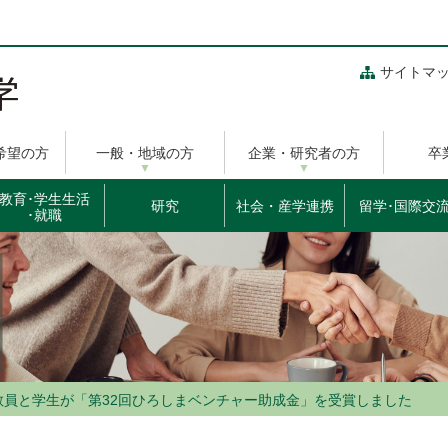
サイトマ
希望の方
一般・地域の方
企業・研究者の方
卒
教育･学生生活
研究
社会・産学連携
留学･国際交
･就職
教員と学生が「第32回ひろしまベンチャー助成金」を受賞しました