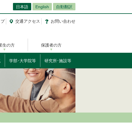
日本語
English
自動翻訳
ップ
交通
アクセス
お問
い
合
わ
せ
業生の方
保護者の方
流
学部･大学院等
研究所･施設等