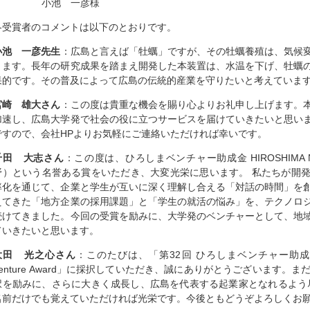
小池 一彦様
各受賞者のコメントは以下のとおりです。
小池 一彦先生
：広島と言えば「牡蠣」ですが、その牡蠣養殖は、気候
ります。長年の研究成果を踏まえ開発した本装置は、水温を下げ、牡蠣
果的です。その普及によって広島の伝統的産業を守りたいと考えていま
宮崎 雄大さん
：この度は貴重な機会を賜り心よりお礼申し上げます。
加速し、広島大学発で社会の役に立つサービスを届けていきたいと思い
ですので、会社HPよりお気軽にご連絡いただければ幸いです。
千田 大志さん
：この度は、ひろしまベンチャー助成金 HIROSHIMA Nex
野）という名誉ある賞をいただき、大変光栄に思います。 私たちが開発
率化を通じて、企業と学生が互いに深く理解し合える「対話の時間」を
えてきた「地方企業の採用課題」と「学生の就活の悩み」を、テクノロ
続けてきました。今回の受賞を励みに、大学発のベンチャーとして、地
ていきたいと思います。
大田 光之心さん
：このたびは、「第32回 ひろしまベンチャー助成金（20
Venture Award」に採択していただき、誠にありがとうございます
択を励みに、さらに大きく成長し、広島を代表する起業家となれるよう
名前だけでも覚えていただければ光栄です。今後ともどうぞよろしくお