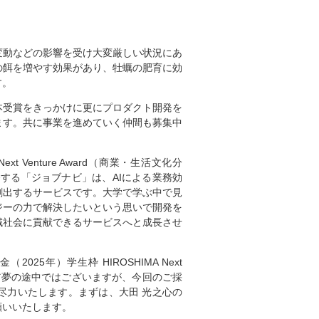
変動などの影響を受け大変厳しい状況にあ
の餌を増やす効果があり、牡蠣の肥育に効
す。
本受賞をきっかけに更にプロダクト開発を
ます。共に事業を進めていく仲間も募集中
t Venture Award（商業・生活文化分
する「ジョブナビ」は、AIによる業務効
創出するサービスです。大学で学ぶ中で見
ジーの力で解決したいという思いで開発を
域社会に貢献できるサービスへと成長させ
25年）学生枠 HIROSHIMA Next
。まだ夢の途中ではございますが、今回のご採
尽力いたします。まずは、大田 光之心の
願いいたします。