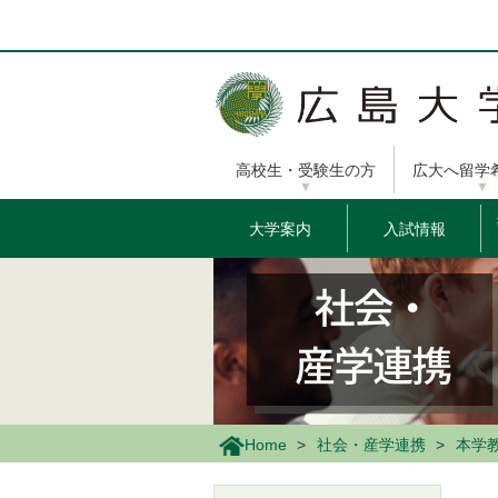
メ
イ
ン
コ
ン
テ
ン
高校生・受験生の方
広大へ留学
ツ
に
移
大学案内
入試情報
動
Home
社会・産学連携
本学