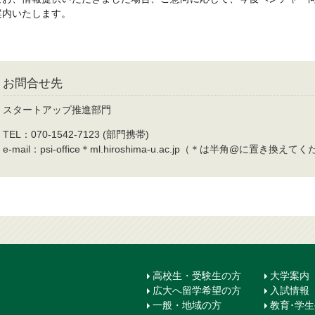
案内いたします。
お問合せ先
スタートアップ推進部門
TEL：070-1542-7123 (部門携帯)
e-mail：psi-office＊ml.hiroshima-u.ac.jp（＊は半角@に置き換え
高校生・受験生の方
大学案内
広大へ留学希望の方
入試情報
一般・地域の方
教育･学