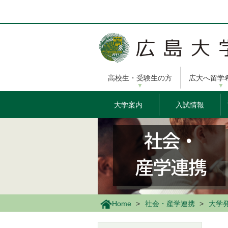
メ
イ
ン
コ
ン
テ
ン
高校生・受験生の方
広大へ留学
ツ
に
移
大学案内
入試情報
動
Home
社会・産学連携
大学