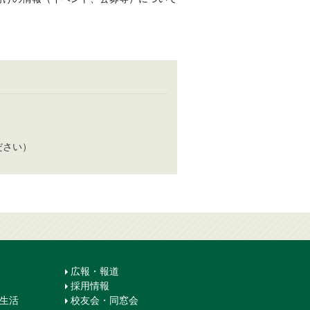
てください）
広報・報道
採用情報
生生活
校友会・同窓会