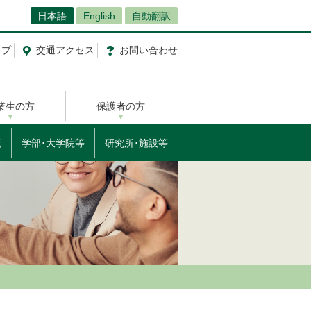
日本語
English
自動翻訳
ップ
交通
アクセス
お問
い
合
わ
せ
業生の方
保護者の方
流
学部･大学院等
研究所･施設等