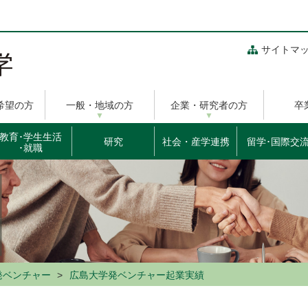
サイトマ
希望の方
一般・地域の方
企業・研究者の方
卒
教育･学生生活
研究
社会・産学連携
留学･国際交
･就職
発ベンチャー
広島大学発ベンチャー起業実績