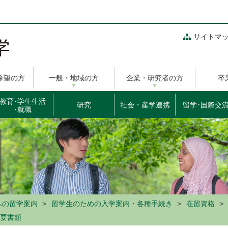
サイトマ
希望の方
一般・地域の方
企業・研究者の方
卒
教育･学生生活
研究
社会・産学連携
留学･国際交
･就職
への留学案内
留学生のための入学案内・各種手続き
在留資格
要書類