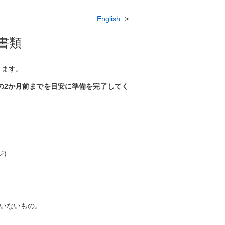
English
書類
ります。
の2か月前までを目安に準備を完了してく
)
いないもの。