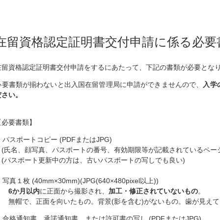
在留資格認定証明書交付申請に係る必要
在留資格認定証明書交付申請をするにあたって、下記の書類が必要とな
必要書類が揃わないと出入国在留管理局に申請ができませんので、
入学
ださい。
【必要書類】
. パスポートコピー (PDFまたはJPG)
(氏名、顔写真、パスポートの番号、有効期限等が記載されているページ
(パスポート更新中の方は、古いパスポートの写しでも良い)
. 写真１枚 (40mm×30mm)(JPG(640×480pixel以上))
6か月以内
に正面から撮影され、
加工・修正されていないもの
。
無帽で、正面を向いたもの。背景(影を含む)がないもの。歯が見えて
3. 合格通知書、承諾通知書、または許可書の写し (PDFまたはJPG)