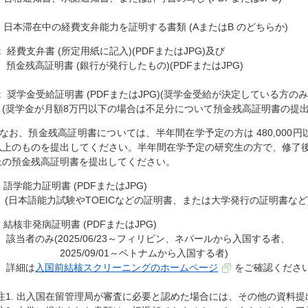
4. 日本滞在中の経費支弁能力を証明する書類 (AまたはB のどちらか)
A: 経費支弁書 (所定用紙に記入)(PDFまたはJPG)及び
預金残高証明書 (銀行が発行したもの)(PDFまたはJPG)
B: 奨学金受給証明書 (PDFまたはJPG)(奨学金受給が決定している方のみ
(奨学金が月額8万円以下の場合は不足分について預金残高証明書の提出
* なお、預金残高証明書については、半年間在学予定の方は 480,000円以
以上のものを提出してください。半年間在学予定の研究生の方で、修了後、大
上の預金残高証明書を提出してください。
. 語学能力証明書 (PDFまたはJPG)
(日本語能力試験やTOEICなどの証明書、または大学発行の証明書など
. 結核非発病証明書 (PDFまたはJPG)
該当者のみ(2025/06/23～フィリピン、ネパールから入国する者、
2025/09/01～ベトナムから入国する者)
詳細は
入国前結核スクリーニングのホームページ
をご確認くださ
*注1. 出入国在留管理局が審査に必要と認めた場合には、その他の資料