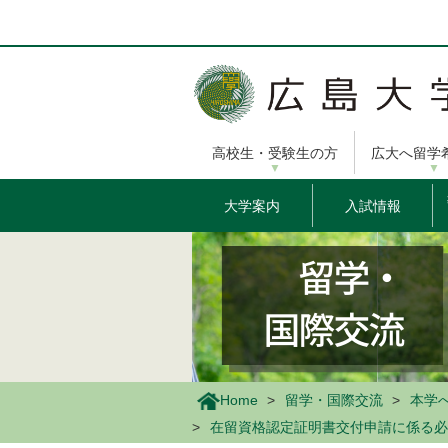
メ
イ
ン
コ
ン
テ
ン
高校生・受験生の方
広大へ留学
ツ
に
移
大学案内
入試情報
動
Home
留学・国際交流
本学
在留資格認定証明書交付申請に係る必