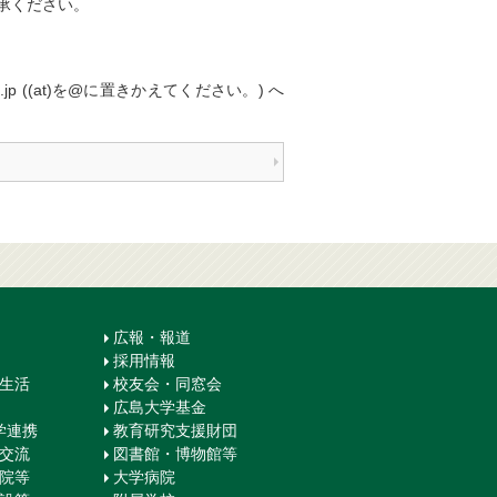
了承ください。
ac.jp ((at)を@に置きかえてください。) へ
広報・報道
採用情報
生生活
校友会・同窓会
広島大学基金
学連携
教育研究支援財団
際交流
図書館・博物館等
学院等
大学病院