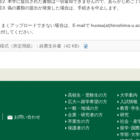
*注2. 本学に提出された書類は一切返却できませんので、あらかじめご
*注3. 偽の書類の提出が発覚した場合は、手続きを中止します。
まくアップロードできない場合は、E-mailで huvisa(at)hiroshima-u.
送付してください。
様式（所定用紙）：経費支弁書（42 KB）
高校生・受験生の方
大学案内
広大へ留学希望の方
入試情報
一般・地域の方
教育･学
企業・研究者の方
研究
お問
い
合
わ
せ
卒業生の方
社会・産
保護者の方
留学･国
学部･大