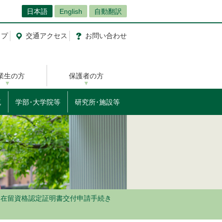
日本語
English
自動翻訳
ップ
交通
アクセス
お問
い
合
わ
せ
業生の方
保護者の方
流
学部･大学院等
研究所･施設等
在留資格認定証明書交付申請手続き