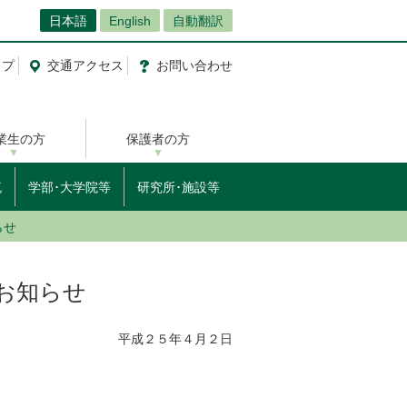
日本語
English
自動翻訳
ップ
交通
アクセス
お問
い
合
わ
せ
業生の方
保護者の方
流
学部･大学院等
研究所･施設等
らせ
お知らせ
平成２５年４月２日