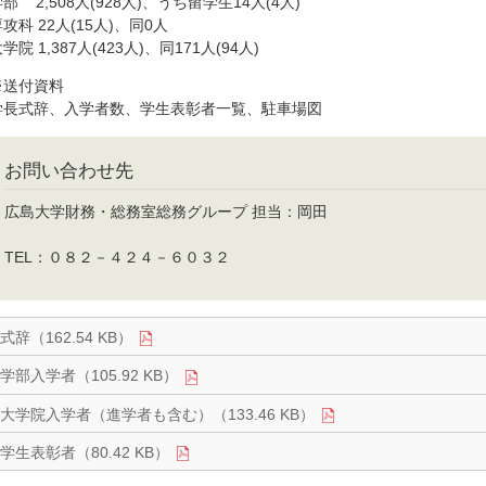
部 2,508人(928人)、うち留学生14人(4人)
攻科 22人(15人)、同0人
学院 1,387人(423人)、同171人(94人)
※送付資料
学長式辞、入学者数、学生表彰者一覧、駐車場図
お問い合わせ先
広島大学財務・総務室総務グループ 担当：岡田
TEL：０８２－４２４－６０３２
式辞（162.54 KB）
学部入学者（105.92 KB）
大学院入学者（進学者も含む）（133.46 KB）
学生表彰者（80.42 KB）