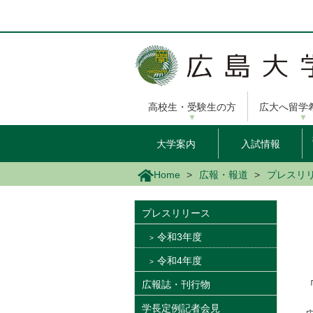
メ
イ
ン
コ
ン
テ
ン
高校生・受験生の方
広大へ留学
ツ
に
移
大学案内
入試情報
動
Home
広報・報道
プレスリ
プレスリリース
令和3年度
令和4年度
広報誌・刊行物
学長定例記者会見