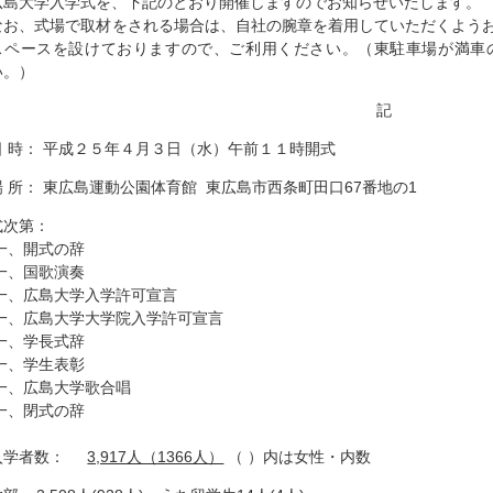
広島大学入学式を、下記のとおり開催しますのでお知らせいたします。
なお、式場で取材をされる場合は、自社の腕章を着用していただくよう
スペースを設けておりますので、ご利用ください。（東駐車場が満車
い。）
記
日 時： 平成２５年４月３日（水）午前１１時開式
場 所： 東広島運動公園体育館 東広島市西条町田口67番地の1
式次第：
一、開式の辞
一、国歌演奏
一、広島大学入学許可宣言
一、広島大学大学院入学許可宣言
一、学長式辞
一、学生表彰
一、広島大学歌合唱
一、閉式の辞
入学者数：
3,917人（1366人）
（ ）内は女性・内数