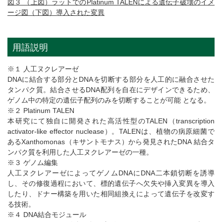
図３ （上図）ラットでのPlatinum TALENによる遺伝子破壊のイメ
ージ図（下図）導入された変異
用語説明
※１ 人工ヌクレアーゼ
DNAに結合する部分とDNAを切断する部分を人工的に融合させた
タンパク質。結合させるDNA配列を自在にデザインできるため、
ゲノム中の特定の遺伝子配列のみを切断することが可能 となる。
※２ Platinum TALEN
本研究にて独自に開発された高活性型のTALEN（transcription
activator-like effector nuclease）。TALENは、植物の病原細菌で
あるXanthomonas（キサントモナス）から発見されたDNA 結合タ
ンパク質を利用した人工ヌクレアーゼの一種。
※３ ゲノム編集
人工ヌクレアーゼによってゲノムDNAにDNA二本鎖切断を誘導
し、その修復過程において、標的遺伝子へ欠失や挿入変異を導入
したり、ドナー構築を用いた相同組換えによって遺伝子を改変す
る技術。
※４ DNA結合モジュール