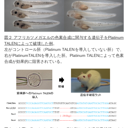
図２ アフリカツメガエルの色素合成に関与する遺伝子をPlatinum
TALENによって破壊した例
。
左がコントロール胚（Platinum TALENを導入していない胚）で、
右がPlatinumTALENを導入した胚。Platinum TALENによって色素
合成が効果的に阻害されている。