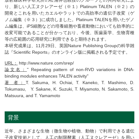
放射線医科学研究所の松浦伸也教授のグループとの共同研究によ
り、新しい人工ヌクレアーゼ（※１）Platinum TALEN（※２）の
開発とこれを用いたカエルやラットでの高効率の遺伝子改変（ゲ
ノム編集（※３）)に成功しました。Platinum TALENを用いたゲノ
ム編集は、iPS細胞などの培養細胞や畜産動物においても効率的に
改変可能であることが分かっており、今後、医歯薬学、生物育種
等の広範囲の応用研究に利用できると期待されます。
本研究成果は、11月29日、英国Nature Publishing Groupの科学雑
誌『Scientific Reports』のオンライン版に掲載される予定です。
URL：
http://www.nature.com/srep/
論文名：
" Repeating pattern of non-RVD variations in DNA-
binding modules enhances TALEN activity"
著 者：
T. Sakuma, H. Ochiai, T. Kaneko, T. Mashimo, D.
Tokumasu, Y. Sakane, K. Suzuki, T. Miyamoto, N. Sakamoto, S.
Matsuura, and T. Yamamoto
背景
近年、さまざまな生物（微生物や植物、動物）で利用できる遺伝
子改変技術として、人工の制限酵素（人工ヌクレアーゼ）を用い