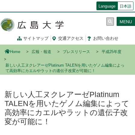
メ
Language
日本語
イ
ン
MENU
コ
ン
テ
サイトマップ
交通
アクセス
お問
い
合
わ
せ
ン
ツ
Home
広報・報道
プレスリリース
平成25年度
に
移
新しい人工ヌクレアーゼPlatinum TALENを用いたゲノム編集によっ
動
て高効率にカエルやラットの遺伝子改変が可能に！
新しい人工ヌクレアーゼPlatinum
TALENを用いたゲノム編集によって
高効率にカエルやラットの遺伝子改
変が可能に！