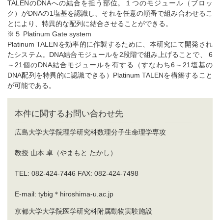
TALENのDNAへの結合を担う部位。１つのモジュール（ブロッ
ク）がDNAの1塩基を認識し、それを任意の順番で組み合わせるこ
とにより、特異的な配列に結合させることができる。
※５ Platinum Gate system
Platinum TALENを効率的に作製するために、本研究にて開発され
たシステム。DNA結合モジュールを2段階で組み上げることで、 6
～21個のDNA結合モジュールを有する（すなわち6～21塩基の
DNA配列を特異的に認識できる）Platinum TALENを構築すること
が可能である。
本件に関するお問い合わせ先
広島大学大学院理学研究科数理分子生命理学専攻
教授 山本 卓（やまもと たかし）
TEL: 082-424-7446 FAX: 082-424-7498
E-mail: tybig＊hiroshima-u.ac.jp
京都大学大学院医学研究科附属動物実験施設