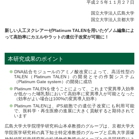
平成２５年１１月２７日
国立大学法人広島大学
国立大学法人京都大学
新しい人工ヌクレアーゼPlatinum TALENを用いたゲノム編集によ
って高効率にカエルやラットの遺伝子改変が可能に！
本研究成果のポイント
DNA結合モジュールのアミノ酸改変によって、高活性型の
TALEN（Platinum TALEN）の開発とその作製システム
（Platinum Gate system）の開発に成功
Platinum TALENを使うことによって、これまで変異導入効率
が低かった哺乳類において高効率に変異導入が可能となった
（効率がよい場合は100%の変異導入効率）
Platinum TALENは、iPS細胞での遺伝子改変にも利用可能
で、医科学・再生医療の進展に大きく貢献すると期待されて
います
広島大学大学院理学研究科山本卓教授のグループは、京都大学大
学院医学研究科の真下知士特定准教授のグループと広島大学原爆