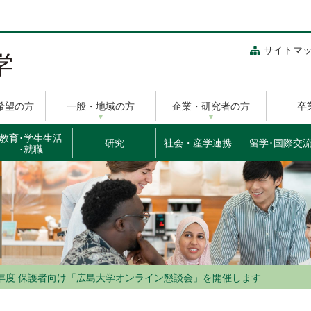
サイトマ
希望の方
一般・地域の方
企業・研究者の方
卒
教育･学生生活
研究
社会・産学連携
留学･国際交
･就職
25年度 保護者向け「広島大学オンライン懇談会」を開催します