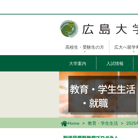
メ
イ
ン
コ
ン
テ
ン
高校生・受験生の方
広大へ留学
ツ
に
移
大学案内
入試情報
動
Home
教育・学生生活
20