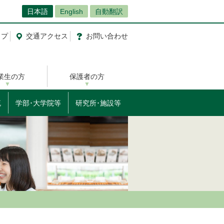
日本語
English
自動翻訳
ップ
交通
アクセス
お問
い
合
わ
せ
業生の方
保護者の方
流
学部･大学院等
研究所･施設等