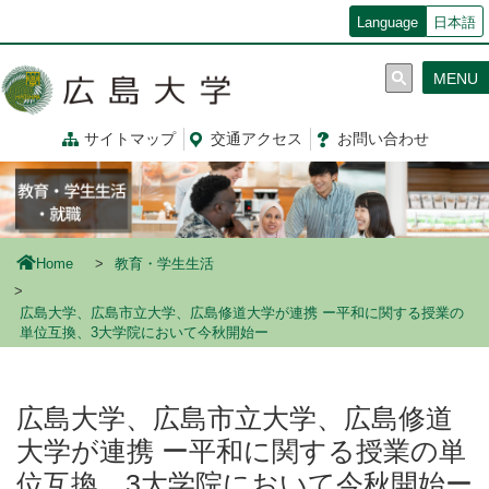
メ
Language
日本語
イ
ン
MENU
コ
ン
テ
サイトマップ
交通
アクセス
お問
い
合
わ
せ
ン
ツ
に
移
動
Home
教育・学生生活
広島大学、広島市立大学、広島修道大学が連携 ー平和に関する授業の
単位互換、3大学院において今秋開始ー
広島大学、広島市立大学、広島修道
大学が連携 ー平和に関する授業の単
位互換、3大学院において今秋開始ー