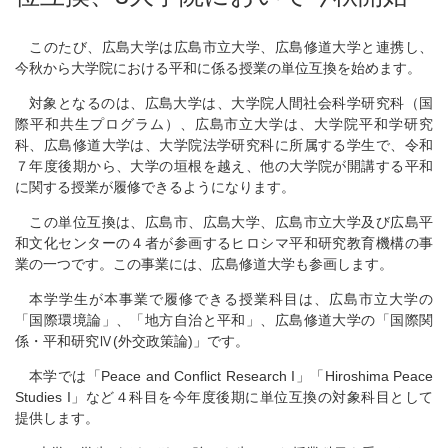
このたび、広島大学は広島市立大学、広島修道大学と連携し、
今秋から大学院における平和に係る授業の単位互換を始めます。
対象となるのは、広島大学は、大学院人間社会科学研究科（国
際平和共生プログラム）、広島市立大学は、大学院平和学研究
科、広島修道大学は、大学院法学研究科に所属する学生で、令和
７年度後期から、大学の垣根を越え、他の大学院が開講する平和
に関する授業が履修できるようになります。
この単位互換は、広島市、広島大学、広島市立大学及び広島平
和文化センターの４者が参画するヒロシマ平和研究教育機構の事
業の一つです。この事業には、広島修道大学も参画します。
本学学生が本事業で履修できる授業科目は、広島市立大学の
「国際環境論」、「地方自治と平和」、広島修道大学の「国際関
係・平和研究Ⅳ
(
外交政策論
)
」です。
本学では「
Peace and Conflict Research I
」「
Hiroshima Peace
Studies I
」など４科目を今年度後期に単位互換の対象科目として
提供します。