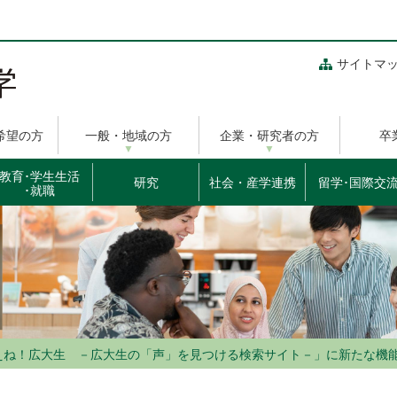
サイトマ
希望の方
一般・地域の方
企業・研究者の方
卒
教育･学生生活
研究
社会・産学連携
留学･国際交
･就職
えね！広大生 －広大生の「声」を見つける検索サイト－」に新たな機