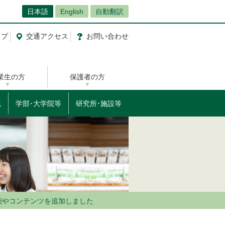
日本語
English
自動翻訳
ップ
交通
アクセス
お問
い
合
わ
せ
業生の方
保護者の方
流
学部･大学院等
研究所･施設等
能やコンテンツを追加しました