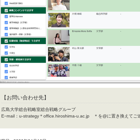
【お問い合わせ先】
広島大学総合戦略室総合戦略グループ
E−mail：u-strategy＊office.hiroshima-u.ac.jp ＊を@に置き