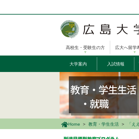
メ
イ
ン
コ
ン
テ
ン
高校生・受験生の方
広大へ留学
ツ
に
移
大学案内
入試情報
動
Home
教育・学生生活
「え