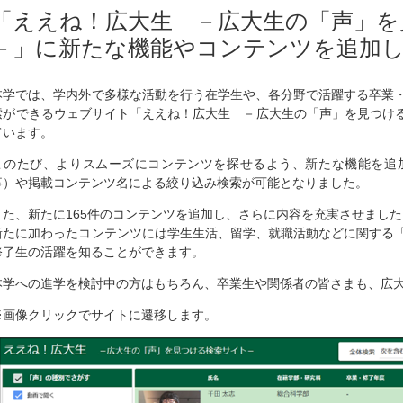
「ええね！広大生 －広大生の「声」を
－」に新たな機能やコンテンツを追加
本学では、学内外で多様な活動を行う在学生や、各分野で活躍する卒業
索ができるウェブサイト「ええね！広大生 －広大生の「声」を見つける検
ています。
このたび、よりスムーズにコンテンツを探せるよう、新たな機能を追加
事）や掲載コンテンツ名による絞り込み検索が可能となりました。
また、新たに165件のコンテンツを追加し、さらに内容を充実させました
新たに加わったコンテンツには学生生活、留学、就職活動などに関する
修了生の活躍を知ることができます。
本学への進学を検討中の方はもちろん、卒業生や関係者の皆さまも、広
※画像クリックでサイトに遷移します。