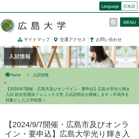
メ
Language
日本語
イ
ン
MENU
コ
ン
テ
サイトマップ
交通
アクセス
お問
い
合
わ
せ
ン
ツ
に
移
動
Home
入試情報
【2024/9/7開催・広島市及びオンライン・要申込】広島大学光り輝き
入試 総合型選抜フェニックス型 入試説明会を開催します＜中高年を
対象とした入学制度＞
【2024/9/7開催・広島市及びオンラ
イン・要申込】広島大学光り輝き入