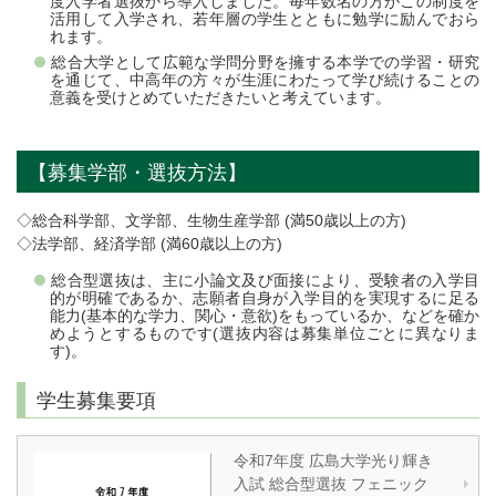
度入学者選抜から導入しました。毎年数名の方がこの制度を
活用して入学され、若年層の学生とともに勉学に励んでおら
れます。
総合大学として広範な学問分野を擁する本学での学習・研究
を通じて、中高年の方々が生涯にわたって学び続けることの
意義を受けとめていただきたいと考えています。
【募集学部・選抜方法】
◇総合科学部、文学部、生物生産学部 (満50歳以上の方)
◇法学部、経済学部 (満60歳以上の方)
総合型選抜は、主に小論文及び面接により、受験者の入学目
的が明確であるか、志願者自身が入学目的を実現するに足る
能力(基本的な学力、関心・意欲)をもっているか、などを確か
めようとするものです(選抜内容は募集単位ごとに異なりま
す)。
学生募集要項
令和7年度 広島大学光り輝き
入試 総合型選抜 フェニック