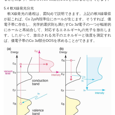
5.4 軟X線発光分光
軟X線発光の過程は、図5(d)で説明できます。上記の軟X線吸収
が起これば、Co 2
p
内殻準位にホールが生じます。そうすれば、価
電子帯に存在し、光学的選択則も満たすCo 3
d
電子の一つが輻射的
にホールと再結合して、対応するエネルギー
h
の光子を放出しま
v
す。したがって、放出される光子のエネルギーと強度を測定すれ
ば、価電子帯のCo 3
d
部分DOSを求めることができます。