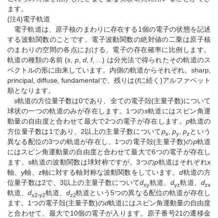
ます。
(注4)電子軌道
電子軌道は、原子核のまわりに存在する1個の電子の状態を記述
する波動関数のことです。電子波動関数の絶対値の二乗は原子核
のまわりの空間の各点における、電子の存在確率に比例します。
軌道の種類の名前 (
s
,
p
,
d
,
f
, ...) は分光法で得られたその軌道のス
ペクトルの形に由来しています。内側の軌道からそれぞれ、sharp,
principal, diffuse, fundamentalで、残りは(
f
に続く)アルファベット
順となります。
s
軌道の方位量子数は0であり、全ての電子殻(主量子数)について
球状の一つの軌道のみが存在します。1つの
s
軌道にはスピン角運
動量の自由度と合わせて最大で2つの電子が存在します。
p
軌道の
方位量子数は1であり、2以上の主量子数について
p
,
p
,
p
という
x
y
z
異なる配位の3つの軌道が存在し、1つの電子殻(主量子数)の
p
軌道
にはスピン角運動量の自由度と合わせて最大で6つの電子が存在し
ます。s軌道の波動関数は球対称ですが、3つの
p
軌道はそれぞれx
軸、y軸、z軸に対する軸対称な波動関数をしています。
d
軌道の方
位量子数は2で、3以上の主量子数について
d
軌道、
d
軌道、
d
xy
yz
zx
軌道、
d
軌道、
d
軌道という5つの異なる配位の軌道が存在し
x2-y2
z2
ます。1つの電子殻(主量子数)の
d
軌道にはスピン角運動量の自由度
と合わせて、最大で10個の電子が入ります。原子番号21の遷移金