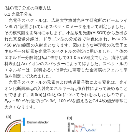
(注6)電子分光の測定方法
6.1 光電子分光
光電子スペクトルは、広島大学放射光科学研究所のビームライ
ンBL7に設置されているスペクトロメータを用いて測定しました。
その模式図を図6(a)に示します。小型放射光源(HiSOR)から放出さ
れた真空紫外線は、ドラゴン型の分光器で単色化され、hv = 20-
450 eVの範囲の入射光となります。図のような半球状の光電子エ
ネルギー分析器を光電子スペクトルの測定に用いました。全体の
エネルギー分解能は
h
に依存して0.1-0.5 eV程度でした。清浄な試
v
料表面はAr+イオンのスパッターによって得ました。スペクトルの
エネルギーは、試料あるいは新たに蒸着した金薄膜のフェルミ準
位を測定して決めました。
光電子スペクトルの元素および軌道量子数による変化は、光イ
オン化断面積
の入射光エネルギー
E
依存性によって決めること
s
p
inc
ができます。図6(b)はGdとCoについてそれを示したものです。
E
~ 50 eV付近ではCo 3
d
、100 eVを超えるとGd 4
f
の値が非常に
inc
大きくなります。