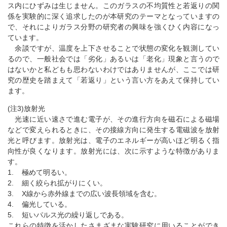
ス内にひずみは生じません。このガラスの不均質性と若返りの関
係を実験的に深く追求したのが本研究のテーマとなっていますの
で、それによりガラス分野の研究者の興味を強くひく内容になっ
ています。
余談ですが、温度を上下させることで状態の変化を観測してい
るので、一般社会では「劣化」あるいは「老化」現象と言うので
はないかと私どもも思わないわけではありませんが、ここでは研
究の歴史を踏まえて「若返り」という言い方をあえて保持してい
ます。
(注3)放射光
光速に近い速さで進む電子が、その進行方向を磁石による磁場
などで変えられるときに、その接線方向に発生する電磁波を放射
光と呼びます。放射光は、電子のエネルギーが高いほど明るく指
向性が良くなります。放射光には、次に示すような特徴がありま
す。
1. 極めて明るい。
2. 細く絞られ拡がりにくい。
3. X線から赤外線までの広い波長領域を含む。
4. 偏光している。
5. 短いパルス光の繰り返しである。
これらの特徴を活かしたさまざまな実験研究に用いることができ