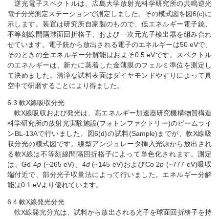
逆光電子スペクトルは、広島大学放射光科学研究所の共鳴逆光
電子分光測定ステーションで測定しました。その模式図を図6(c)に
示します。装置は研究所自家製のもので、低エネルギー電子銃、
不等刻線間隔球面回折格子、および一次元光子検出器を組み合わ
せています。電子銃から放出される電子のエネルギーは50 eVで、
そのときの全エネルギー分解能はおよそ0.5 eVです。スペクトル
のエネルギーは、新たに蒸着した金薄膜のフェルミ準位を測定し
て決めました。清浄な試料表面はダイヤモンドやすりによって真
空中で研磨することにより得ました。
6.3 軟X線吸収分光
軟X線吸収および発光は、高エネルギー加速器研究機構物質構造
科学研究所の放射光実験施設(フォトンファクトリー)のビームライ
ンBL-13Aで行いました。図6(d)の試料(Sample)までが、軟X線吸
収分光の模式図です。線型アンジュレータ挿入光源から放出され
る軟X線は不等刻線間隔回折格子によって単色化されます。測定
は、Gd 4
p
(~265 eV)、4
d
(~145 eV)およびCo 2
p
(~777 eV)吸収
端付近で、部分光子収量法によって行いました。エネルギー分解
能は0.1 eVより優れています。
6.4 軟X線発光分光
軟X線発光分光は、試料から放出される光子を球面回折格子を持