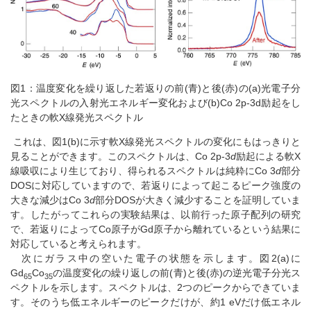
図1：温度変化を繰り返した若返りの前(青)と後(赤)の(a)光電子分
光スペクトルの入射光エネルギー変化および(b)Co 2p-3d励起をし
たときの軟X線発光スペクトル
これは、図1(b)に示す軟X線発光スペクトルの変化にもはっきりと
見ることができます。このスペクトルは、Co 2p-3
d
励起による軟X
線吸収により生じており、得られるスペクトルは純粋にCo 3
d
部分
DOSに対応していますので、若返りによって起こるピーク強度の
大きな減少はCo 3
d
部分DOSが大きく減少することを証明していま
す。したがってこれらの実験結果は、以前行った原子配列の研究
で、若返りによってCo原子がGd原子から離れているという結果に
対応していると考えられます。
次にガラス中の空いた電子の状態を示します。図2(a)に
Gd
Co
の温度変化の繰り返しの前(青)と後(赤)の逆光電子分光ス
65
35
ペクトルを示します。スペクトルは、2つのピークからできていま
す。そのうち低エネルギーのピークだけが、約1 eVだけ低エネル