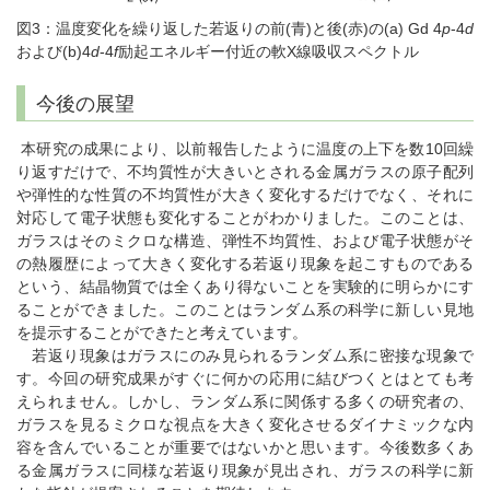
図3：温度変化を繰り返した若返りの前(青)と後(赤)の(a) Gd 4
p
-4
d
および(b)4
d
-4
f
励起エネルギー付近の軟X線吸収スペクトル
今後の展望
本研究の成果により、以前報告したように温度の上下を数10回繰
り返すだけで、不均質性が大きいとされる金属ガラスの原子配列
や弾性的な性質の不均質性が大きく変化するだけでなく、それに
対応して電子状態も変化することがわかりました。このことは、
ガラスはそのミクロな構造、弾性不均質性、および電子状態がそ
の熱履歴によって大きく変化する若返り現象を起こすものである
という、結晶物質では全くあり得ないことを実験的に明らかにす
ることができました。このことはランダム系の科学に新しい見地
を提示することができたと考えています。
若返り現象はガラスにのみ見られるランダム系に密接な現象で
す。今回の研究成果がすぐに何かの応用に結びつくとはとても考
えられません。しかし、ランダム系に関係する多くの研究者の、
ガラスを見るミクロな視点を大きく変化させるダイナミックな内
容を含んでいることが重要ではないかと思います。今後数多くあ
る金属ガラスに同様な若返り現象が見出され、ガラスの科学に新