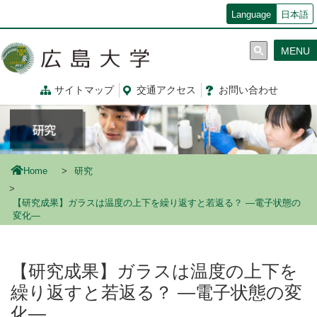
メ
Language
日本語
イ
ン
MENU
コ
ン
テ
サイトマップ
交通
アクセス
お問
い
合
わ
せ
ン
ツ
に
移
動
Home
研究
【研究成果】ガラスは温度の上下を繰り返すと若返る？ ―電子状態の
変化―
【研究成果】ガラスは温度の上下を
繰り返すと若返る？ ―電子状態の変
化―