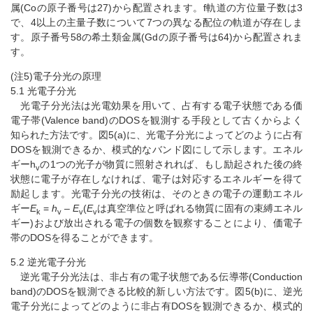
属(Coの原子番号は27)から配置されます。f軌道の方位量子数は3
で、4以上の主量子数について7つの異なる配位の軌道が存在しま
す。原子番号58の希土類金属(Gdの原子番号は64)から配置されま
す。
(注5)電子分光の原理
5.1 光電子分光
光電子分光法は光電効果を用いて、占有する電子状態である価
電子帯(Valence band)のDOSを観測する手段として古くからよく
知られた方法です。図5(a)に、光電子分光によってどのように占有
DOSを観測できるか、模式的なバンド図にして示します。エネル
ギーh
の1つの光子が物質に照射されれば、もし励起された後の終
v
状態に電子が存在しなければ、電子は対応するエネルギーを得て
励起します。光電子分光の技術は、そのときの電子の運動エネル
ギー
E
=
h
–
E
(
E
は真空準位と呼ばれる物質に固有の束縛エネル
k
v
v
v
ギー)および放出される電子の個数を観察することにより、価電子
帯のDOSを得ることができます。
5.2 逆光電子分光
逆光電子分光法は、非占有の電子状態である伝導帯(Conduction
band)のDOSを観測できる比較的新しい方法です。図5(b)に、逆光
電子分光によってどのように非占有DOSを観測できるか、模式的