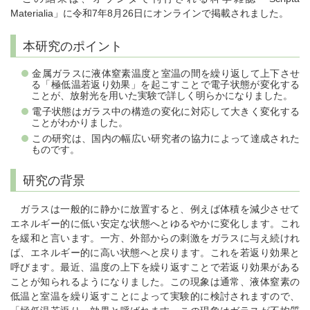
Materialia」に令和7年8月26日にオンラインで掲載されました。
本研究のポイント
金属ガラスに液体窒素温度と室温の間を繰り返して上下させ
る「極低温若返り効果」を起こすことで電子状態が変化する
ことが、放射光を用いた実験で詳しく明らかになりました。
電子状態はガラス中の構造の変化に対応して大きく変化する
ことがわかりました。
この研究は、国内の幅広い研究者の協力によって達成された
ものです。
研究の背景
ガラスは一般的に静かに放置すると、例えば体積を減少させて
エネルギー的に低い安定な状態へとゆるやかに変化します。これ
を緩和と言います。一方、外部からの刺激をガラスに与え続けれ
ば、エネルギー的に高い状態へと戻ります。これを若返り効果と
呼びます。最近、温度の上下を繰り返すことで若返り効果がある
ことが知られるようになりました。この現象は通常、液体窒素の
低温と室温を繰り返すことによって実験的に検討されますので、