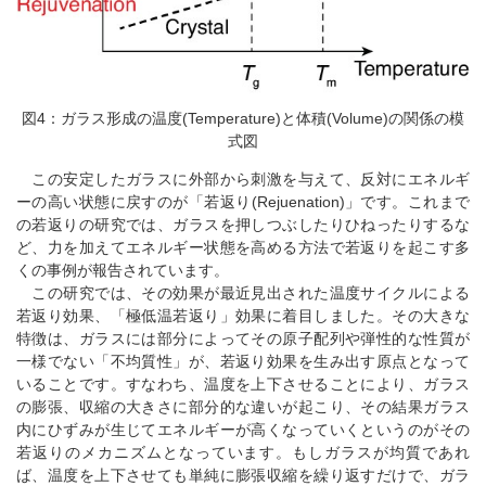
図4：ガラス形成の温度(Temperature)と体積(Volume)の関係の模
式図
この安定したガラスに外部から刺激を与えて、反対にエネルギ
ーの高い状態に戻すのが「若返り(Rejuenation)」です。これまで
の若返りの研究では、ガラスを押しつぶしたりひねったりするな
ど、力を加えてエネルギー状態を高める方法で若返りを起こす多
くの事例が報告されています。
この研究では、その効果が最近見出された温度サイクルによる
若返り効果、「極低温若返り」効果に着目しました。その大きな
特徴は、ガラスには部分によってその原子配列や弾性的な性質が
一様でない「不均質性」が、若返り効果を生み出す原点となって
いることです。すなわち、温度を上下させることにより、ガラス
の膨張、収縮の大きさに部分的な違いが起こり、その結果ガラス
内にひずみが生じてエネルギーが高くなっていくというのがその
若返りのメカニズムとなっています。もしガラスが均質であれ
ば、温度を上下させても単純に膨張収縮を繰り返すだけで、ガラ