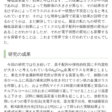
「極低温若返り」効果と呼ばれます。この現象はガラスが不均質
であれば、部分によって熱膨張の大きさが異なり、その結果生ず
るひずみによってガラスのエネルギー状態が不安定になると考え
られていますが、そのような簡単な論理で若返り効果が説明でき
るかどうかは、まだ解決していません。最近の私たちの研究で、
極低温若返り効果によってミクロな原子配列や振動状態の変化が
あることがわかりましたが、それが電子状態の変化にも影響する
かを探索することは、これまで世界で全く行われていませんでし
た。
研究の成果
今回の研究では引き続いて、原子配列や弾性的性質に不均質性
が大きいと考えられているGd
Co
金属ガラスを対象としまし
65
35
た。東北大学金属材料研究所が所有する装置を用いて、銅製の水
冷ロール上に高温の液体試料を吹き付けてリボン状の金属ガラス
を作製しました。およそ摂氏マイナス196度の液体窒素と室温のエ
チルアルコールに1分おきに40回繰り返してつけることにより温度
を上下させ、試料に極低温若返り効果を起こしました。放射光を
用いた4つの電子分光法(光電子分光、逆光電子分光、軟X線吸収分
光、軟X線発光分光(注5および6))によって得られた実験結果より、
各構成元素に属する電子状態を、その電子軌道(注4)ごとに区別し