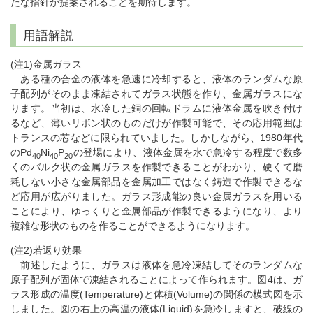
たな指針が提案されることを期待します。
用語解説
(注1)金属ガラス
ある種の合金の液体を急速に冷却すると、液体のランダムな原
子配列がそのまま凍結されてガラス状態を作り、金属ガラスにな
ります。当初は、水冷した銅の回転ドラムに液体金属を吹き付け
るなど、薄いリボン状のものだけが作製可能で、その応用範囲は
トランスの芯などに限られていました。しかしながら、1980年代
のPd
Ni
P
の登場により、液体金属を水で急冷する程度で数多
40
40
20
くのバルク状の金属ガラスを作製できることがわかり、硬くて磨
耗しない小さな金属部品を金属加工ではなく鋳造で作製できるな
ど応用が広がりました。ガラス形成能の良い金属ガラスを用いる
ことにより、ゆっくりと金属部品が作製できるようになり、より
複雑な形状のものを作ることができるようになります。
(注2)若返り効果
前述したように、ガラスは液体を急冷凍結してそのランダムな
原子配列が固体で凍結されることによって作られます。図4は、ガ
ラス形成の温度(Temperature)と体積(Volume)の関係の模式図を示
しました。図の右上の高温の液体(Liquid)を急冷しますと、破線の