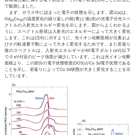
て観測しました。
まず、ガラス中に詰まった電子の状態を示します。図1(a)は、
Gd
Co
の温度変化の繰り返しの前(青)と後(赤)の光電子分光スペ
65
35
クトルの入射光エネルギー変化を示します。図からよくわかるよ
うに、スペクトル形状は入射光のエネルギーによって大きく変化
します。これは(注6)に示すように、光イオン化断面積が元素およ
びその軌道量子数によって大きく変化するためです。また若返り
後のスペクトルは、入射光エネルギーが60電子ボルト(eV)以下
で-5 eV付近のピーク強度が減少しています。これは光イオン化断
面積より、この部分の電子状態密度(DOS)がCo 3
d
電子状態である
ことを示し、若返りによってCo 3
d
状態が大きく変化することを示
しています。