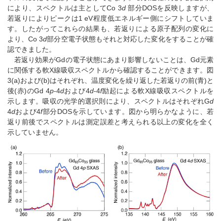
により、スペクトルは主としてCo 3
d
部分DOSを反映しますが、
若返りによりピークは1 eV程度低エネルギー側にシフトしていま
す。したがってこれらの結果も、若返りによる原子配列の変化に
より、Co 3
d
部分空電子状態もそれと対応した変化をすることが確
認できました。
若返り効果がGdの電子状態にあまり影響しないことは、Gd元素
に関係する軟X線吸収スペクトルから確認することができます。図
3(a)および(b)はそれぞれ、温度変化を繰り返した若返りの前(青)と
後(赤)のGd 4
p
-4
d
および4
d
-4
f
励起による軟X線吸収スペクトルを
示します。吸収の光学的選択則により、スペクトルはそれぞれG
d
4
d
および4
f
部分DOSを示しています。図から明らかなように、若
返り前後でスペクトルは測定誤差と考えられる以上の変化を全く
示していません。