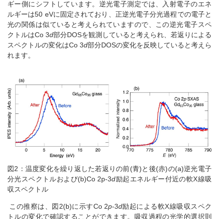
ギー側にシフトしています。逆光電子測定では、入射電子のエネ
ルギーは50 eVに固定されており、正逆光電子分光過程での電子と
光の関係は似ていると考えられていますので、この逆光電子スペ
クトルはCo 3
d
部分DOSを観測していると考えられ、若返りによる
スペクトルの変化はCo 3
d
部分DOSの変化を反映していると考えら
れます。
図2：温度変化を繰り返した若返りの前(青)と後(赤)の(a)逆光電子
分光スペクトルおよび(b)Co 2p-3
d
励起エネルギー付近の軟X線吸
収スペクトル
この推察は、図2(b)に示すCo 2
p
-3
d
励起による軟X線吸収スペク
トルの変化で確認することができます。吸収過程の光学的選択則