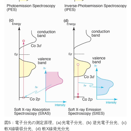
図5：電子分光の測定原理。(a)光電子分光、(b) 逆光電子分光、(c)
軟X線吸収分光、(d) 軟X線発光分光