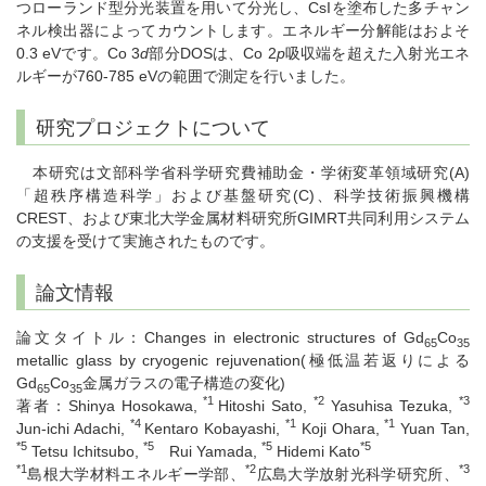
つローランド型分光装置を用いて分光し、CsIを塗布した多チャン
ネル検出器によってカウントします。エネルギー分解能はおよそ
0.3 eVです。Co 3
d
部分DOSは、Co 2
p
吸収端を超えた入射光エネ
ルギーが760-785 eVの範囲で測定を行いました。
研究プロジェクトについて
本研究は文部科学省科学研究費補助金・学術変革領域研究(A)
「超秩序構造科学」および基盤研究(C)、科学技術振興機構
CREST、および東北大学金属材料研究所GIMRT共同利用システム
の支援を受けて実施されたものです。
論文情報
論文タイトル：Changes in electronic structures of Gd
Co
65
35
metallic glass by cryogenic rejuvenation(極低温若返りによる
Gd
Co
金属ガラスの電子構造の変化)
65
35
*1
*2
*3
著者：Shinya Hosokawa,
Hitoshi Sato,
Yasuhisa Tezuka,
*4
*1
*1
Jun-ichi Adachi,
Kentaro Kobayashi,
Koji Ohara,
Yuan Tan,
*5
*5
*5
*5
Tetsu Ichitsubo,
Rui Yamada,
Hidemi Kato
*1
*2
*3
島根大学材料エネルギー学部、
広島大学放射光科学研究所、