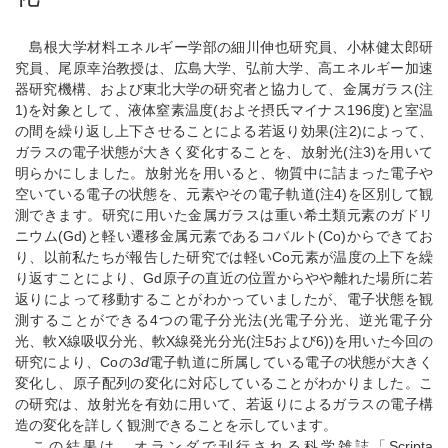
島根大学材料エネルギー学部の細川伸也研究員、小林健太郎研
究員、尾原幸治教授は、広島大学、弘前大学、高エネルギー加速
器研究機構、および東北大学の研究者と協力して、金属ガラス(注
1)を対象として、液体窒素温度(およそ摂氏マイナス196度)と室温
の間を繰り返し上下させることによる若返り効果(注2)によって、
ガラスの電子状態が大きく変化することを、放射光(注3)を用いて
明らかにしました。放射光を用いると、物質中に詰まった電子や
空いている電子の状態を、元素やその電子軌道(注4)を区別して観
測できます。研究に用いた金属ガラスは重い希土類元素のガドリ
ニウム(Gd)と軽い遷移金属元素であるコバルト(Co)からできてお
り、以前私たちが報告した研究では軽いCo元素が温度の上下を繰
り返すことにより、Gd原子の直近の位置からやや離れた場所に若
返りによって移動することがわかっていましたが、電子状態を観
測することができる4つの電子分光法(光電子分光、逆光電子分
光、軟X線吸収分光、軟X線発光分光(注5および6))を用いた今回の
研究により、Coの3
d
電子軌道に所属している電子の状態が大きく
変化し、原子配列の変化に対応していることがわかりました。こ
の研究は、放射光を有効に用いて、若返りによるガラスの電子構
造の変化を詳しく観測できることを示しています。
この結果は、オランダで刊行される科学雑誌「Scripta