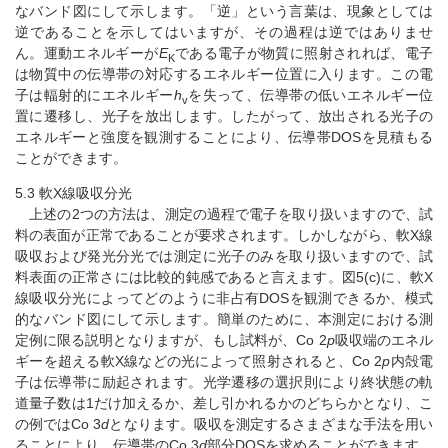
なバンド図にして示します。「逆」という言葉は、現象としては
逆であることを示してはいますが、その過程は逆ではありませ
ん。運動エネルギーが
E
である電子が物質に照射されれば、電子
K
は物質中の伝導帯の対応するエネルギー位置に入ります。この電
子は輻射的にエネルギー
h
を失って、伝導帯の低いエネルギー位
v
置に遷移し、光子を放出します。したがって、放出される光子の
エネルギーと強度を観測することにより、伝導帯DOSを見積もる
ことができます。
5.3 軟X線吸収分光
上述の2つの方法は、測定の過程で電子を取り扱いますので、試
料の表面が正常であることが要求されます。しかしながら、軟X線
吸収および発光分光では測定に光子のみを取り扱いますので、試
料表面の正常さには比較的鈍感であると言えます。図5(c)に、軟X
線吸収分光によってどのように非占有DOSを観測できるか、模式
的なバンド図にして示します。簡単のために、本測定における測
定例に限る説明となりますが、もし試料が、Co 2
p
吸収端のエネル
ギーを超える軟X線などの光によって照射されると、Co 2
p
内殻電
子は伝導帯に励起されます。光学遷移の選択則により終状態の軌
道量子数は1だけ加えるか、差し引かれるかのどちらかとなり、こ
の例ではCo 3
d
となります。吸収を測定するさまざまな手法を用い
ることにより、伝導帯のCo 3
d
部分DOSを求めることができます。