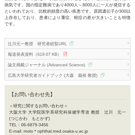
病気です。国の指定難病であり4000人～8000人に一人が発症する
といわれており、比較的頻度の高い疾患です。原因遺伝子が300以
上存在しており、患者により重症、軽症の差が大きいことも特徴
です。
辻川元一教授 研究者総覧URL
報道発表資料（519.07 KB）
論文掲載ジャーナル (Advanced Science)
広島大学研究者ガイドブック (大森 義裕 教授)
【お問い合わせ先】
＜研究に関するお問い合わせ＞
大阪大学 大学院医学系研究科保健学専攻 教授 辻川 元一
(つじかわ もとかず)
TEL：06-6879-3456
E-mail: moto＊ophthal.med.osaka-u.ac.jp