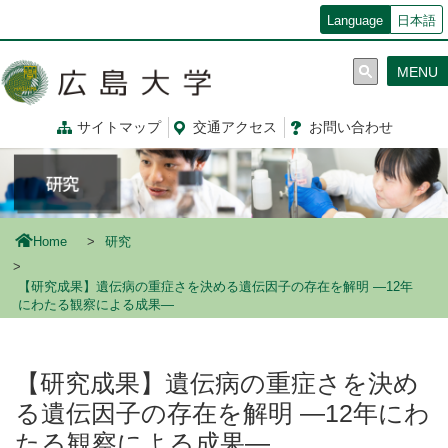
メ
Language
日本語
イ
ン
MENU
コ
ン
テ
サイトマップ
交通
アクセス
お問
い
合
わ
せ
ン
ツ
に
移
動
Home
研究
【研究成果】遺伝病の重症さを決める遺伝因子の存在を解明 ―12年
にわたる観察による成果―
【研究成果】遺伝病の重症さを決め
る遺伝因子の存在を解明 ―12年にわ
たる観察による成果―