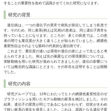
することの重要性を改めて認識させてくれた研究になります。
研究の背景
遺伝病は、一つの遺伝子の異常で病気が発症してしまう疾患で
す。そのため、同じ家系(例えば兄弟)の患者は、同じ遺伝子異常を
持っていることになります。ところが、多くの疾患では、この患
者の間でも重症度が大きく違うことが知られていました。網膜色
素変性症はそのような眼科の代表的な遺伝病です。
これまで、重症度の違いは環境や遺伝の差によって生じると考
えられてきました。例えば光の暴露などの環境要因については、
実験動物を用いた研究が進められてきましたが、遺伝の影響につ
いては概念的な議論にとどまり、その存在を証明することは困難
でした。
研究の内容
研究グループでは、12年にわたってヒトの網膜色素変性症のゼ
ブラフィッシュを用いたモデル動物の家系を検討しました。その
結果、遺伝子の変異が同じであるにもかかわらず、症状がきわめ
て軽い家系の発生を発見しました。これは、原因となる遺伝子変