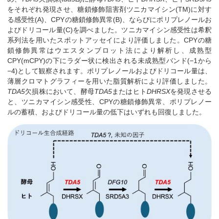
をそれぞれ発現させ、糖鎖修飾阻害剤ツニカマイシン(TM)に対す
る感受性(A)、CPYの糖鎖修飾異常(B)、ならびにポリプレノールお
よびドリコール量(C)を調べました。ツニカマイシン感受性は希釈
系列法を用いたスポットアッセイにより評価しました。CPYの糖
鎖修飾異常はウエスタンブロット法により解析し、成熟型
CPY(mCPY)の下にラダー状に検出される未成熟型バンド(−1から
−4)として観察されます。ポリプレノールおよびドリコール量は、
薄層クロマトグラフィーを用いた脂質解析により評価しました。
TDA5
欠損株において、酵母
TDA5
またはヒト
DHRSX
を発現させる
と、ツニカマイシン感受性、CPYの糖鎖修飾異常、ポリプレノー
ルの蓄積、およびドリコール量の低下はいずれも回復しました。