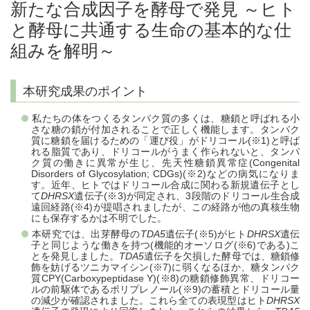
新たな合成因子を酵母で発見 ～ヒト
と酵母に共通する生命の基本的な仕
組みを解明～
本研究成果のポイント
私たちの体をつくるタンパク質の多くは、糖鎖と呼ばれる小
さな糖の鎖が付加されることで正しく機能します。タンパク
質に糖鎖を届けるための「運び役」がドリコール(※1)と呼ば
れる脂質であり、ドリコールがうまく作られないと、タンパ
ク質の働きに異常が生じ、先天性糖鎖異常症(Congenital
Disorders of Glycosylation; CDGs)(※2)などの病気になりま
す。近年、ヒトではドリコール合成に関わる新規遺伝子とし
て
DHRSX
遺伝子(※3)が同定され、3段階のドリコール生合成
遠回経路(※4)が提唱されましたが、この経路が他の真核生物
にも保存するかは不明でした。
本研究では、出芽酵母の
TDA5
遺伝子(※5)がヒト
DHRSX
遺伝
子と同じような働きを持つ(機能的オーソログ(※6)である)こ
とを発見しました。
TDA5
遺伝子を欠損した酵母では、糖鎖修
飾を妨げるツニカマイシン(※7)に弱くなるほか、糖タンパク
質CPY(Carboxypeptidase Y)(※8)の糖鎖修飾異常、ドリコー
ルの前駆体であるポリプレノール(※9)の蓄積とドリコール量
の減少が確認されました。これら全ての表現型はヒト
DHRSX