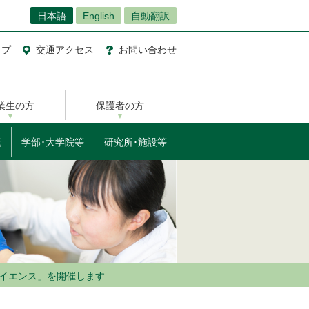
日本語
English
自動翻訳
ップ
交通
アクセス
お問
い
合
わ
せ
業生の方
保護者の方
流
学部･大学院等
研究所･施設等
きサイエンス」を開催します