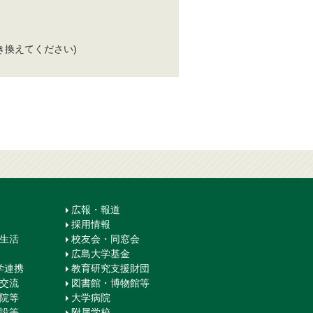
半角＠に置き換えてください)
広報・報道
採用情報
生生活
校友会・同窓会
広島大学基金
学連携
教育研究支援財団
際交流
図書館・博物館等
学院等
大学病院
施設等
附属学校