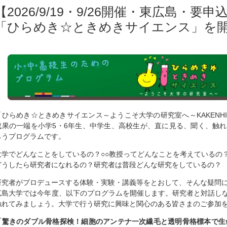
【2026/9/19・9/26開催・東広島・
「ひらめき☆ときめきサイエンス」を
「ひらめき☆ときめきサイエンス～ようこそ大学の研究室へ～KAKENH
成果の一端を小学5・6年生、中学生、高校生が、直に見る、聞く、触
らうプログラムです。
大学でどんなことをしているの？○○教授ってどんなことを考えているの
どうしたら研究者になれるの？研究者は普段どんな研究をしているの？
研究者がプロデュースする体験・実験・講義等をとおして、そんな疑問
広島大学では今年度、以下のプログラムを開催します。研究者と対話し
触れてみましょう。大学で行う研究に興味と関心のある皆さまのご参加
「驚きのダブル骨格探検！細胞のアンテナ一次繊毛と透明骨格標本で生