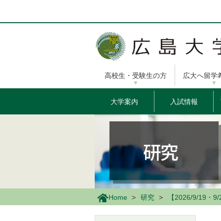
メ
イ
ン
コ
ン
テ
ン
高校生・受験生の方
広大へ留学
ツ
に
移
大学案内
入試情報
動
Home
研究
【2026/9/