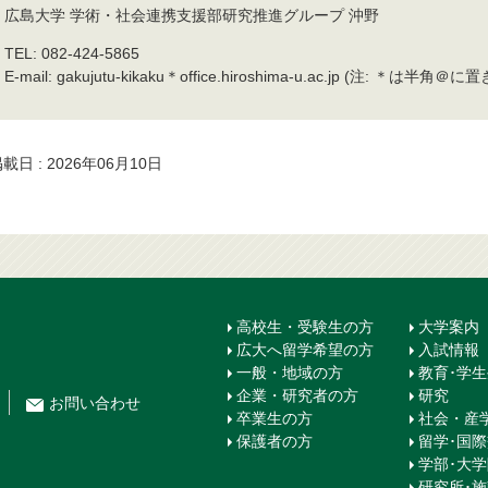
広島大学 学術・社会連携支援部研究推進グループ 沖野
TEL: 082-424-5865
E-mail: gakujutu-kikaku＊office.hiroshima-u.ac.jp (注: ＊は
載日 : 2026年06月10日
高校生・受験生の方
大学案内
広大へ留学希望の方
入試情報
一般・地域の方
教育･学
企業・研究者の方
研究
お問
い
合
わ
せ
卒業生の方
社会・産
保護者の方
留学･国
学部･大
研究所･