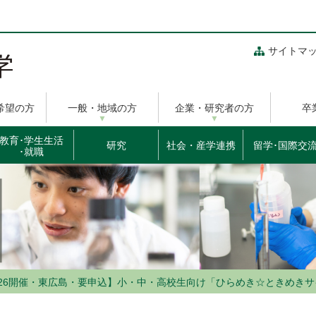
サイトマ
希望の方
一般・地域の方
企業・研究者の方
卒
教育･学生生活
研究
社会・産学連携
留学･国際交
･就職
19・9/26開催・東広島・要申込】小・中・高校生向け「ひらめき☆ときめ