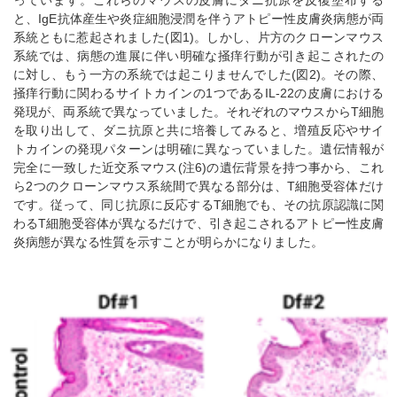
っています。これらのマウスの皮膚にダニ抗原を反復塗布する
と、IgE抗体産生や炎症細胞浸潤を伴うアトピー性皮膚炎病態が両
系統ともに惹起されました(図1)。しかし、片方のクローンマウス
系統では、病態の進展に伴い明確な掻痒行動が引き起こされたの
に対し、もう一方の系統では起こりませんでした(図2)。その際、
掻痒行動に関わるサイトカインの1つであるIL-22の皮膚における
発現が、両系統で異なっていました。それぞれのマウスからT細胞
を取り出して、ダニ抗原と共に培養してみると、増殖反応やサイ
トカインの発現パターンは明確に異なっていました。遺伝情報が
完全に一致した近交系マウス(注6)の遺伝背景を持つ事から、これ
ら2つのクローンマウス系統間で異なる部分は、T細胞受容体だけ
です。従って、同じ抗原に反応するT細胞でも、その抗原認識に関
わるT細胞受容体が異なるだけで、引き起こされるアトピー性皮膚
炎病態が異なる性質を示すことが明らかになりました。