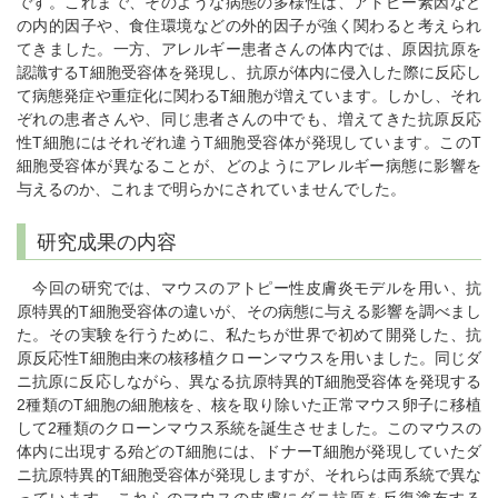
です。これまで、そのような病態の多様性は、アトピー素因など
の内的因子や、食住環境などの外的因子が強く関わると考えられ
てきました。一方、アレルギー患者さんの体内では、原因抗原を
認識するT細胞受容体を発現し、抗原が体内に侵入した際に反応し
て病態発症や重症化に関わるT細胞が増えています。しかし、それ
ぞれの患者さんや、同じ患者さんの中でも、増えてきた抗原反応
性T細胞にはそれぞれ違うT細胞受容体が発現しています。このT
細胞受容体が異なることが、どのようにアレルギー病態に影響を
与えるのか、これまで明らかにされていませんでした。
研究成果の内容
今回の研究では、マウスのアトピー性皮膚炎モデルを用い、抗
原特異的T細胞受容体の違いが、その病態に与える影響を調べまし
た。その実験を行うために、私たちが世界で初めて開発した、抗
原反応性T細胞由来の核移植クローンマウスを用いました。同じダ
ニ抗原に反応しながら、異なる抗原特異的T細胞受容体を発現する
2種類のT細胞の細胞核を、核を取り除いた正常マウス卵子に移植
して2種類のクローンマウス系統を誕生させました。このマウスの
体内に出現する殆どのT細胞には、ドナーT細胞が発現していたダ
ニ抗原特異的T細胞受容体が発現しますが、それらは両系統で異な