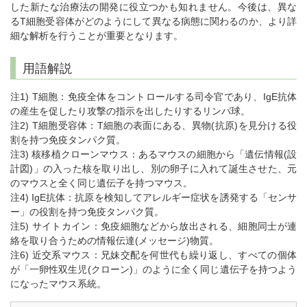
した新たな治療法の開発に役立つかも知れません。今後は、異な
るT細胞受容体がどのようにして異なる病態に関わるのか、より詳
細な解析を行うことが重要となります。
用語解説
注1) T細胞：免疫全体をコントロールする司令官であり、IgE抗体
の産生を促したり攻撃の指示を出したりするリンパ球。
注2) T細胞受容体：T細胞の表面にある、異物(抗原)を見分ける役
割を持つ免疫タンパク質。
注3) 核移植クローンマウス：あるマウスの細胞から「遺伝情報(設
計図)」の入った核を取り出し、別の卵子に入れて誕生させた、元
のマウスと全く同じ遺伝子を持つマウス。
注4) IgE抗体：抗原を検知してアレルギー症状を誘発する「センサ
ー」の役割を持つ免疫タンパク質。
注5) サイトカイン：免疫細胞などから放出される、細胞同士が連
絡を取り合うための情報伝達(メッセージ)物質。
注6) 近交系マウス：兄妹交配を何世代も繰り返し、すべての個体
が「一卵性双生児(クローン)」のように全く同じ遺伝子を持つよう
になったマウス系統。