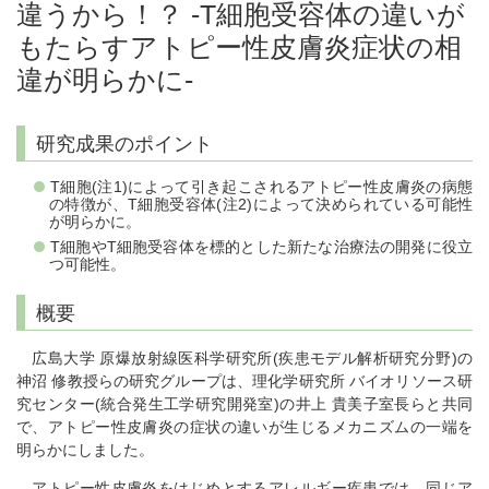
違うから！？ -T細胞受容体の違いが
もたらすアトピー性皮膚炎症状の相
違が明らかに-
研究成果のポイント
T細胞(注1)によって引き起こされるアトピー性皮膚炎の病態
の特徴が、T細胞受容体(注2)によって決められている可能性
が明らかに。
T細胞やT細胞受容体を標的とした新たな治療法の開発に役立
つ可能性。
概要
広島大学 原爆放射線医科学研究所(疾患モデル解析研究分野)の
神沼 修教授らの研究グループは、理化学研究所 バイオリソース研
究センター(統合発生工学研究開発室)の井上 貴美子室長らと共同
で、アトピー性皮膚炎の症状の違いが生じるメカニズムの一端を
明らかにしました。
アトピー性皮膚炎をはじめとするアレルギー疾患では、同じア