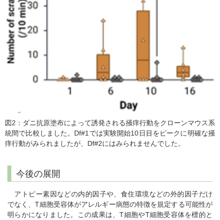
図2：ダニ抗原塗布によって誘発される掻痒行動をクローンマウス系
統間で比較しました。Df#1では実験開始10日目をピークに明確な掻
痒行動がみられましたが、Df#2にはみられませんでした。
今後の展開
アトピー素因などの内的因子や、食住環境などの外的因子だけ
でなく、T細胞受容体がアレルギー病態の特徴を規定する可能性が
明らかになりました。この成果は、T細胞やT細胞受容体を標的と