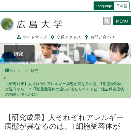
メ
Language
日本語
イ
ン
MENU
コ
ン
テ
サイトマップ
交通
アクセス
お問
い
合
わ
せ
ン
ツ
に
移
動
Home
研究
【研究成果】人それぞれアレルギー病態が異なるのは、T細胞受容体
が違うから！？ -T細胞受容体の違いがもたらすアトピー性皮膚炎症状
の相違が明らかに-
【研究成果】人それぞれアレルギー
病態が異なるのは、T細胞受容体が