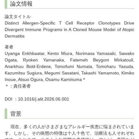
論文情報
論文タイトル
Distinct Allergen-Specific T Cell Receptor Clonotypes Drive
Divergent Immune Programs in A Cloned Mouse Model of Atopic
Dermatitis
著者
Uyanga Enkhbaatar, Kento Miura, Norimasa Yamasaki, Sawako
Ogata, Ryoken Yamanaka, Fatemeh Beygom Mirkatouli,
Anarkhuu Bold-Erdene, Tomofumi Numata, Tomoharu Yasuda,
Kazumitsu Sugiura, Megumi Sasatani, Takashi Yamamoto, Kimiko
Inoue, Atsuo Ogura, Osamu Kaminuma＊
＊：責任著者
DOI ：10.1016/j.alit.2026.06.001
背景
現在、多くの人がさまざまなアレルギー疾患に悩まされていま
す。しかし、その病態の特徴は十人十色で、治療法も人それぞれ