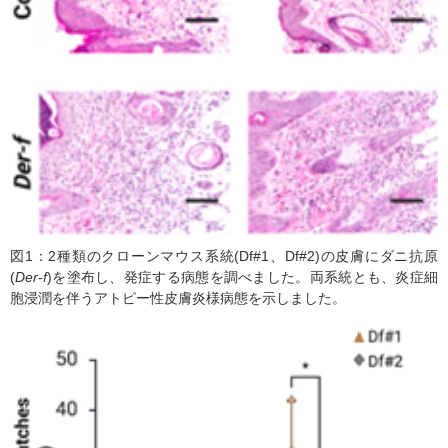
図1：2種類のクローンマウス系統(Df#1、Df#2)の皮膚にダニ抗原
(
Der-f
)を塗布し、発症する病態を調べました。両系統とも、炎症細
胞浸潤を伴うアトピー性皮膚炎様病態を示しました。