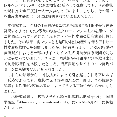
レルゲン(アレルギーの原因物質)に反応して発症しても、その症状
の現れ方や重症度は一人一人異なっています。しかし、その違い
を生み出す要因は十分には解明されていませんでした。
本研究では、全身のT細胞がダニ抗原を認識するT細胞受容体を
発現するようにした2系統の核移植クローンマウス(注3)を用い、ダ
ニ抗原によって引き起こされるアトピー性皮膚炎様病態を比較し
ました。その結果、両マウスともIgE抗体(注4)産生を伴うアトピー
性皮膚炎様症状を発症しましたが、掻痒(そうよう：かゆみ)行動や
皮膚局所における一部のサイトカイン(注5)発現が両系統間で明ら
かに異なっていました。さらに、両系統からT細胞だけを取り出し
て抗原応答性を比較したところ、増殖反応やサイトカイン発現パ
ターンにも顕著な差が見られました。
これらの結果から、同じ抗原によって引き起こされるアレルギ
ー反応であっても、症状の現れ方や個人差の一部は、その抗原を
認識するT細胞受容体の違いによって決まる可能性が明らかになり
ました。
この研究成果は、広島大学から論文掲載料の助成を受け、国際
学術誌『Allergology International (Q1)』に2026年6月24日に掲載
されました。