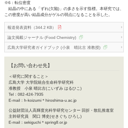
※6：転位密度
結晶の中にある「ずれ(欠陥)」の多さを示す指標。本研究では、
この密度が高い結晶成分がゲルの弱点になることを示した。
報道発表資料（344.2 KB）
論文掲載ジャーナル (Food Chemistry)
広島大学研究者ガイドブック (小泉 晴比古 准教授)
【お問い合わせ先】
＜研究に関すること＞
広島大学 大学院統合生命科学研究科
准教授 小泉 晴比古(こいずみ はるひこ)
Tel：082-424-7935
E-mail：h-koizumi＊hiroshima-u.ac.jp
公益財団法人高輝度光科学研究センター 回折・散乱推進室
主幹研究員 関口 博史(せきぐち ひろし)
E-mail：sekiguchi＊spring8.or.jp