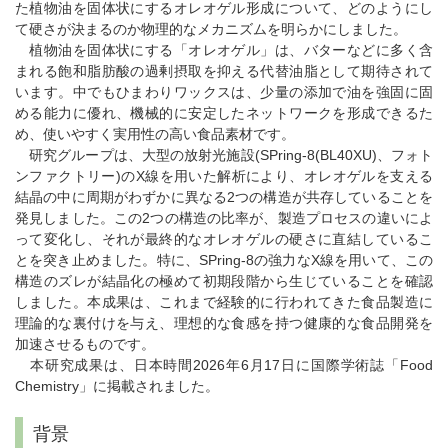
た植物油を固体状にするオレオゲル形成について、どのようにし
て硬さが決まるのか物理的なメカニズムを明らかにしました。
植物油を固体状にする「オレオゲル」は、バターなどに多く含
まれる飽和脂肪酸の過剰摂取を抑える代替油脂として期待されて
います。中でもひまわりワックスは、少量の添加で油を強固に固
める能力に優れ、機械的に安定したネットワークを形成できるた
め、使いやすく実用性の高い食品素材です。
研究グループは、大型の放射光施設(SPring-8(BL40XU)、フォト
ンファクトリー)のX線を用いた解析により、オレオゲルを支える
結晶の中に周期がわずかに異なる2つの構造が共存していることを
発見しました。この2つの構造の比率が、製造プロセスの違いによ
って変化し、それが最終的なオレオゲルの硬さに直結しているこ
とを突き止めました。特に、SPring-8の強力なX線を用いて、この
構造のズレが結晶化の極めて初期段階から生じていることを確認
しました。本成果は、これまで経験的に行われてきた食品製造に
理論的な裏付けを与え、理想的な食感を持つ健康的な食品開発を
加速させるものです。
本研究成果は、日本時間2026年6月17日に国際学術誌「Food
Chemistry」に掲載されました。
背景