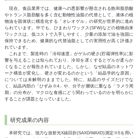
現在、食品業界では、健康への悪影響が懸念される飽和脂肪酸
やトランス脂肪酸を多く含む動物性油脂の代替として、液体の植
物油を固体状に構造化する「オレオゲル」の研究が世界的に進め
られています。中でも、ひまわりワックス(SFW)などの植物由来
ワックスは、低コストで入手しやすく、少量の添加で油を強固に
保持できるため、健康的な代替油脂としての実用性が高く評価さ
れています。
これまで、製造時の「冷却速度」がゲルの硬さ(貯蔵弾性率)に影
響を与えることは知られており、冷却を遅くするとゲルが柔らか
くなることが報告されていました。しかし、なぜ結晶のネットワ
ーク構造が変化し、硬さが変わるのかという「結晶学的な原因」
については未解明のままでした。特に、結晶のサイズだけでな
く、結晶内部の「ひずみ※4」や、分子が層状に重なる「ラメラ周
期」の分布が、マクロな食感にどう関わっているのかを明らかに
することが課題となっていました。
研究成果の内容
本研究では、強力な放射光X線回折(SAXD/WAXD)測定※5を用い