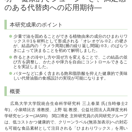
のある代替肉への応用期待―
本研究成果のポイント
少量で油を固めることができる植物由来の成分のひまわりワ
ックス※1を材料として形成される「オレオゲル※2」の硬さ
が、結晶内の「ラメラ周期(層の繰り返し間隔)※3」のばらつ
きによって決まることを初めて解明しました。
作るときの冷やし方や混ぜ方を変えることで、この結晶の並
び方を調整し、かたさや弾力を自由にコントロールできるこ
とを実証しました。
バターなどに多く含まれる飽和脂肪酸を抑えた健康的で美味
しい代替油脂の食感設計の実現が可能になります。
概要
広島大学大学院統合生命科学研究科 三上春菜 氏(当時修士2
年)、小泉晴比古 准教授、上野 聡 教授、公益社団法人高輝度光科
学研究センター(JASRI) 関口博史 主幹研究員の共同研究グループ
は、低コストかつ健康的で、クリーンラベル(無添加表示)への対応
も可能な食品素材として注目される「ひまわりワックス」を用い