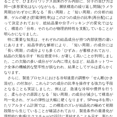
ることで、ひまわりワックス由来のゲル内部に、分子の並び方は
同一(多形変化はない)ながらも、層状構造の繰り返し間隔(ラメラ
周期)がわずかに異なる「長い周期」と「短い周期」の分析の結
果、ゲルの硬さ(貯蔵弾性率)はこの2つの成分の比率(再分配)によ
って決定されており、総結晶量や分子パッキングの変化ではな
く、構造の「分布」そのものが物理的特性を支配していることが
明らかになりました。
特に重要な知見は、それぞれの結晶成分が持つ内部状態の違い
にあります。結晶学的な解析により、「短い周期」の成分には
「長い周期」の成分よりも多くの「ひずみ」が蓄積されており、
結晶の欠陥を示す「転位密度※6」が著しく高いことが判明しまし
た。この欠陥の多い成分がゲル内に増えるほど、結晶ネットワー
ク全体の機械的な堅牢性が損なわれ、結果としてゲルは柔らかく
なります。
さらに、製造プロセスにおける冷却速度の調整や「せん断(かき
混ぜ)」の付加が、これら2つの成分の比率を操作する強力な手段
となることも実証しました。例えば、急速な冷却や攪拌を行う
と、柔らかさの原因となる「短い周期」の成分が減少して構造が
均一化され、ゲルの弾性は大幅に硬くなります。SPring-8を用い
たリアルタイム計測では、この構造のズレが結晶化の極めて初期
段階から生じていることが確認されており、製造条件の最適化が
理想的な食感(テクスチャー)の設計に直結することを示す、新たな