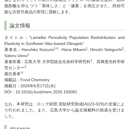
脂肪酸を抑えつつ「美味しさ」と「健康」を両立させた、持続可
能な次世代食品の実現に貢献します。
論文情報
タイトル：“Lamellar Periodicity Population Redistribution and
Elasticity in Sunflower Wax-based Oleogels”
1※
1
2
著者名：Haruhiko Koizumi
, Hana Mikami
, Hiroshi Sekiguchi
,
1
Satoru Ueno
1
著者所属：広島大学 大学院統合生命科学研究科
、高輝度光科学研
2
究センター
※
責任著者
掲載誌：Food Chemistry
掲載日：2026年6月17日(水)
DOI：10.1016/j.foodchem.2026.150081
なお、本研究は、ロッテ財団 奨励研究助成(A)(23-029)の支援によ
り行われました。また、広島大学から論文掲載料の助成を受けま
した。