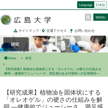
メ
Language
日本語
イ
ン
MENU
コ
ン
テ
サイトマップ
交通
アクセス
お問
い
合
わ
せ
ン
ツ
に
移
動
Home
研究
【研究成果】植物油を固体状にする「オレオゲル」の硬さの仕組みを
解明 ―健康的でジューシーさ、満足感のある代替肉への応用期待―
【研究成果】植物油を固体状にする
「オレオゲル」の硬さの仕組みを解
明 ―健康的でジューシーさ、満足感