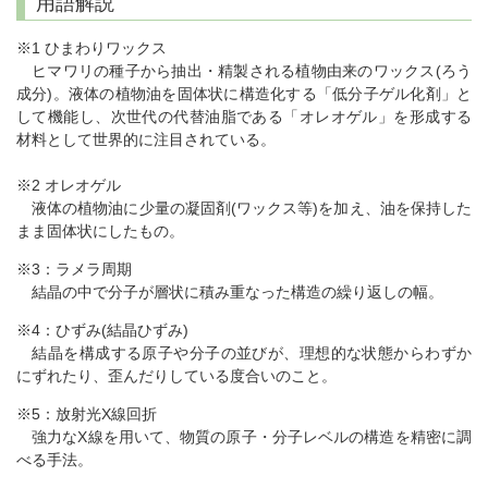
用語解説
※1 ひまわりワックス
ヒマワリの種子から抽出・精製される植物由来のワックス(ろう
成分)。液体の植物油を固体状に構造化する「低分子ゲル化剤」と
して機能し、次世代の代替油脂である「オレオゲル」を形成する
材料として世界的に注目されている。
※2 オレオゲル
液体の植物油に少量の凝固剤(ワックス等)を加え、油を保持した
まま固体状にしたもの。
※3：ラメラ周期
結晶の中で分子が層状に積み重なった構造の繰り返しの幅。
※4：ひずみ(結晶ひずみ)
結晶を構成する原子や分子の並びが、理想的な状態からわずか
にずれたり、歪んだりしている度合いのこと。
※5：放射光X線回折
強力なX線を用いて、物質の原子・分子レベルの構造を精密に調
べる手法。