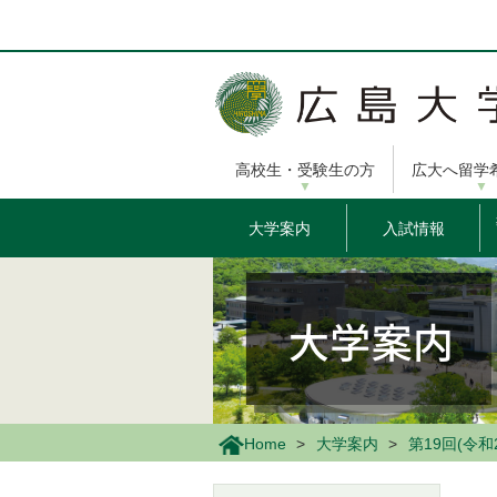
メ
イ
ン
コ
ン
テ
ン
高校生・受験生の方
広大へ留学
ツ
に
移
大学案内
入試情報
動
Home
大学案内
第19回(令