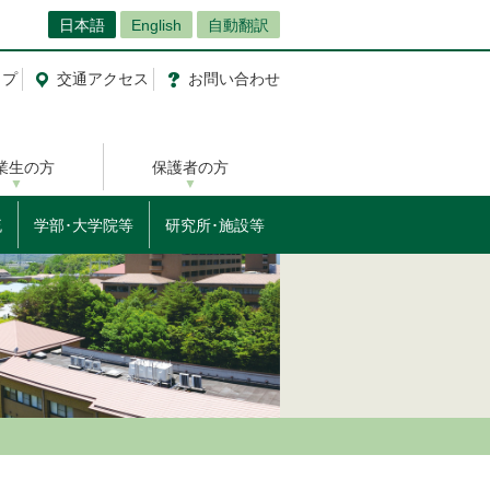
日本語
English
自動翻訳
ップ
交通
アクセス
お問
い
合
わ
せ
業生の方
保護者の方
流
学部･大学院等
研究所･施設等