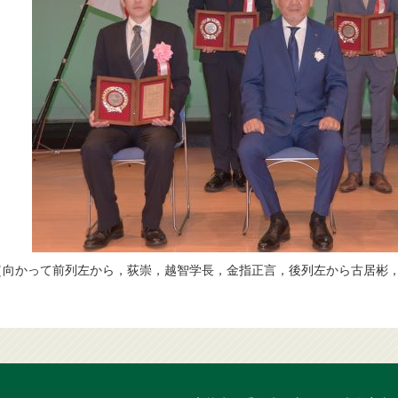
（向かって前列左から，荻崇，越智学長，金指正言，後列左から古居彬