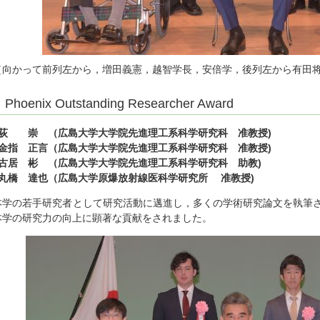
（向かって前列左から，増田義憲，越智学長，安倍学，後列左から有田
Phoenix Outstanding Researcher Award
○荻 崇 （広島大学大学院先進理工系科学研究科 准教授)
○金指 正言（広島大学大学院先進理工系科学研究科 准教授)
○古居 彬 （広島大学大学院先進理工系科学研究科 助教)
○丸橋 達也（広島大学原爆放射線医科学研究所 准教授)
本学の若手研究者として研究活動に邁進し，多くの学術研究論文を執筆
本学の研究力の向上に顕著な貢献をされました。