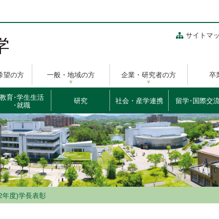
サイトマ
希望の方
一般・地域の方
企業・研究者の方
卒
教育･学生生活
研究
社会・産学連携
留学･国際交
･就職
和2年度)学長表彰