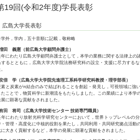
第19回(令和2年度)学長表彰
広島大学長表彰
※学外，学内，五十音順に記載，敬称略
○増田 義憲（前広島大学顧問弁護士）
長年にわたり広島大学顧問弁護士として，本学の業務に関する法律上の
当するとともに，広島大学大学院法務研究科の設立・支援に尽力するな
た。
○安倍 学（広島大学大学院先進理工系科学研究科教授・理学部長）
炭素と炭素がπ結合のみで結ばれることを創起・発見し，可視領域に強
したことで，物質科学に新潮流をもたらしました。この業績により本学
発展に顕著な貢献をされました。
○有田 将司（広島大学技術センター 技術専門職員）
長年にわたり放射光科学研究センターにおいて，世界トップレベルの分
持・管理・高度化に中核的役割を果たし，共同利用・共同研究拠点活動
化に大きく貢献するなど，本学の発展に顕著な貢献をされました。