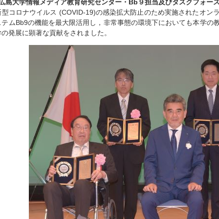
○広島大学情報メディア教育研究センター・Bb９担当及びタスクフォー
新型コロナウイルス (COVID-19)の感染拡大防止のため実施された
ステムBb9の機能を最大限活用し，非常事態の環境下においても本学の
学の発展に顕著な貢献をされました。