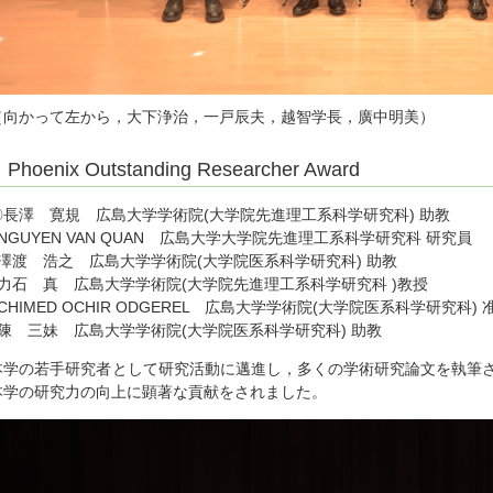
（向かって左から，大下浄治，一戸辰夫，越智学長，廣中明美）
Phoenix Outstanding Researcher Award
〇長澤 寛規 広島大学学術院(大学院先進理工系科学研究科) 助教
○NGUYEN VAN QUAN 広島大学大学院先進理工系科学研究科 研究員
○澤渡 浩之 広島大学学術院(大学院医系科学研究科) 助教
○力石 真 広島大学学術院(大学院先進理工系科学研究科 )教授
○CHIMED OCHIR ODGEREL 広島大学学術院(大学院医系科学研究科) 
○陳 三妹 広島大学学術院(大学院医系科学研究科) 助教
本学の若手研究者として研究活動に邁進し，多くの学術研究論文を執筆
本学の研究力の向上に顕著な貢献をされました。