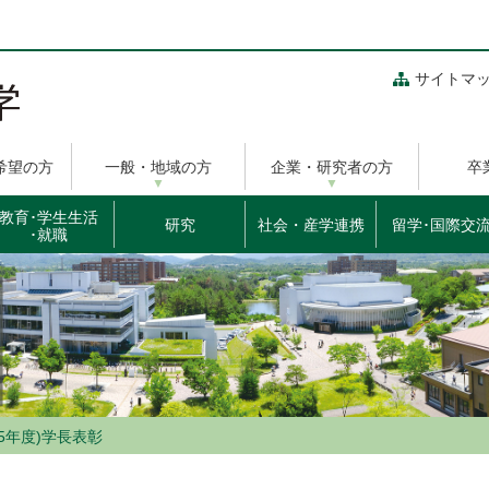
サイトマ
希望の方
一般・地域の方
企業・研究者の方
卒
教育･学生生活
研究
社会・産学連携
留学･国際交
･就職
和5年度)学長表彰