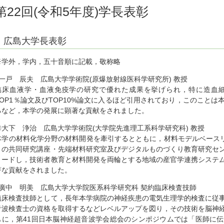
第22回(令和5年度)学長表彰
広島大学長表彰
※学外，学内，五十音順に記載，敬称略
○一戸 辰夫 広島大学学術院(原爆放射線医科学研究所) 教授
臨床血液学・血液免疫学の研究で優れた成果を挙げられ，特に造血
TOP1％論文及びTOP10%論文に入るほど引用されており，このこと
るなど，本学の発展に顕著な貢献をされました。
〇大下 浄治 広島大学学術院(大学院先進理工系科学研究科) 教授
本学の材料化学分野の材料開発を牽引するとともに，材料モデルベースリ
との共同研究講座・先端材料研究室及びデジタルものづくり教育研究セ
リードし，技術者教育と材料開発を両輪とする地域の産官学連携システ
著な貢献をされました。
○廣中 明美 広島大学大学院医系科学研究科 契約臨床検査技師
臨床検査技師として，長年本学病院の神経疾患の電気生理学的検査に従
音波検査士の資格を取得するなどレベルアップを図り，その技術を脳神
もに，第41回日本脳神経超音波学会総会のシンポジウムでは「医師に