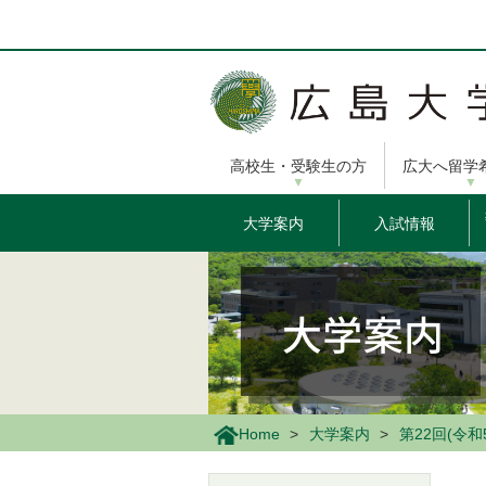
メ
イ
ン
コ
ン
テ
ン
高校生・受験生の方
広大へ留学
ツ
に
移
大学案内
入試情報
動
Home
大学案内
第22回(令