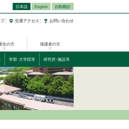
日本語
English
自動翻訳
ップ
交通
アクセス
お問
い
合
わ
せ
業生の方
保護者の方
流
学部･大学院等
研究所･施設等