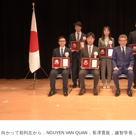
（向かって前列左から，NGUYEN VAN QUAN，長澤寛規，越智学長，CH