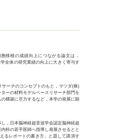
細胞移植の成績向上につながる論文は，
は本学全体の研究業績の向上に大きく寄与す
サーチのコンセプトのもと，マツダ(株)
ンターの材料モデルベースリサーチ部門を
ムの構築に尽力するなど，本学の発展に顕
事し，日本脳神経超音波学会認定脳神経超
経内科の若手医師へ指導し発展させるとと
伝えるレポートの書き方」と題して講演す