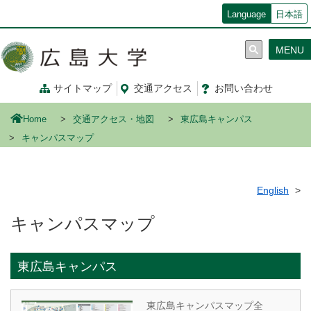
メ
Language
日本語
イ
ン
MENU
コ
ン
テ
サイトマップ
交通
アクセス
お問
い
合
わ
せ
ン
ツ
Home
交通アクセス・地図
東広島キャンパス
に
移
キャンパスマップ
動
English
キャンパスマップ
東広島キャンパス
東広島キャンパスマップ全