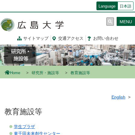
メ
Language
日本語
イ
ン
MENU
コ
ン
テ
サイトマップ
交通
アクセス
お問
い
合
わ
せ
ン
ツ
に
移
動
Home
研究所・施設等
教育施設等
English
教育施設等
学生プラザ
東千田未来創生センター