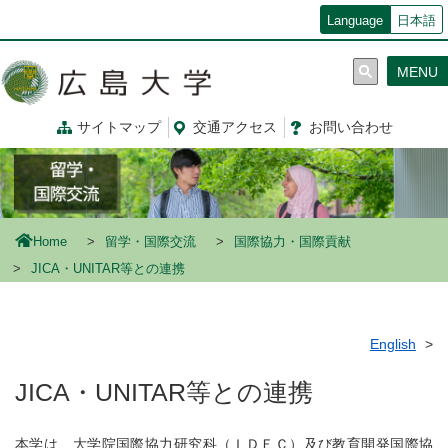
メ
Language
日本語
イ
ン
MENU
コ
ン
テ
サイトマップ
交通
アクセス
お問
い
合
わ
せ
ン
ツ
に
移
動
Home
留学・国際交流
国際協力・国際貢献
JICA・UNITAR等との連携
English
JICA・UNITAR等との連携
本学は、大学院国際協力研究科（ＩＤＥＣ）及び教育開発国際協