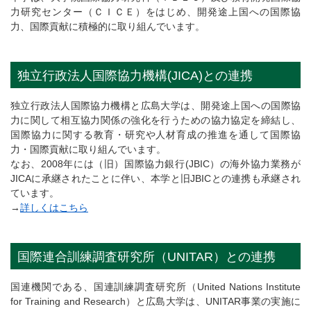
力研究センター（ＣＩＣＥ）をはじめ、開発途上国への国際協
力、国際貢献に積極的に取り組んでいます。
独立行政法人国際協力機構(JICA)との連携
独立行政法人国際協力機構と広島大学は、開発途上国への国際協
力に関して相互協力関係の強化を行うための協力協定を締結し、
国際協力に関する教育・研究や人材育成の推進を通して国際協
力・国際貢献に取り組んでいます。
なお、2008年には（旧）国際協力銀行(JBIC）の海外協力業務が
JICAに承継されたことに伴い、本学と旧JBICとの連携も承継され
ています。
→
詳しくはこちら
国際連合訓練調査研究所（UNITAR）との連携
国連機関である、国連訓練調査研究所（United Nations Institute
for Training and Research）と広島大学は、UNITAR事業の実施に