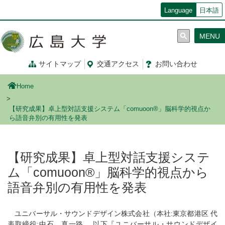
メ
Language
日本語
イ
ン
MENU
コ
ン
テ
サイトマップ
交通
アクセス
お問
い
合
わ
せ
ン
ツ
Home
に
移
【研究成果】卓上型対話支援システム「comuoon®」脳科学的視点か
動
ら語音弁別の有用性を発表
【研究成果】卓上型対話支援システ
ム「comuoon®」脳科学的視点から
語音弁別の有用性を発表
ユニバーサル・サウンドデザイン株式会社（本社:東京都港区 代
表取締役:中石 真一路 、以下『ユニバーサル・サウンドデザイ