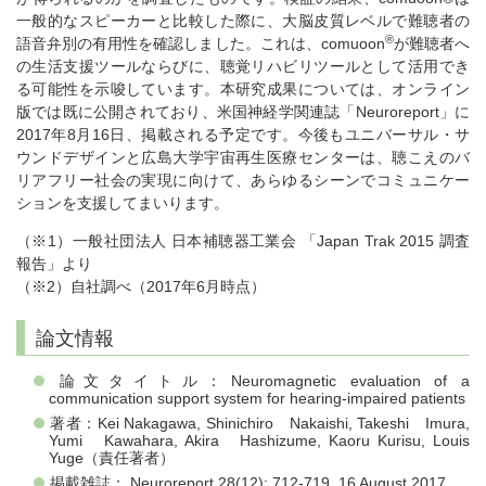
一般的なスピーカーと比較した際に、大脳皮質レベルで難聴者の
®
語音弁別の有用性を確認しました。これは、comuoon
が難聴者へ
の生活支援ツールならびに、聴覚リハビリツールとして活用でき
る可能性を示唆しています。本研究成果については、オンライン
版では既に公開されており、米国神経学関連誌「Neuroreport」に
2017年8月16日、掲載される予定です。今後もユニバーサル・サ
ウンドデザインと広島大学宇宙再生医療センターは、聴こえのバ
リアフリー社会の実現に向けて、あらゆるシーンでコミュニケー
ションを支援してまいります。
（※1）一般社団法人 日本補聴器工業会 「Japan Trak 2015 調査
報告」より
（※2）自社調べ（2017年6月時点）
論文情報
論文タイトル：Neuromagnetic evaluation of a
communication support system for hearing-impaired patients
著者：Kei Nakagawa, Shinichiro Nakaishi, Takeshi Imura,
Yumi Kawahara, Akira Hashizume, Kaoru Kurisu, Louis
Yuge（責任著者）
掲載雑誌： Neuroreport 28(12): 712-719, 16 August 2017