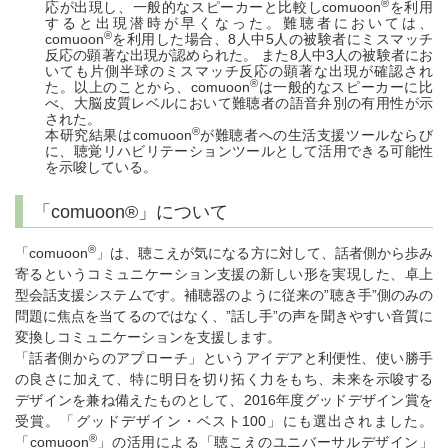
®
応が出現し、一般的なスピーカーと比較しcomuoon
を利用
すると出現潜時が早くなった。難聴者においては、
®
comuoon
を利用した場合、8人中5人の被験者にミスマッチ
反応の顕著な出現が認められた。 また8人中3人の被験者にお
いても片側半球のミスマッチ反応の顕著な出現が確認され
®
た。以上のことから、comuoon
は一般的なスピーカーに比
べ、大脳皮質レベルにおいて難聴者の語音弁別の有用性が示
された。
®
本研究結果はcomuoon
が難聴者への生活支援ツールならび
に、聴覚リハビリテーションツールとして活用できる可能性
を示唆している。
「comuoon®」について
®
「comuoon
」は、聴こえが気になる方に対して、話者側から歩み
寄るというコミュニケーション支援の新しい形を実現した、卓上
型会話支援システムです。補聴器のように従来の”聴き手”側のみの
問題に焦点を当てるのではなく、”話し手”の声を聞きやすい音質に
変換しコミュニケーションを支援します。
「話者側からのアプローチ」というアイデアと利便性、使い勝手
の良さに加えて、特に明日を切り拓く力をもち、未来を示唆する
デザインを兼ね備えたものとして、2016年度グッドデザイン賞を
受賞。「グッドデザイン・ベスト100」にも選出されました。
®
「comuoon
」の活用による「聴こえのユニバーサルデザイン」