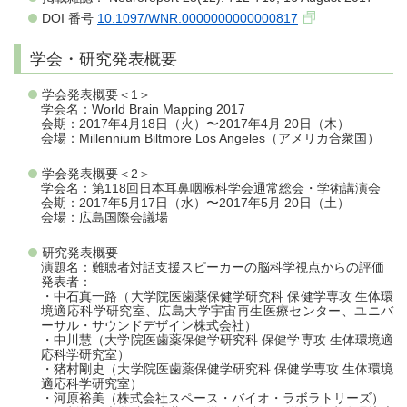
DOI 番号
10.1097/WNR.0000000000000817
学会・研究発表概要
学会発表概要＜1＞
学会名：World Brain Mapping 2017
会期：2017年4月18日（火）〜2017年4月 20日（木）
会場：Millennium Biltmore Los Angeles（アメリカ合衆国）
学会発表概要＜2＞
学会名：第118回日本耳鼻咽喉科学会通常総会・学術講演会
会期：2017年5月17日（水）〜2017年5月 20日（土）
会場：広島国際会議場
研究発表概要
演題名：難聴者対話支援スピーカーの脳科学視点からの評価
発表者：
・中石真一路（大学院医歯薬保健学研究科 保健学専攻 生体環
境適応科学研究室、広島大学宇宙再生医療センター、ユニバ
ーサル・サウンドデザイン株式会社）
・中川慧（大学院医歯薬保健学研究科 保健学専攻 生体環境適
応科学研究室）
・猪村剛史（大学院医歯薬保健学研究科 保健学専攻 生体環境
適応科学研究室）
・河原裕美（株式会社スペース・バイオ・ラボラトリーズ）