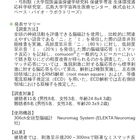
・弓削類（大学院医歯薬保健学研究科 保健学専攻 生体環境適
応科学研究室、広島大学宇宙再生医療センター、株式会社ス
ペース・バイオ・ラボラトリーズ）
発表サマリー
【調査方法】
全頭の神経活動を評価できる脳磁計を使用し、比較的に間違
えやすい語音である「ニ」と「ミ」を発信した際の語音弁別
能検査を実施。高頻度呈示音「ニ」（80％）に対し、低頻度
呈示音「ミ」（20％）を発信した際の脳磁場応答（ミスマッ
®
チ反応）を記録し、comuoon
と一般的なスピーカーにおい
て聴き取りにどの程度改善が得られるのかを調査した。ミス
マッチ応答については、逸脱刺激に対する脳応答から標準刺
激に対する脳応答を引いて算出。解析は2種類実施し、左右側
頭領域におけるRMS解析（root mean square）および、等価
電流双極子推定法（ECD）を用いた。ECD解析では左右側頭
領域における双極子を推定した。
【調査対象】
健聴者11名 (男性8名、女性3名、年齢24.8±4.3歳)
難聴者8名 (男性5名、女性3名、年齢20.3±9.2歳)
【使用機器】
306ch全頭型脳磁計 Neuromag System (ELEKTA Neuromag
社)
【結果】
健聴者では、刺激呈示後200～300msで顕著なミスマッチ反