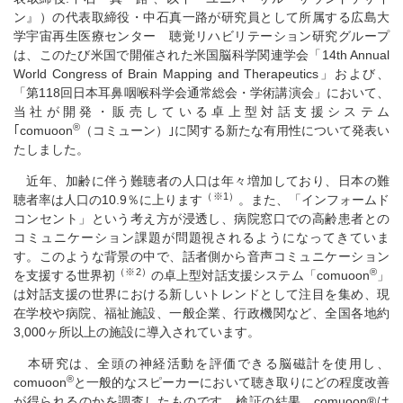
ン』）の代表取締役・中石真一路が研究員として所属する広島大
学宇宙再生医療センター 聴覚リハビリテーション研究グループ
は、このたび米国で開催された米国脳科学関連学会「14th Annual
World Congress of Brain Mapping and Therapeutics」および、
「第118回日本耳鼻咽喉科学会通常総会・学術講演会」において、
当社が開発・販売している卓上型対話支援システム
®
｢comuoon
（コミューン）｣に関する新たな有用性について発表い
たしました。
近年、加齢に伴う難聴者の人口は年々増加しており、日本の難
（※1）
聴者率は人口の10.9％に上ります
。また、「インフォームド
コンセント」という考え方が浸透し、病院窓口での高齢患者との
コミュニケーション課題が問題視されるようになってきていま
す。このような背景の中で、話者側から音声コミュニケーション
（※2）
®
を支援する世界初
の卓上型対話支援システム「comuoon
」
は対話支援の世界における新しいトレンドとして注目を集め、現
在学校や病院、福祉施設、一般企業、行政機関など、全国各地約
3,000ヶ所以上の施設に導入されています。
本研究は、全頭の神経活動を評価できる脳磁計を使用し、
®
comuoon
と一般的なスピーカーにおいて聴き取りにどの程度改善
が得られるのかを調査したものです。検証の結果、comuoon®は