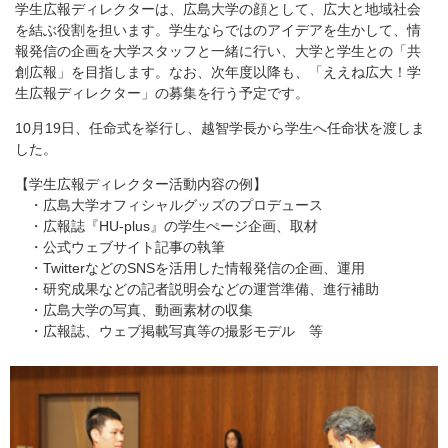
学生広報ディレクターは、広島大学の顔として、広大と地域社会
を結ぶ役割を担います。学生ならではのアイデアを生かして、情
報発信の企画を大学スタッフと一緒に行い、大学と学生との「共
創広報」を目指します。なお、次年度以降も、「ええね広大！学
生広報ディレクター」の募集を行う予定です。
10月19日、任命式を挙行し、越智学長から学生へ任命状を渡しま
した。
【学生広報ディレクター活動内容の例】
・広島大学オフィシャルグッズのプロデュース
・広報誌『HU-plus』の学生ぺージ企画、取材
・公式ウェブサイト記事の執筆
・TwitterなどのSNSを活用した情報発信の企画、運用
・研究成果などの記者説明会などの運営準備、進行補助
・広島大学の写真、動画素材の収集
・広報誌、ウェブ掲載写真等の撮影モデル 等