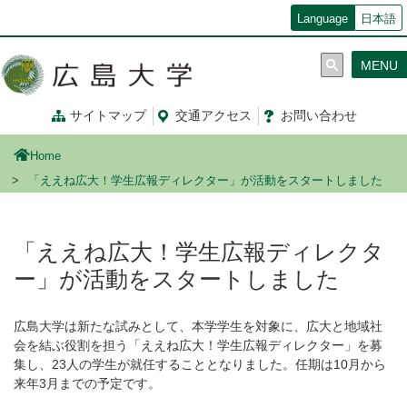
メ
Language
日本語
イ
ン
MENU
コ
ン
テ
サイトマップ
交通
アクセス
お問
い
合
わ
せ
ン
ツ
Home
に
移
「ええね広大！学生広報ディレクター」が活動をスタートしました
動
「ええね広大！学生広報ディレクタ
ー」が活動をスタートしました
広島大学は新たな試みとして、本学学生を対象に、広大と地域社
会を結ぶ役割を担う「ええね広大！学生広報ディレクター」を募
集し、23人の学生が就任することとなりました。任期は10月から
来年3月までの予定です。