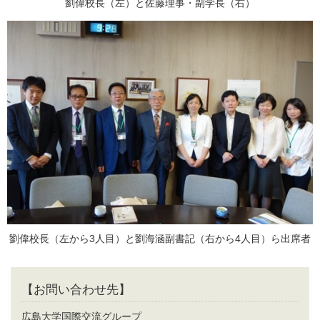
劉偉校長（左）と佐藤理事・副学長（右）
劉偉校長（左から3人目）と劉海涵副書記（右から4人目）ら出席者
【お問い合わせ先】
広島大学国際交流グループ