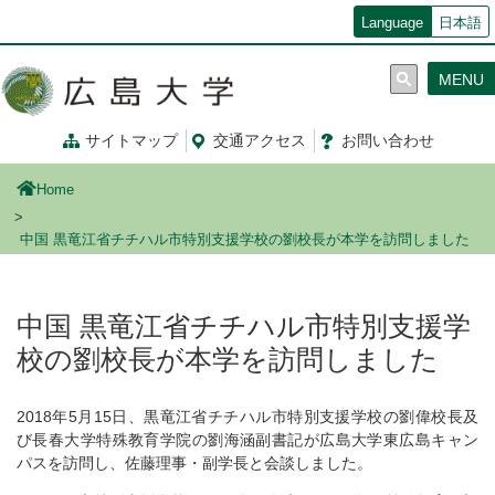
メ
Language
日本語
イ
ン
MENU
コ
ン
テ
サイトマップ
交通
アクセス
お問
い
合
わ
せ
ン
ツ
Home
に
移
中国 黒竜江省チチハル市特別支援学校の劉校長が本学を訪問しました
動
中国 黒竜江省チチハル市特別支援学
校の劉校長が本学を訪問しました
2018年5月15日、黒竜江省チチハル市特別支援学校の劉偉校長及
び長春大学特殊教育学院の劉海涵副書記が広島大学東広島キャン
パスを訪問し、佐藤理事・副学長と会談しました。