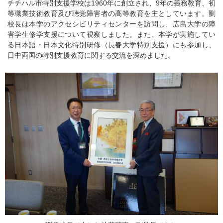
チチハル市特別支援学校は1960年に創立され、9年の義務教育、初
等職業技術教育及び聴覚障害者の高等教育を主としています。劉
校長は本学のアクセシビリティセンターを訪問し、広島大学の障
害学生修学支援について視察しました。また、本学が実施してい
る日本語・日本文化特別研修（長春大学特別支援）にも参加し、
日中両国の特別支援教育に関する交流を深めました。