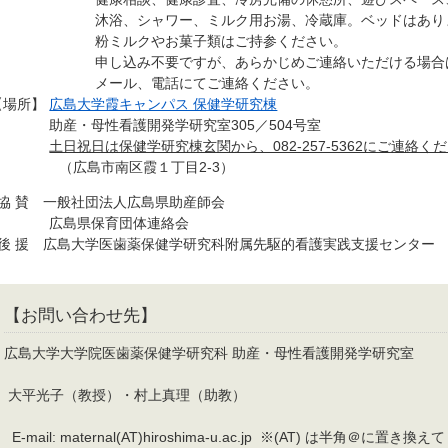
沐浴、シャワー、ミルク用お湯、冷蔵庫。ベッドはあり
粉ミルクやお菓子類はご持参ください。
申し込み不要ですが、あらかじめご連絡いただける場合
メール、電話にてご連絡ください。
【場所】
広島大学霞キャンパス 保健学研究棟
助産・母性看護開発学研究室305／504号室
土日祝日は保健学研究棟玄関から、082-257-5362にご連絡く
（広島市南区霞１丁目2-3）
●協 賛 一般社団法人広島県助産師会
広島県保育団体連絡会
●後 援 広島大学医歯薬保健学研究科附属先駆的看護実践支援センター
【お問い合わせ先】
広島大学大学院医歯薬保健学研究科 助産・母性看護開発学研究室
大平光子（教授）・村上真理（助教）
E-mail: maternal(AT)hiroshima-u.ac.jp ※(AT) は半角＠に置き