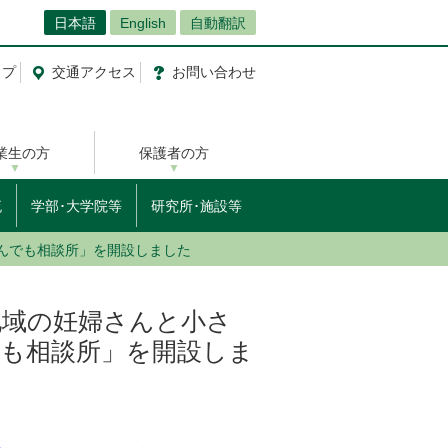
日本語
English
自動翻訳
ップ
交通
アクセス
お問
い
合
わ
せ
業生の方
保護者の方
流
学部･大学院等
研究所･施設等
なんでも相談所」を開設しました
災地域の妊婦さんと小さ
も相談所」を開設しま