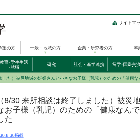
サイトマ
希望の方
一般・地域の方
企業・研究者の方
卒
教育･学生生活
研究
社会・産学連携
留学･国際交
･就職
了しました）被災地域の妊婦さんと小さなお子様（乳児）のための「健康
（8/30 来所相談は終了しました）被
なお子様（乳児）のための「健康なんで
した
30.8.30掲載