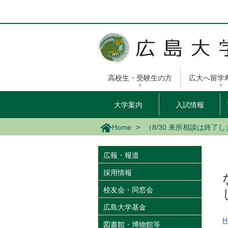
メ
イ
ン
コ
ン
テ
ン
高校生・受験生の方
広大へ留学
ツ
に
移
大学案内
入試情報
動
Home
（8/30 来所相談は終
広報・報道
採用情報
校友会・同窓会
広島大学基金
H
図書館・博物館等