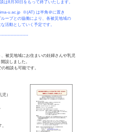
談は8月30日をもって終了いたします。
-u.ac.jp ※(AT) は半角＠に置き
グループとの協働により、各被災地域の
主な活動としていく予定です。
--------------------
う、被災地域にお住まいの妊婦さんや乳児
り開設しました。
 での相談も可能です。
乳児）
。
す。
、