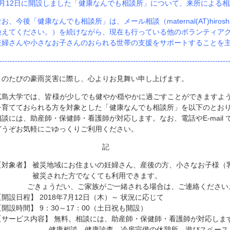
7月12日に開設しました「健康なんでも相談所」について、来所による相
お、今後「健康なんでも相談所」は、メール相談（maternal(AT)hiroshima
換えてください。
）を続けながら、現在も行っている他のボランティア
妊婦さんや小さなお子さんのおられる世帯の支援をサポートすることを
-----------------------------------------------------------------------------------------
このたびの豪雨災害に際し、心よりお見舞い申し上げます。
広島大学では、皆様が少しでも健やか穏やかに過ごすことができますよ
を育てておられる方を対象とした「健康なんでも相談所」を以下のとお
相談には、助産師・保健師・看護師が対応します。なお、電話やE-mail
どうぞお気軽にごゆっくりご利用ください。
記
【対象者】 被災地域にお住まいの妊婦さん、産後の方、小さなお子様（
被災された方でなくても利用できます。
ごきょうだい、ご家族がご一緒される場合は、ご連絡ください
【開設日程】 2018年7月12日（木）～ 状況に応じて
【開設時間】 9：30～17：00（土日祝も開設）
【サービス内容】 無料。相談には、助産師・保健師・看護師が対応しま
健康相談、健康診査、冷房完備の休憩所、遊びスペース