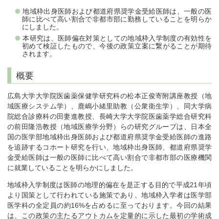
地域枠出身医師および都道府県奨学金受給医師は、一般の医
師に比べて高い割合で非都市部に勤務していることを明らか
にしました。
本研究は、医師偏在対策としての地域枠入学制度の有効性を
初めて検証したもので、今後の政策立案に繋がることが期待
されます。
概要
広島大学大学院医歯薬保健学研究科の松本正俊寄附講座教授（地
域医療システム学）、鹿嶋小緒里助教（公衆衛生学）、同大学病
院総合診療科の田妻進教授、長崎大学大学院医歯薬学総合研究科
の前田隆浩教授（地域医療学分野）らの研究グループは、日本全
国の医学部地域枠出身医師および都道府県奨学金受給医師の進路
を追跡するコホート研究を行い、地域枠出身医師、都道府県奨学
金受給医師は一般の医師に比べて高い割合で非都市部の医療機関
に就業していることを明らかにしました。
地域枠入学制度は医師の地理的偏在を是正する目的で平成21年頃
より国策として行われている施策であり、地域枠入学者は医学部
医学科の全定員の約16%を占めるに至っております。今回の結果
は、この政策の主たるアウトカムを定量的に示した最初の学術成