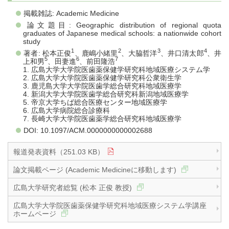
掲載雑誌: Academic Medicine
論文題目: Geographic distribution of regional quota
graduates of Japanese medical schools: a nationwide cohort
study
1
2
3
4
著者: 松本正俊
、鹿嶋小緒里
、大脇哲洋
、井口清太郎
、井
5
6
7
上和男
、田妻進
、前田隆浩
1. 広島大学大学院医歯薬保健学研究科地域医療システム学
2. 広島大学大学院医歯薬保健学研究科公衆衛生学
3. 鹿児島大学大学院医歯学総合研究科地域医療学
4. 新潟大学大学院医歯学総合研究科新潟地域医療学
5. 帝京大学ちば総合医療センター地域医療学
6. 広島大学病院総合診療科
7. 長崎大学大学院医歯薬学総合研究科地域医療学
DOI: 10.1097/ACM.0000000000002688
報道発表資料（251.03 KB）
論文掲載ページ (Academic Medicineに移動します)
広島大学研究者総覧 (松本 正俊 教授)
広島大学大学院医歯薬保健学研究科地域医療システム学講座
ホームページ