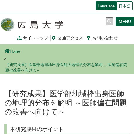
メ
Language
日本語
イ
ン
MENU
コ
ン
テ
サイトマップ
交通
アクセス
お問
い
合
わ
せ
ン
ツ
Home
に
移
【研究成果】医学部地域枠出身医師の地理的分布を解明 ～医師偏在問
動
題の改善へ向けて～
【研究成果】医学部地域枠出身医師
の地理的分布を解明 ～医師偏在問題
の改善へ向けて～
本研究成果のポイント