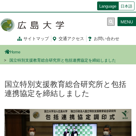
メ
Language
日本語
イ
ン
MENU
コ
ン
テ
サイトマップ
交通
アクセス
お問
い
合
わ
せ
ン
ツ
Home
に
移
国立特別支援教育総合研究所と包括連携協定を締結しました
動
国立特別支援教育総合研究所と包括
連携協定を締結しました