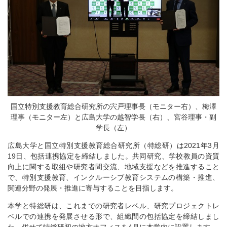
国立特別支援教育総合研究所の宍戸理事長（モニター右）、梅澤
理事（モニター左）と広島大学の越智学長（右）、宮谷理事・副
学長（左）
広島大学と国立特別支援教育総合研究所（特総研）は2021年3月
19日、包括連携協定を締結しました。共同研究、学校教員の資質
向上に関する取組や研究者間交流、地域支援などを推進すること
で、特別支援教育、インクルーシブ教育システムの構築・推進、
関連分野の発展・推進に寄与することを目指します。
本学と特総研は、これまでの研究者レベル、研究プロジェクトレ
ベルでの連携を発展させる形で、組織間の包括協定を締結しまし
た。併せて特総研初の地方オフィスを4月に本学内に設置します。