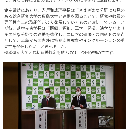
協定締結にあたり、宍戸和成理事長は「さまざまな分野に知見の
ある総合研究大学の広島大学と連携を図ることで、研究や教員の
専門性向上の取組等がより発展していくものと確信している」と
期待。越智光夫学長は「医療、福祉、工学、経済、法学などより
多面的な分野での連携を強化し、西日本の研修・共同研究の拠点
として、広島から国内外に特別支援教育やインクルージョンの重
要性を発信したい」と述べました。
特総研が大学と包括連携協定を結ぶのは、今回が初めてです。