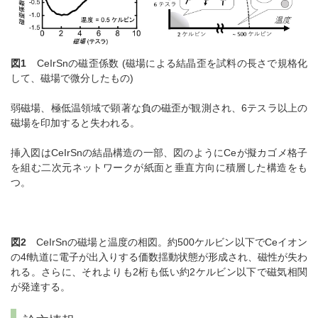
図1
CeIrSnの磁歪係数 (磁場による結晶歪を試料の長さで規格化
して、磁場で微分したもの)
弱磁場、極低温領域で顕著な負の磁歪が観測され、6テスラ以上の
磁場を印加すると失われる。
挿入図はCeIrSnの結晶構造の一部、図のようにCeが擬カゴメ格子
を組む二次元ネットワークが紙面と垂直方向に積層した構造をも
つ。
図2
CeIrSnの磁場と温度の相図。約500ケルビン以下でCeイオン
の4f軌道に電子が出入りする価数揺動状態が形成され、磁性が失わ
れる。さらに、それよりも2桁も低い約2ケルビン以下で磁気相関
が発達する。