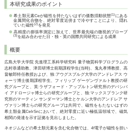
本研究成果のポイント
(1)
希土類元素Ceが磁性を持たないはずの価数揺動状態
にある
金属間化合物を、絶対零度近傍まで冷やすことにより、隠れ
(2)
ていた磁性
を発見
高精度の膨張率測定に加えて、世界最先端の微視的プローブ
(3)
を組み合わせた日・独・英の国際共同研究による成果
概要
広島大学大学院 先進理工系科学研究科 量子物質科学プログラムの
志村恭通助教、津田研博士前期課程学生(当時)、鬼丸孝博教授、高
畠敏郎特任教授および、独:アウグスブルグ大学のアンドレアス ウ
ォーリ博士後期課程学生、フィリップ ゲーゲンヴァルト教授の研
究グループと、英:ラザフォード・アップルトン研究所のデバシバ
イ アドロージャ博士らの研究グループと、独:マックスプランク研
究所のマーティン サンダーマン博士とケルン大学のアンドレア サ
ヴァリン博士らの研究グループは共同で、磁性をもたないはずの
希土類金属CeIrSnにおいて、絶対零度に近い極低温領域で、磁気
相関の発達を示す証拠を見出しました。
ネオジムなどの希土類元素を含む化合物では、4f電子が磁性を担い