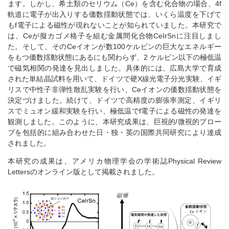
ます。しかし、希土類のセリウム（Ce）を含む化合物の場合、4f
軌道に電子が出入りする価数揺動状態では、いくら温度を下げて
もf電子による磁性が現れないことが知られていました。本研究で
は、Ceが擬カゴメ格子を組む金属間化合物CeIrSnに注目しまし
た。そして、そのCeイオンが数100ケルビンの巨大なエネルギー
をもつ価数揺動状態にあるにも関わらず、2 ケルビン以下の極低温
で磁気相関の発達を見出しました。具体的には、広島大学で育成
された単結晶試料を用いて、ドイツで硬X線光電子分光実験、イギ
リスで中性子非弾性散乱実験を行い、Ceイオンの価数揺動状態を
決定づけました。続けて、ドイツで高精度の膨張率測定、イギリ
スでミュオン緩和実験を行い、極低温でf電子による磁性の発達を
観測しました。このように、本研究成果は、巨視的/微視的プロー
ブを包括的に組み合わせた日・独・英の国際共同研究により達成
されました。
本研究の成果は、アメリカ物理学会の学術誌Physical Review
Lettersのオンライン版として掲載されました。