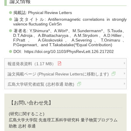
論文情報
掲載誌: Physical Review Letters
論文タイトル: Antiferromagnetic correlations in strongly
valence fluctuating CeIrSn
著者名: Y.Shimura*、A.Wörl*、M.Sundermann*、S.Tsuda、
D.T.Adroja、A.Bhattacharyya、A.M.Strydom、A.D.Hillier、
F.Pratt、 A.Gloskovskii、A.Severing、T.Onimaru、
P.Gegenwart、and T.Takabatake(*Equal Contribution)
DOI: https://doi.org/10.1103/PhysRevLett.126.217202
報道発表資料（1.17 MB）
論文掲載ページ (Physical Review Lettersに移動します)
広島大学研究者総覧 (志村恭通 助教)
【お問い合わせ先】
(研究に関すること)
広島大学大学院 先進理工系科学研究科 量子物質プログラム
助教 志村 恭通