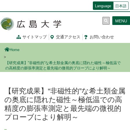
メ
Language
日本語
イ
ン
MENU
コ
ン
テ
サイトマップ
交通
アクセス
お問
い
合
わ
せ
ン
ツ
Home
に
移
【研究成果】“非磁性的”な希土類金属の奥底に隠れた磁性～極低温で
動
の高精度の膨張率測定と最先端の微視的プローブにより解明～
【研究成果】“非磁性的”な希土類金属
の奥底に隠れた磁性～極低温での高
精度の膨張率測定と最先端の微視的
プローブにより解明～