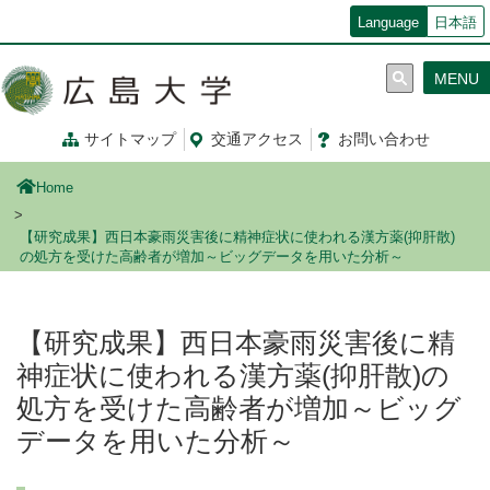
メ
Language
日本語
イ
ン
MENU
コ
ン
テ
サイトマップ
交通
アクセス
お問
い
合
わ
せ
ン
ツ
Home
に
移
【研究成果】西日本豪雨災害後に精神症状に使われる漢方薬(抑肝散)
動
の処方を受けた高齢者が増加～ビッグデータを用いた分析～
【研究成果】西日本豪雨災害後に精
神症状に使われる漢方薬(抑肝散)の
処方を受けた高齢者が増加～ビッグ
データを用いた分析～