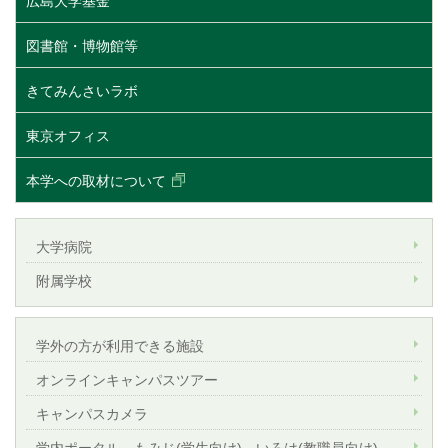
広島大学基金
図書館・博物館等
きてみんさいラボ
東京オフィス
本学への取材について
大学病院
附属学校
学外の方が利用できる施設
オンラインキャンパスツアー
キャンパスカメラ
学内ポータル もみじ(学生向け) いろは(教職員向け)