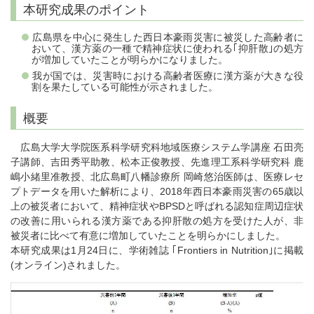
本研究成果のポイント
広島県を中心に発生した西日本豪雨災害に被災した高齢者に
おいて、漢方薬の一種で精神症状に使われる｢抑肝散｣の処方
が増加していたことが明らかになりました。
我が国では、災害時における高齢者医療に漢方薬が大きな役
割を果たしている可能性が示されました。
概要
広島大学大学院医系科学研究科地域医療システム学講座 石田亮
子講師、吉田秀平助教、松本正俊教授、先進理工系科学研究科 鹿
嶋小緒里准教授、北広島町八幡診療所 岡崎悠治医師は、医療レセ
プトデータを用いた解析により、2018年西日本豪雨災害の65歳以
上の被災者において、精神症状やBPSDと呼ばれる認知症周辺症状
の改善に用いられる漢方薬である抑肝散の処方を受けた人が、非
被災者に比べて有意に増加していたことを明らかにしました。
本研究成果は1月24日に、学術雑誌 ｢Frontiers in Nutrition｣に掲載
(オンライン)されました。