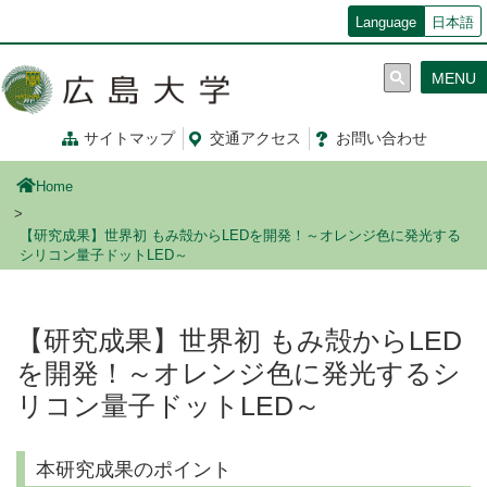
メ
Language
日本語
イ
ン
MENU
コ
ン
テ
サイトマップ
交通
アクセス
お問
い
合
わ
せ
ン
ツ
Home
に
移
【研究成果】世界初 もみ殻からLEDを開発！～オレンジ色に発光する
動
シリコン量子ドットLED～
【研究成果】世界初 もみ殻からLED
を開発！～オレンジ色に発光するシ
リコン量子ドットLED～
本研究成果のポイント