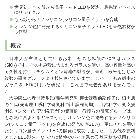
世界初、もみ殻から量子ドットLEDを製造。最先端デバイス
にリサイクル
もみ殻からナノシリコン(シリコン量子ドット)を合成
オレンジ色に発光するシリコン量子ドットLEDを天然素材か
ら作製
概要
日本人が主食としているお米、そのもみ殻の20％はガラス
(SiO
)です。そのもみ殻に含まれるガラスを使い、高い容量と高い
2
耐久性を持つリチウムイオン電池の製造が、最近、欧米をはじめ
複数の研究グループより報告されています。しかし、もみ殻中の
ガラスをLEDに用いた研究は、これまで報告がありませんでし
た。
大学院生の寺田詩歩氏(理学研究科 博士課程前期修了)、植田朋
乃可氏(先進理工系科学研究科 博士課程前期)、自然科学研究支援
開発センター(研究開発部門)の齋藤健一教授らの研究グループは、
もみ殻に含まれるガラスから、オレンジ色に発光するナノシリコ
ン(シリコン量子ドット)を合成し(発光効率21％)、更にそれを用い
たシリコン量子ドットLEDの開発に成功しました。もみ殻を原料
としたLED製造、ならびに植物やバイオ系の天然素材を活用した