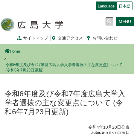
メ
Language
日本語
イ
ン
MENU
コ
ン
テ
サイトマップ
交通
アクセス
お問
い
合
わ
せ
ン
ツ
Home
に
移
令和6年度及び令和7年度広島大学入学者選抜の主な変更点について
動
(令和6年7月23日更新)
令和6年度及び令和7年度広島大学入
学者選抜の主な変更点について (令
和6年7月23日更新)
令和4年10月28日公表
令和5年3月31日更新