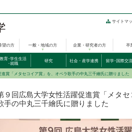
サイトマ
希望の方
一般・地域の方
企業・研究者の方
卒
教育･学生生活
研究
社会・産学連携
留学･国際交
･就職
促進賞「メタセコイア賞」を、オペラ歌手の中丸三千繪氏に贈りました
第９回広島大学女性活躍促進賞「メタセ
歌手の中丸三千繪氏に贈りました