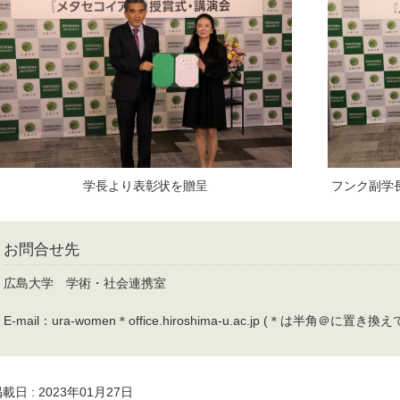
学長より表彰状を贈呈
フンク副学
お問合せ先
広島大学 学術・社会連携室
E-mail：ura-women＊office.hiroshima-u.ac.jp (＊は半角＠に置き
載日 : 2023年01月27日