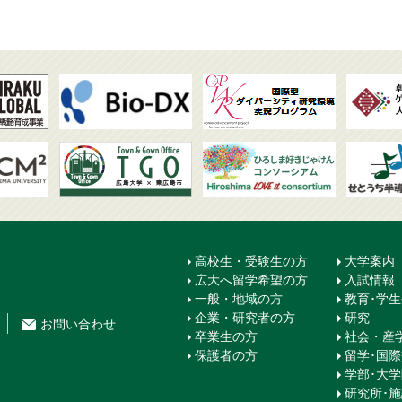
高校生・受験生の方
大学案内
広大へ留学希望の方
入試情報
一般・地域の方
教育･学
企業・研究者の方
研究
お問
い
合
わ
せ
卒業生の方
社会・産
保護者の方
留学･国
学部･大
研究所･