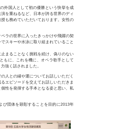
外の外国人として初の優勝という快挙を成
共演を重ねるなど、日本が誇る世界のディ
教授も務めていただいております。女性の
オペラの世界に入ったきっかけや飛躍の契
ンでスキーや水泳に取り組まれていること
に止まることなく挑戦を続け、偽りのない
ともに、これを機に、オペラ歌手として
と力強く話されました。
での人との縁や運についてお話しいただく
残るエピソードを交えてお話しいただきま
と個性を発揮する手本となる姿と思い、私
び団体を顕彰することを目的に2013年