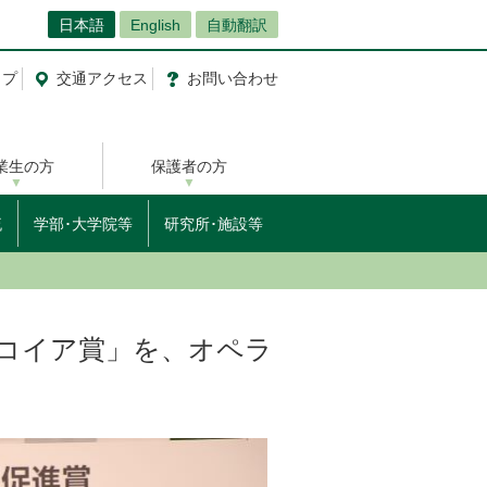
日本語
English
自動翻訳
ップ
交通
アクセス
お問
い
合
わ
せ
業生の方
保護者の方
流
学部･大学院等
研究所･施設等
コイア賞」を、オペラ