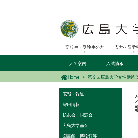
メ
イ
ン
コ
ン
テ
ン
高校生・受験生の方
広大へ留学
ツ
に
移
大学案内
入試情報
動
Home
第９回広島大学女性活躍
広報・報道
採用情報
校友会・同窓会
広島大学基金
図書館・博物館等