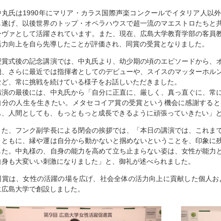
中丸氏は1990年にマリア・カラス国際声楽コンクールでイタリア人以
し遂げ、以後世界のトップ・オペラハウスで超一流のマエストロたちと
ーヴァとして活躍されています。また、現在、広島大学教育学部の客員
活力向上を自ら先導したことが評価され、同賞の受賞となりました。
授賞式後の記念講演では、中丸氏より、幼少期の頃のエピソードから、
機、さらに最近では指揮者としてのデビューや、スイスのマッターホル
など、常に挑戦を続けている様子をお話しいただきました。
講演の最後には、中丸氏から「自分に正直に、厳しく、真っ直ぐに、常
自分の人生を生きたい。メタセコイア賞の受賞という機会に感謝すると
も、人間としても、もっともっと成長できるように頑張っていきたい」
また、フンク副学長による閉会の挨拶では、「本日の講演では、これま
とともに、縁や運は自分から動かないと掴めないということを、印象に
した。中丸様の、自身の能力を高めて立ち止まらない姿は、女性が能力
自身も大変いい刺激になりました」と、御礼が述べられました。
同賞は、女性の活躍の場を広げ、社会全体の活力向上に貢献した個人およ
に広島大学で創設しました。