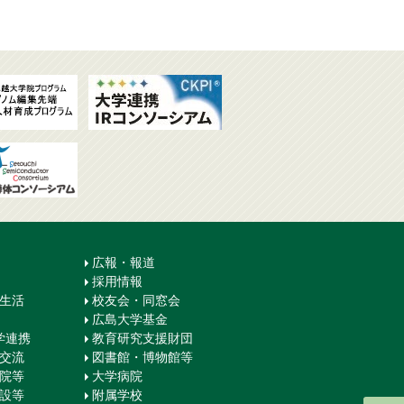
広報・報道
採用情報
生生活
校友会・同窓会
広島大学基金
学連携
教育研究支援財団
際交流
図書館・博物館等
学院等
大学病院
施設等
附属学校