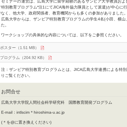
セミナーの運営は、広島大学に留学経験のあるザンビア大学教員および
ア特別教育プログラム*注1にてJICA海外協力隊員として派遣)が中心
でなく、他大学、政府関係者、教育機関からも多くの参加がありました
広島大学からは、ザンビア特別教育プログラムの学生4名(小田、横山
した。
ワークショップの具体的な内容については、以下をご参照ください。
ポスター（1.51 MB）
プログラム（204.92 KB）
注：ザンビア特別教育プログラムとは、JICA広島大学連携による特
よりご覧ください。
お問合せ
広島大学大学院人間社会科学研究科 国際教育開発プログラム
E-mail：intlscim＊hiroshima-u.ac.jp
(＊を@に置き換えください)