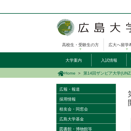
メ
イ
ン
コ
ン
テ
ン
高校生・受験生の方
広大へ留学
ツ
に
移
大学案内
入試情報
動
Home
第14回ザンビア大学(UN
広報・報道
採用情報
校友会・同窓会
広島大学基金
図書館・博物館等