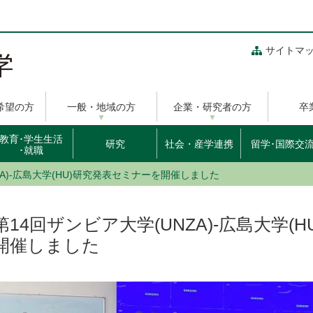
サイトマ
希望の方
一般・地域の方
企業・研究者の方
卒
教育･学生生活
研究
社会・産学連携
留学･国際交
･就職
ZA)-広島大学(HU)研究発表セミナーを開催しました
第14回ザンビア大学(UNZA)-広島大学(
開催しました