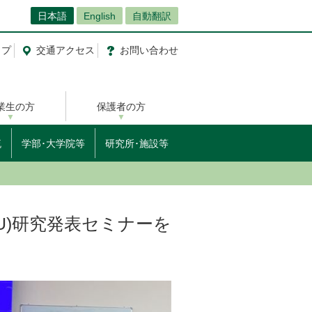
日本語
English
自動翻訳
ップ
交通
アクセス
お問
い
合
わ
せ
業生の方
保護者の方
流
学部･大学院等
研究所･施設等
HU)研究発表セミナーを