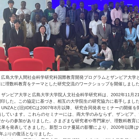
広島大学人間社会科学研究科国際教育開発プログラムとザンビア大学との
日に理数科教育をテーマとした研究交流のワークショップを開催しまし
ザンビア大学と広島大学大学院人文社会科学研究科は、2002年11月2
調印した。この協定に基づき、相互の大学院生の研究協力に着手しまし
UNZAと(旧)IDECは2007年8月以降、研究合同発表セミナーの開催を
施しています。これらのセミナーには、両大学のみならず、ザンビア、マ
者からの参加がありました。さまざまな研究者や専門家が、理数科教育
成果を発表してきました。新型コロナ蔓延の影響により、2020年以降は
4年ぶりの復活となりました。