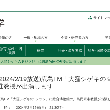
サイトマ
希望の方
一般・地域の方
企業・研究者の方
卒
教育･学生生活
研究
社会・産学連携
留学･国際交
･就職
広島FM「大窪シゲキの９ジラジ」に川島尚宗准教授が出演します
(2024/2/19放送)広島FM「大窪シゲ
准教授が出演します
広島FM「大窪シゲキの9ジラジ」に総合博物館の川島尚宗准教授が出演
日 時： 2024年2月19日(月) 21:30頃～