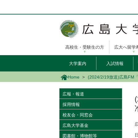
メ
イ
ン
コ
ン
テ
ン
高校生・受験生の方
広大へ留学
ツ
に
移
大学案内
入試情報
動
Home
(2024/2/19放送)
広報・報道
採用情報
校友会・同窓会
広島大学基金
図書館・博物館等