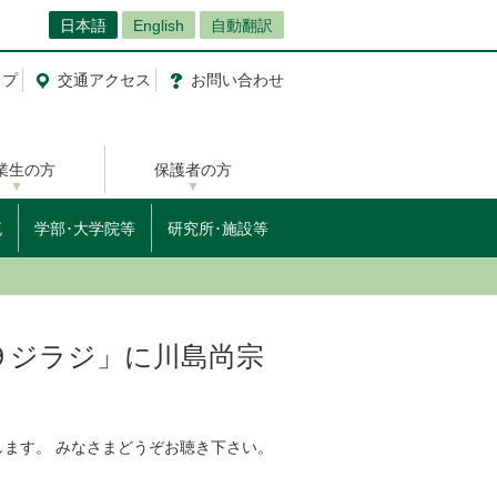
日本語
English
自動翻訳
ップ
交通
アクセス
お問
い
合
わ
せ
業生の方
保護者の方
流
学部･大学院等
研究所･施設等
キの９ジラジ」に川島尚宗
します。 みなさまどうぞお聴き下さい。