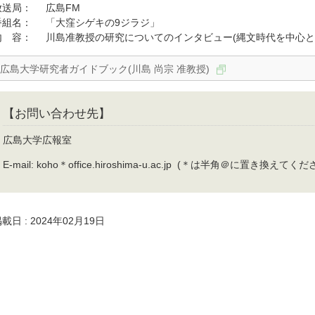
放送局： 広島FM
番組名： 「大窪シゲキの9ジラジ」
内 容： 川島准教授の研究についてのインタビュー(縄文時代を中心と
広島大学研究者ガイドブック(川島 尚宗 准教授)
【お問い合わせ先】
広島大学広報室
E-mail: koho＊office.hiroshima-u.ac.jp (＊は半角＠に置き換えてくだ
載日 : 2024年02月19日