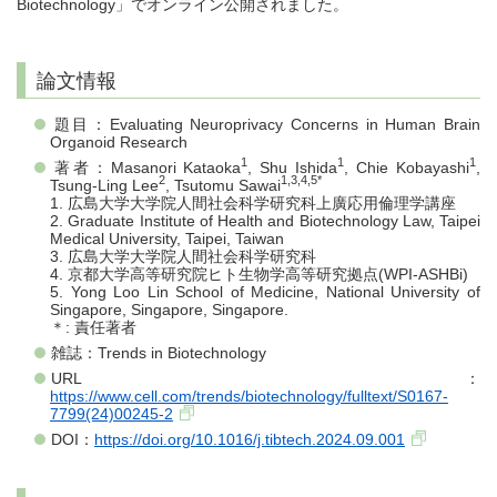
Biotechnology」でオンライン公開されました。
論文情報
題目：Evaluating Neuroprivacy Concerns in Human Brain
Organoid Research
1
1
1
著者：Masanori Kataoka
, Shu Ishida
, Chie Kobayashi
,
2
1,3,4,5*
Tsung-Ling Lee
, Tsutomu Sawai
1. 広島大学大学院人間社会科学研究科上廣応用倫理学講座
2. Graduate Institute of Health and Biotechnology Law, Taipei
Medical University, Taipei, Taiwan
3. 広島大学大学院人間社会科学研究科
4. 京都大学高等研究院ヒト生物学高等研究拠点(WPI-ASHBi)
5. Yong Loo Lin School of Medicine, National University of
Singapore, Singapore, Singapore.
＊: 責任著者
雑誌：Trends in Biotechnology
URL：
https://www.cell.com/trends/biotechnology/fulltext/S0167-
7799(24)00245-2
DOI：
https://doi.org/10.1016/j.tibtech.2024.09.001