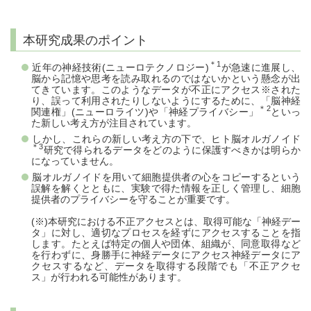
本研究成果のポイント
＊1
近年の神経技術(ニューロテクノロジー)
が急速に進展し、
脳から記憶や思考を読み取れるのではないかという懸念が出
てきています。このようなデータが不正にアクセス※された
り、誤って利用されたりしないようにするために、「脳神経
＊2
関連権」(ニューロライツ)や「神経プライバシー」
といっ
た新しい考え方が注目されています。
しかし、これらの新しい考え方の下で、ヒト脳オルガノイド
＊3
研究で得られるデータをどのように保護すべきかは明らか
になっていません。
脳オルガノイドを用いて細胞提供者の心をコピーするという
誤解を解くとともに、実験で得た情報を正しく管理し、細胞
提供者のプライバシーを守ることが重要です。
(※)本研究における不正アクセスとは、取得可能な「神経デー
タ」に対し、適切なプロセスを経ずにアクセスすることを指
します。たとえば特定の個人や団体、組織が、同意取得など
を行わずに、身勝手に神経データにアクセス神経データにア
クセスするなど、データを取得する段階でも「不正アクセ
ス」が行われる可能性があります。