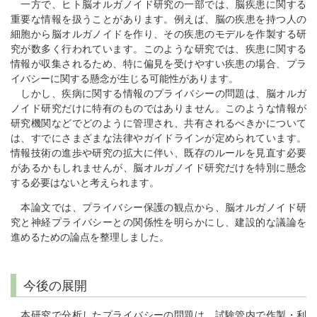
一方で、ヒト脳オルガノイド研究の一部では、脳疾患に関する
重要な情報を扱うことがあります。例えば、脳の疾患を持つ人の
細胞から脳オルガノイドを作り、その疾患のモデルを作製する研
究が数多く行われています。このような研究では、疾患に関する
情報が収集されるため、特に偏見を受けやすい疾患の場合、プラ
イバシーに関する懸念が生じる可能性があります。
しかし、疾病に関する情報のプライバシーの問題は、脳オルガ
ノイド研究だけに特有のものではありません。このような情報が
研究機関などでどのように管理され、共有されるべきかについて
は、すでにさまざまな法律やガイドラインが定められています。
情報技術の進歩や研究の拡大に伴い、既存のルールを見直す必要
があるかもしれませんが、脳オルガノイド研究だけを特別に懸念
する必要はないと考えられます。
本論文では、プライバシー保護の観点から、脳オルガノイド研
究と神経プライバシーとの関係性を明らかにし、建設的な議論を
進めるための論点を整理しました。
今後の展開
本研究で分析したプライバシーの問題は、試験管内で作製・利