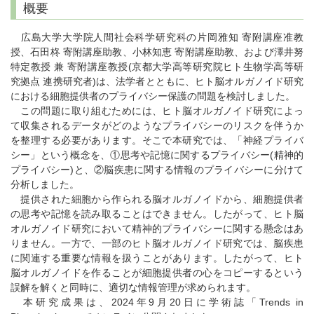
概要
広島大学大学院人間社会科学研究科の片岡雅知 寄附講座准教
授、石田柊 寄附講座助教、小林知恵 寄附講座助教、および澤井努
特定教授 兼 寄附講座教授(京都大学高等研究院ヒト生物学高等研
究拠点 連携研究者)は、法学者とともに、ヒト脳オルガノイド研究
における細胞提供者のプライバシー保護の問題を検討しました。
この問題に取り組むためには、ヒト脳オルガノイド研究によっ
て収集されるデータがどのようなプライバシーのリスクを伴うか
を整理する必要があります。そこで本研究では、「神経プライバ
シー」という概念を、①思考や記憶に関するプライバシー(精神的
プライバシー)と、②脳疾患に関する情報のプライバシーに分けて
分析しました。
提供された細胞から作られる脳オルガノイドから、細胞提供者
の思考や記憶を読み取ることはできません。したがって、ヒト脳
オルガノイド研究において精神的プライバシーに関する懸念はあ
りません。一方で、一部のヒト脳オルガノイド研究では、脳疾患
に関連する重要な情報を扱うことがあります。したがって、ヒト
脳オルガノイドを作ることが細胞提供者の心をコピーするという
誤解を解くと同時に、適切な情報管理が求められます。
本研究成果は、2024年9月20日に学術誌「Trends in