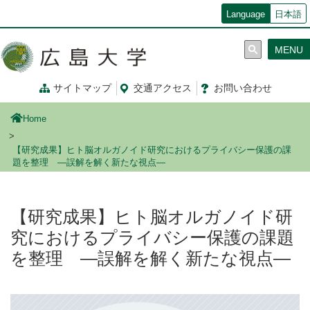
メ
Language
日本語
イ
ン
MENU
コ
ン
テ
サイトマップ
交通
アクセス
お問
い
合
わ
せ
ン
ツ
Home
に
移
【研究成果】ヒト脳オルガノイド研究におけるプライバシー保護の課
動
題を整理 ―誤解を解く新たな視点―
【研究成果】ヒト脳オルガノイド研
究におけるプライバシー保護の課題
を整理 ―誤解を解く新たな視点―