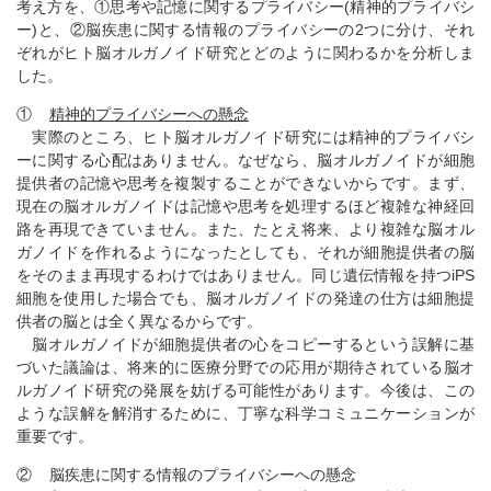
考え方を、①思考や記憶に関するプライバシー(精神的プライバシ
ー)と、②脳疾患に関する情報のプライバシーの2つに分け、それ
ぞれがヒト脳オルガノイド研究とどのように関わるかを分析しま
した。
①
精神的プライバシーへの懸念
実際のところ、ヒト脳オルガノイド研究には精神的プライバシ
ーに関する心配はありません。なぜなら、脳オルガノイドが細胞
提供者の記憶や思考を複製することができないからです。まず、
現在の脳オルガノイドは記憶や思考を処理するほど複雑な神経回
路を再現できていません。また、たとえ将来、より複雑な脳オル
ガノイドを作れるようになったとしても、それが細胞提供者の脳
をそのまま再現するわけではありません。同じ遺伝情報を持つiPS
細胞を使用した場合でも、脳オルガノイドの発達の仕方は細胞提
供者の脳とは全く異なるからです。
脳オルガノイドが細胞提供者の心をコピーするという誤解に基
づいた議論は、将来的に医療分野での応用が期待されている脳オ
ルガノイド研究の発展を妨げる可能性があります。今後は、この
ような誤解を解消するために、丁寧な科学コミュニケーションが
重要です。
② 脳疾患に関する情報のプライバシーへの懸念