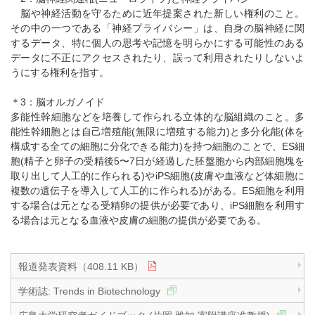
脳や神経活動を守るために近年提案された新しい権利のこと。
その中の一つである「神経プライバシー」は、自身の脳神経に関
するデータ、特に個人の思考や記憶を明らかにする可能性のある
データに不正にアクセスされたり、誤って利用されたりしないよ
うにする権利を指す。
＊3：脳オルガノイド
多能性幹細胞などを培養して作られる立体的な脳組織のこと。多
能性幹細胞とは自己増殖能(無限に増殖する能力)と多分化能(体を
構成する全ての細胞に分化できる能力)を持つ細胞のことで、ES細
胞(精子と卵子の受精後5〜7日が経過した胚盤胞から内部細胞塊を
取り出して人工的に作られる)やiPS細胞(皮膚や血液など体細胞に
複数の遺伝子を導入して人工的に作られる)がある。ES細胞を利用
する場合は元となる受精卵の提供が必要であり、iPS細胞を利用す
る場合は元となる血液や皮膚の細胞の提供が必要である。
報道発表資料（408.11 KB）
学術誌: Trends in Biotechnology