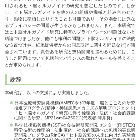
用されるヒト脳オルガノイドの研究を想定したものです。しか
し、ヒト脳オルガノイドを他の人の組織や機械と組み合わせた
り、動物に移植したりすることも可能であり、その場合には異な
るプライバシーの問題が生じるかもしれません。また、本研究で
はヒト脳オルガノイド研究に特有のプライバシーの問題はないと
結論づけましたが、他にも権利の問題(ヒト脳オルガノイドの法的
な位置づけや、細胞提供者からの同意取得に関する問題など)が議
論されています。責任ある研究と技術開発を進めるためには、こ
うした問題について包括的でバランスの取れたルールを整えるこ
とが求められます。
謝辞
本研究は、以下の支援により実施しました。
日本医療研究開発機構(AMED)令和3年度「脳とこころの研究
推進プログラム(精神・神経疾患メカニズム解明プロジェクト)
「ヒト脳オルガノイド研究に伴う倫理的・法的・社会的課題
に関する研究」[JP21wm0425021](代表者:澤井努)
科学技術振興機構(JST)社会技術研究開発センター(RISTEX)
科学技術の倫理的・法制度的・社会的課題への包括的実践研
究開発プログラム(RInCA)「ヒト脳改変の未来に向けた実験倫
理学的ELSI研究方法論の開発」[JPMJRS22J4](代表者:太田紘