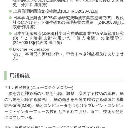
史、分担者:澤井努)
上廣倫理財団論文投稿助成[UEHIRO2023-0116]
日本学術振興会(JSPS)科学研究費助成事業基盤研究(B)「現代
社会におけるヒト発生研究の倫理基盤の構築」[24K00039](代
表者:澤井努)
日本学術振興会(JSPS)科学研究費助成事業学術変革領域研究
(B)「ヒト培養技術を用いた「個人複製」の倫理学」
[24H00813](代表者:澤井努)
Brocher Foundation
なお、本研究の実施に伴い、申告すべき利益相反はありませ
ん。
用語解説
＊1：神経技術(ニューロテクノロジー)
脳を含む神経系の活動を記録、調整、増強する技術の総称。脳
の活動を記録する脳波計、脳の働きを画像で確認する磁気共鳴機
能画像法(fMRI)、脳とコンピュータをつなげるブレイン・コンピュ
ータ・インターフェース技術も含まれており、近年、技術が急速
に進展している。
＊2：脳神経関連権(ニューロライツ)と神経プライバシー