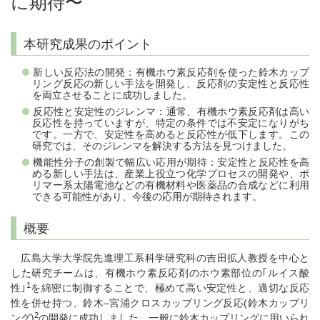
に期待〜
本研究成果のポイント
新しい反応法の開発：有機ホウ素反応剤を使った鈴木カップ
リング反応の新しい手法を開発し、反応剤の安定性と反応性
を両立させることに成功しました。
反応性と安定性のジレンマ：通常、有機ホウ素反応剤は高い
反応性を持っていますが、特定の条件では不安定になりがち
です。一方で、安定性を高めると反応性が低下します。この
研究では、そのジレンマを解決する方法を見つけました。
機能性分子の創製で幅広い応用が期待：安定性と反応性を高
める新しい手法は、産業上役立つ化学プロセスの開発や、ポ
リマー系太陽電池などの有機材料や医薬品の合成などに利用
できる可能性があり、今後の応用が期待されます。
概要
広島大学大学院先進理工系科学研究科の吉田拡人教授を中心と
した研究チームは、有機ホウ素反応剤のホウ素部位の｢ルイス酸
1
性｣
を綿密に制御することで、極めて高い安定性と、適切な反応
性を併せ持つ、鈴木–宮浦クロスカップリング反応(鈴木カップリ
2
ング)
の開発に成功しました。一般に鈴木カップリングに用いられ