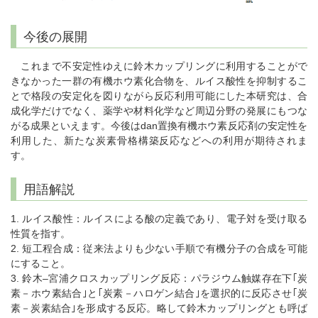
今後の展開
これまで不安定性ゆえに鈴木カップリングに利用することがで
きなかった一群の有機ホウ素化合物を、ルイス酸性を抑制するこ
とで格段の安定化を図りながら反応利用可能にした本研究は、合
成化学だけでなく、薬学や材料化学など周辺分野の発展にもつな
がる成果といえます。今後はdan置換有機ホウ素反応剤の安定性を
利用した、新たな炭素骨格構築反応などへの利用が期待されま
す。
用語解説
1. ルイス酸性：ルイスによる酸の定義であり、電子対を受け取る
性質を指す。
2. 短工程合成：従来法よりも少ない手順で有機分子の合成を可能
にすること。
3. 鈴木–宮浦クロスカップリング反応：パラジウム触媒存在下｢炭
素－ホウ素結合｣と｢炭素－ハロゲン結合｣を選択的に反応させ｢炭
素－炭素結合｣を形成する反応。略して鈴木カップリングとも呼ば