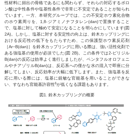
性材料に頻出の骨格であるにも関わらず、それらの対応するボロ
ン酸は中性条件や塩基性条件で非常に不安定であることが知られ
ています。一方、本研究グループでは、この不安定ホウ素化合物
のホウ素周りを、1,8-ジアミノナフタレン(dan)で置換すること
で、塩基に対して極めて安定になることを明らかにしています(図
2A)。しかし、塩基に対する安定性の向上は、鈴木カップリングに
おける反応性の低下をもたらすため、この保護型ホウ素反応剤
［Ar−B(dan)］を鈴木カップリングに用いる際は、強い活性化剤で
ある強塩基の使用が必須でした(図 2B)。この条件では2-ピリジル
B(dan)の反応は効率よく進行しましたが、ペンタフルオロフェニ
ルやチアゾリルB(dan)は、反応系への僅かな水の混入で即座に分
解してしまい、反応効率が大幅に低下します。また、強塩基を反
応に用いる際には、塩基に鋭敏な官能基を用いることができな
6
い、すなわち官能基許容性
が低くなる課題もあります。
図1. 鈴木カップリングの概要