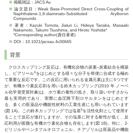
掲載雑誌：JACS Au
論文題目：Weak Base-Promoted Direct Cross-Coupling of
Naphthalene-1,8-diaminato-Substituted Arylboron
Compounds
著者：Kazuki Tomota, Jialun Li, Hideya Tanaka, Masaaki
Nakamoto, Takumi Tsushima, and Hiroto Yoshida*
*Corresponding author(責任著者)
DOI：10.1021/jacsau.4c00665
背景
クロスカップリング反応は、有機化合物の炭素–炭素結合を構築
4
し、ビアリール
をはじめとする様々な分子を簡便に合成する極め
て重要な反応です。この反応に用いられる金属元素は主に5つです
が、有機ホウ素反応剤を用いる鈴木カップリング(2010 年 ノーベ
ル化学賞受賞対象)は、ホウ素の毒性の低さ、取り扱いやすさから
最も実用的であり、実際に血圧降下剤ロサルタンをはじめとす
る、多くの医薬品や機能性材料の工業生産にも用いられています
5
(図 1A)。この鈴木カップリングでは塩基
を活性化剤として使用す
ることで反応が進行しますが、その塩基に対する耐性が低く、反
応利用が困難な有機ホウ素化合物も存在します(図 1B)。特に、2-
ピリジルやペンタフルオロフェニル、チアゾリルは医薬品や機能