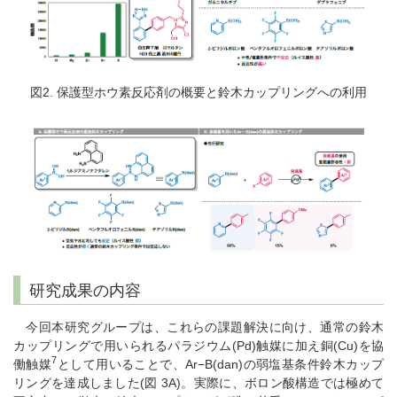
図2. 保護型ホウ素反応剤の概要と鈴木カップリングへの利用
研究成果の内容
今回本研究グループは、これらの課題解決に向け、通常の鈴木
カップリングで用いられるパラジウム(Pd)触媒に加え銅(Cu)を協
7
働触媒
として用いることで、Ar−B(dan)の弱塩基条件鈴木カップ
リングを達成しました(図 3A)。実際に、ボロン酸構造では極めて