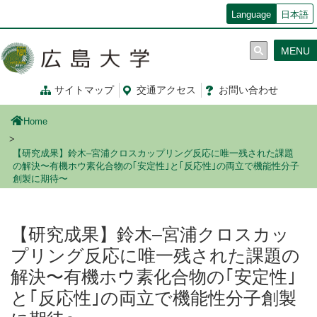
メ
Language
日本語
イ
ン
MENU
コ
ン
テ
サイトマップ
交通
アクセス
お問
い
合
わ
せ
ン
ツ
Home
に
移
【研究成果】鈴木–宮浦クロスカップリング反応に唯一残された課題
動
の解決〜有機ホウ素化合物の｢安定性｣と｢反応性｣の両立で機能性分子
創製に期待〜
【研究成果】鈴木–宮浦クロスカッ
プリング反応に唯一残された課題の
解決〜有機ホウ素化合物の｢安定性｣
と｢反応性｣の両立で機能性分子創製