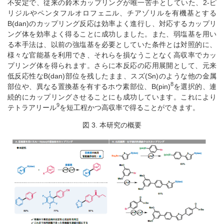
不安定で、従来の鈴木カップリングが唯一苦手としていた、2-ピ
リジルやペンタフルオロフェニル、チアゾリルを有機基とする
B(dan)のカップリング反応は効率よく進行し、対応するカップリ
ング体を効率よく得ることに成功しました。また、弱塩基を用い
る本手法は、以前の強塩基を必要としていた条件とは対照的に、
様々な官能基を利用でき、それらを損なうことなく高収率でカッ
プリング体を得られます。さらに本反応の応用展開として、元来
低反応性なB(dan)部位を残したまま、スズ(Sn)のような他の金属
8
部位や、異なる置換基を有するホウ素部位、B(pin)
を選択的、連
続的にカップリングさせることにも成功しています。これにより
9
テトラアリール
を短工程かつ高収率で得ることができます。
図 3. 本研究の概要