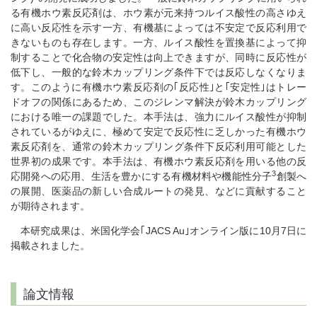
る有機ホウ素反応剤は、ホウ素が元来持つルイス酸性の高さゆえ
に高い反応性を示す一方、有機基によっては不安定で反応利用で
きないものも存在します。一方、ルイス酸性を置換基によって抑
制することで化合物の安定性は向上できますが、同時に反応性が
低下し、一般的な鈴木カップリング条件下では反応しなくなりま
す。このように有機ホウ素反応剤の｢反応性｣と｢安定性｣はトレー
ドオフの関係にあるため、このジレンマ解決が鈴木カップリング
における唯一の課題でした。本手法は、強力にルイス酸性が抑制
されているがゆえに、極めて安定で反応性に乏しかった有機ホウ
素反応剤を、通常の鈴木カップリング条件下反応利用可能とした
世界初の成果です。本手法は、有機ホウ素反応剤を用いる他の反
3
応開発への応用、生活を豊かにする有機材料や機能性分子
創製へ
の展開、医薬品の新しい合成ルートの発見、などに貢献すること
が期待されます。
本研究成果は、米国化学会｢JACS Au｣オンライン版に10月7日に
掲載されました。
論文情報