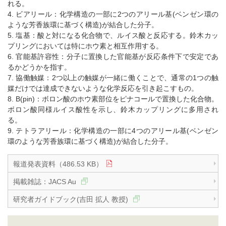
れる。
4. ビアリール：化学構造の一部に2つのアリール基(ベンゼン環の
ような芳香族環に基づく構造)が結合した分子。
5. 塩基：酸と対になる化合物で、ルイス酸と反応する。鈴木カッ
プリングにおいては特にホウ素と相互作用する。
6. 官能基許容性：分子に置換した官能基が反応条件下で安定であ
るかどうかを指す。
7. 協働触媒：2つ以上の触媒が一緒に働くことで、通常の1つの触
媒だけでは達成できないような化学反応を引き起こすもの。
8. B(pin)：ボロン酸のホウ素部位をピナコールで置換した化合物。
ボロン酸同様ルイス酸性を示し、鈴木カップリングに多用され
る。
9. テトラアリール：化学構造の一部に4つのアリール基(ベンゼン
環のような芳香族環に基づく構造)が結合した分子。
報道発表資料（486.53 KB）
掲載雑誌：JACS Au
研究者ガイドブック(吉田 拡人 教授)