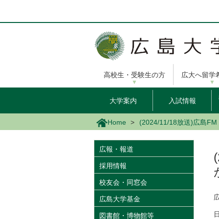
メ
イ
ン
コ
ン
テ
ン
高校生・受験生の方
広大へ留学
ツ
に
移
大学案内
入試情報
動
Home
(2024/11/18放送
広報・報道
採用情報
校友会・同窓会
広島大学基金
日
図書館・博物館等