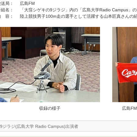
放送局： 広島FM
番組名： 「大窪シゲキの9ジラジ」内の「広島大学Radio Campus」
内 容： 陸上競技男子100m走の選手として活躍する山本匠真さんの
収録の様子
広島F
9ジラジ(広島大学 Radio Campus)出演者