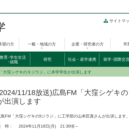
サイトマ
希望の方
一般・地域の方
企業・研究者の方
卒
教育･学生生活
研究
社会・産学連携
留学･国際交
･就職
)広島FM「大窪シゲキの９ジラジ」に本学学生が出演します
(2024/11/18放送)広島FM「大窪シ
が出演します
広島FM「大窪シゲキの9ジラジ」に工学部の山本匠真さんが出演します
 時： 2024年11月18日(月) 21:30頃～