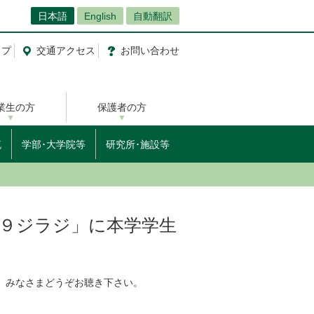
日本語
English
自動翻訳
ップ
交通
アクセス
お問
い
合
わ
せ
業生の方
保護者の方
流
学部･大学院等
研究所･施設等
ゲキの９ジラジ」に本学学生
。 みなさまどうぞお聴き下さい。