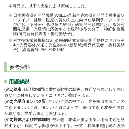
本研究は、以下の支援により実施しました。
日本医療研究開発機構(AMED)革新的先端研究開発支援事業ソ
ロタイプ「健康・医療の質の向上に向けた早期ライフステー
ジにおける分子生命現象の解明」研究開発領域における研究
開発課題「光環境に応答する表現型多型の分子・神経制御機
構(研究開発代表者：奥村美紗子)」
科学技術振興機構(JST)創発的研究支援事業「動物における第
4の光受容体が拓く光生物学の新領域(研究代表者：奥村美紗
子)、課題番号JPMJFR214M」
参考資料
用語解説
(※1)線虫
: 線形動物門に属する動物の総称。身近なものとして刺し
身などに付着しているアニサキスが挙げられる。
(※2)光受容タンパク質
: タンパク質の中でも、光を吸収することの
できるタンパク質。タンパク質によって、吸収できる波長や強度
が異なる。光受容体とも呼ばれる。
(※3)桿体および錐体細胞
: 視細胞。錐体細胞は明るい場所で色を感
知するが、暗闇では働きが低下する。一方、桿体細胞は光の強弱