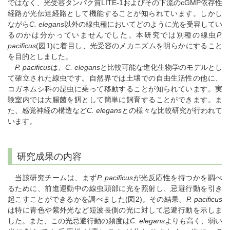
ではなく、光受容タンパク質LITE-1およびその下流のcGMP依存性
経路が光伝達経路として機能することが知られています。しかし
ながら
C. elegans
以外の線虫種においてどのように光を受容してい
るのかは分かっていませんでした。本研究では別種の線虫
P.
pacificus
(図1)に着目し、光受容のメカニズムを明らかにすること
を目的としました。
P. pacificus
は、
C. elegans
と比較可能な進化生物学のモデルとし
て確立された線虫です。自然界では土壌での自由生活性の他に、
コガネムシ科の昆虫に乗って移動することが知られています。実
験室内では大腸菌を餌として簡単に飼育することができます。ま
た、感覚神経の構造など
C. elegans
との様々な比較研究が行われて
います。
研究成果の内容
当該研究チームは、まず
P. pacificus
が光反応性を持つかを調べ
るために、前進運動中の線虫頭部に光を照射し、忌避行動を引き
起こすことができるかを調べました(図2)。その結果、
P. pacificus
は特に青色や紫外光など短波長側の光に対して忌避行動を示しま
した。また、この光忌避行動の頻度は
C. elegans
よりも高く、弱い