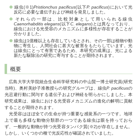
線虫(※1)
Pristionchus pacificus
(以下
P. pacificus
)において光
反応に必要な遺伝子および神経を発見しました。
それらの一部は、比較対象として用いられる線虫
Caenorhabditis elegans
(以下
C. elegans
)とは異なっており、
線虫における光受容のメカニズムに多様性が存在することが
分かりました。
線虫は1億種以上も存在しているとされ、その一部は植物や動
物に寄生し、人間社会に甚大な被害をもたらしています。光
は線虫にとって有害であるため、本研究の成果は、光による
新たな駆除法の研究に寄与することが期待されます。
概要
広島大学大学院統合生命科学研究科の中山賢一博士研究員(研究
当時)、奥村美紗子准教授らの研究グループは、線虫
P. pacificus
の
光忌避行動に関与する遺伝子および神経を明らかにしました。本
研究成果は、線虫における光受容メカニズムの進化の解明に貢献
することが期待されます。
光受容はほぼ全ての生命が持つ重要な感覚系の一つです。地球
上で最も多様な動物分類群の一つである線虫は眼を持っておら
ず、一般的な動物が持つ光受容タンパク質(※2)が存在しません。
しかし、いくつかの種で光反応性が確認されていました。