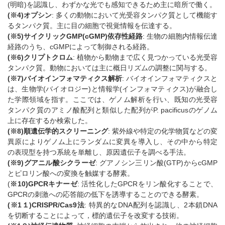
(明暗)を認識し、わずかな光でも感知できるため主に暗所で働く。
(※4)オプシン
: 多くの動物において光受容タンパク質として機能す
るタンパク質。主に目の細胞で視覚情報を伝達する。
(※5)サイクリックGMP(cGMP)依存性経路
: 生物の細胞内情報伝達
経路のうち、cGMPによって制御される経路。
(
※6)クリプトクロム
: 植物から動物まで広く見つかっている光受容
タンパク質。動物においては主に概日リズムの調整に関与する。
(※7)バイオインフォマティクス解析
: バイオインフォマティクスと
は、生物学(バイオロジー)と情報学(インフォマティクス)が融合し
た学際領域を指す。ここでは、ゲノム解析を行い、既知の光受容
タンパク質のアミノ酸配列と類似した配列がP. pacificusのゲノム
上に存在するか検索した。
(※8)順遺伝学的スクリーニング
: 紫外線や特定の化学物質などの変
異原によりゲノム上にランダムに変異を導入し、その中から特定
の表現型を持つ系統を単離し、原因遺伝子を調べる手法。
(※9)グアニル酸シクラーゼ
: グアノシン三リン酸(GTP)からcGMP
とピロリン酸への変換を触媒する酵素。
(
※10)GPCRキナーゼ
: 活性化したGPCRをリン酸化することで、
GPCRの刺激への応答能の低下を誘導することのできる酵素。
(※1１)CRISPR/Cas9法
: 特異的なDNA配列を認識し、2本鎖DNA
を切断することによって，標的遺伝子を改変する技術。