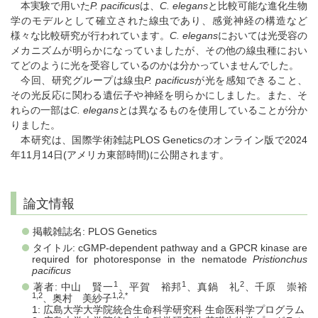
本実験で用いた
P. pacificus
は、
C. elegans
と比較可能な進化生物
学のモデルとして確立された線虫であり、感覚神経の構造など
様々な比較研究が行われています。
C. elegans
においては光受容の
メカニズムが明らかになっていましたが、その他の線虫種におい
てどのように光を受容しているのかは分かっていませんでした。
今回、研究グループは線虫
P. pacificus
が光を感知できること、
その光反応に関わる遺伝子や神経を明らかにしました。また、そ
れらの一部は
C. elegans
とは異なるものを使用していることが分か
りました。
本研究は、国際学術雑誌PLOS Geneticsのオンライン版で2024
年11月14日(アメリカ東部時間)に公開されます。
論文情報
掲載雑誌名: PLOS Genetics
タイトル: cGMP-dependent pathway and a GPCR kinase are
required for photoresponse in the nematode
Pristionchus
pacificus
1
1
2
著者: 中山 賢一
、平賀 裕邦
、真鍋 礼
、千原 崇裕
1,2
1,2,*
、奥村 美紗子
1: 広島大学大学院統合生命科学研究科 生命医科学プログラム