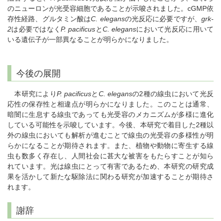
のニューロンが光受容細胞であることが示唆されました。cGMP依
存性経路、グルタミン酸は
C. elegans
の光反応に必要ですが、
grk-
2
は必要ではなく
P. pacificus
と
C. elegans
において光反応に用いて
いる遺伝子が一部異なることが明らかになりました。
今後の展開
本研究により
P. pacificus
と
C. elegans
の2種の線虫において光反
応性の保存性と相違点が明らかになりました。このことは通常、
暗闇に生息する線虫であっても光受容のメカニズムが多様に進化
している可能性を示唆しています。今後、本研究で着目した2種以
外の線虫においても解析が進むことで線虫の光受容の多様性が明
らかになることが期待されます。また、植物や動物に寄生する線
虫も数多く存在し、人間社会に甚大な被害をもたらすことが知ら
れています。光は線虫にとって有害であるため、本研究の研究成
果を活かして新たな駆除法に関わる研究が加速することが期待さ
れます。
謝辞