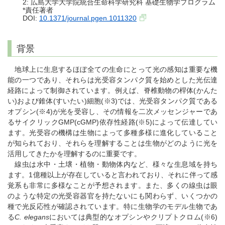
2: 広島大学大学院統合生命科学研究科 基礎生物学プログラム
*責任著者
DOI:
10.1371/journal.pgen.1011320
背景
地球上に生息するほぼ全ての生命にとって光の感知は重要な機
能の一つであり、それらは光受容タンパク質を始めとした光伝達
経路によって制御されています。例えば、脊椎動物の桿体(かんた
い)および錐体(すいたい)細胞(※3)では、光受容タンパク質である
オプシン(※4)が光を受容し、その情報を二次メッセンジャーであ
るサイクリックGMP(cGMP)依存性経路(※5)によって伝達してい
ます。光受容の機構は生物によって多種多様に進化していること
が知られており、それらを理解することは生物がどのように光を
活用してきたかを理解するのに重要です。
線虫は水中・土壌・植物・動物体内など、様々な生息域を持ち
ます。1億種以上が存在していると言われており、それに伴って感
覚系も非常に多様なことが予想されます。また、多くの線虫は眼
のような特定の光受容器官を持たないにも関わらず、いくつかの
種で光反応性が確認されています。特に生物学のモデル生物であ
る
C. elegans
においては典型的なオプシンやクリプトクロム(※6)