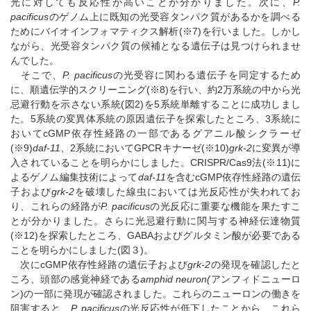
光に対しても反応性が高いことが分かりました。次に、
P.
pacificus
のゲノム上に既知の光受容タンパク質があるかを調べる
ためにバイオインフォマティクス解析(※7)を行いました。しかし
ながら、光受容タンパク質の候補となる遺伝子は見つけられませ
んでした。
そこで、
P. pacificus
の光受容に関わる遺伝子を同定するため
に、順遺伝学的スクリーニング(※8)を行い、約2万系統の中から光
忌避行動を示さない系統(図2)を5系統単離することに成功しまし
た。5系統の変異体系統の原因遺伝子を探索したところ、3系統に
おいてcGMP依存性経路の一部であるグアニル酸シクラーゼ
(※9)
daf-11
、2系統においてGPCRキナーゼ(※10)
grk-2
に変異が導
入されていることを明らかにしました。CRISPR/Cas9法(※11)に
よるゲノム編集技術によって
daf-11
を含むcGMP依存性経路の遺伝
子および
grk-2
を破壊した線虫においては光反応性が失われてお
り、これらの経路が
P. pacificus
の光反応に重要な機能を果たすこ
とが分かりました。さらに光忌避行動に関与する神経伝達物質
(※12)を探索したところ、GABAおよびグルタミン酸が必要である
ことを明らかにしました(図３)。
次にcGMP依存性経路の遺伝子および
grk-2
の発現を確認したと
ころ、頭部の感覚神経である
amphid neuron(
アンフィドニューロ
ン)の一部に発現が確認されました。これらのニューロンの働きを
阻害すると、
P. pacificus
の光反応性が低下したことから、これら