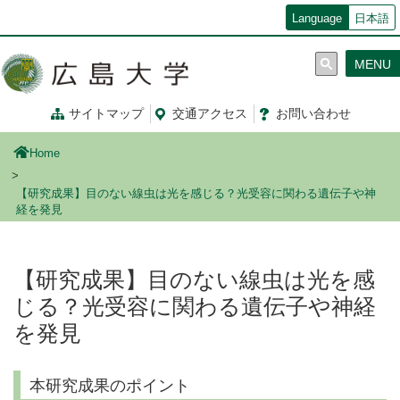
メ
Language
日本語
イ
ン
MENU
コ
ン
テ
サイトマップ
交通
アクセス
お問
い
合
わ
せ
ン
ツ
Home
に
移
【研究成果】目のない線虫は光を感じる？光受容に関わる遺伝子や神
動
経を発見
【研究成果】目のない線虫は光を感
じる？光受容に関わる遺伝子や神経
を発見
本研究成果のポイント