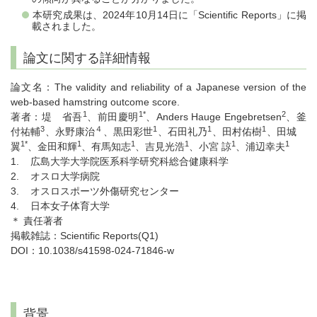
本研究成果は、2024年10月14日に「Scientific Reports」に掲
載されました。
論文に関する詳細情報
論文名：The validity and reliability of a Japanese version of the
web-based hamstring outcome score.
1
1*
2
著者：堤 省吾
、前田慶明
、Anders Hauge Engebretsen
、釜
3
４
1
1
1
付祐輔
、永野康治
、黒田彩世
、石田礼乃
、田村佑樹
、田城
1*
1
1
1
1
1
翼
、金田和輝
、有馬知志
、吉見光浩
、小宮 諒
、浦辺幸夫
1. 広島大学大学院医系科学研究科総合健康科学
2. オスロ大学病院
3. オスロスポーツ外傷研究センター
4. 日本女子体育大学
＊ 責任著者
掲載雑誌：Scientific Reports(Q1)
DOI：10.1038/s41598-024-71846-w
背景