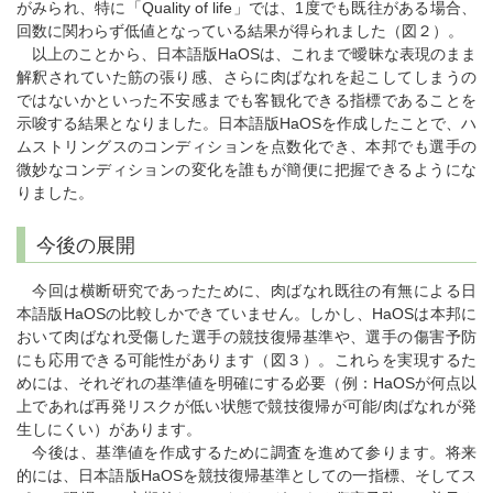
がみられ、特に「Quality of life」では、1度でも既往がある場合、
回数に関わらず低値となっている結果が得られました（図２）。
以上のことから、日本語版HaOSは、これまで曖昧な表現のまま
解釈されていた筋の張り感、さらに肉ばなれを起こしてしまうの
ではないかといった不安感までも客観化できる指標であることを
示唆する結果となりました。日本語版HaOSを作成したことで、ハ
ムストリングスのコンディションを点数化でき、本邦でも選手の
微妙なコンディションの変化を誰もが簡便に把握できるようにな
りました。
今後の展開
今回は横断研究であったために、肉ばなれ既往の有無による日
本語版HaOSの比較しかできていません。しかし、HaOSは本邦に
おいて肉ばなれ受傷した選手の競技復帰基準や、選手の傷害予防
にも応用できる可能性があります（図３）。これらを実現するた
めには、それぞれの基準値を明確にする必要（例：HaOSが何点以
上であれば再発リスクが低い状態で競技復帰が可能/肉ばなれが発
生しにくい）があります。
今後は、基準値を作成するために調査を進めて参ります。将来
的には、日本語版HaOSを競技復帰基準としての一指標、そしてス