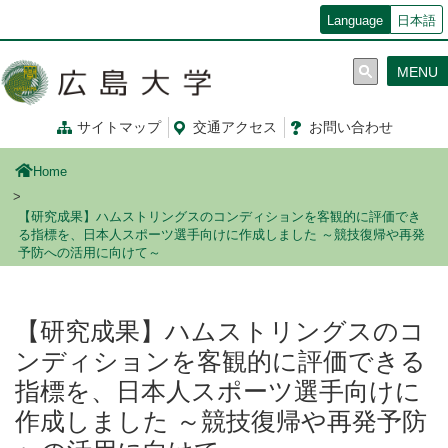
メ
Language
日本語
イ
ン
MENU
コ
ン
テ
サイトマップ
交通
アクセス
お問
い
合
わ
せ
ン
ツ
Home
に
移
【研究成果】ハムストリングスのコンディションを客観的に評価でき
動
る指標を、日本人スポーツ選手向けに作成しました ～競技復帰や再発
予防への活用に向けて～
【研究成果】ハムストリングスのコ
ンディションを客観的に評価できる
指標を、日本人スポーツ選手向けに
作成しました ～競技復帰や再発予防