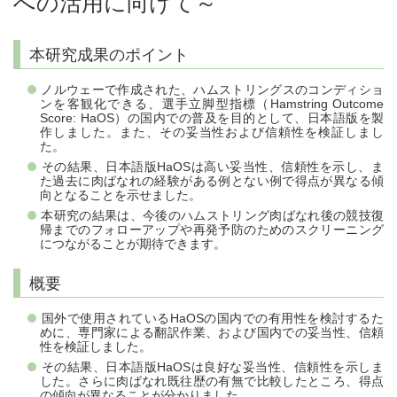
への活用に向けて～
本研究成果のポイント
ノルウェーで作成された、ハムストリングスのコンディショ
ンを客観化できる、選手立脚型指標（Hamstring Outcome
Score: HaOS）の国内での普及を目的として、日本語版を製
作しました。また、その妥当性および信頼性を検証しまし
た。
その結果、日本語版HaOSは高い妥当性、信頼性を示し、ま
た過去に肉ばなれの経験がある例とない例で得点が異なる傾
向となることを示せました。
本研究の結果は、今後のハムストリング肉ばなれ後の競技復
帰までのフォローアップや再発予防のためのスクリーニング
につながることが期待できます。
概要
国外で使用されているHaOSの国内での有用性を検討するた
めに、専門家による翻訳作業、および国内での妥当性、信頼
性を検証しました。
その結果、日本語版HaOSは良好な妥当性、信頼性を示しま
した。さらに肉ばなれ既往歴の有無で比較したところ、得点
の傾向が異なることが分かりました。