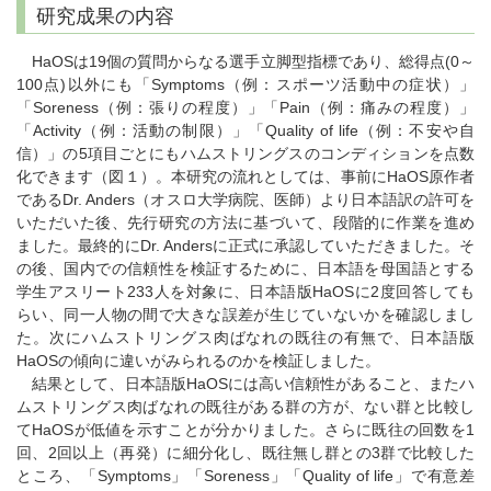
研究成果の内容
HaOSは19個の質問からなる選手立脚型指標であり、総得点(0～
100点)以外にも「Symptoms（例：スポーツ活動中の症状）」
「Soreness（例：張りの程度）」「Pain（例：痛みの程度）」
「Activity（例：活動の制限）」「Quality of life（例：不安や自
信）」の5項目ごとにもハムストリングスのコンディションを点数
化できます（図１）。本研究の流れとしては、事前にHaOS原作者
であるDr. Anders（オスロ大学病院、医師）より日本語訳の許可を
いただいた後、先行研究の方法に基づいて、段階的に作業を進め
ました。最終的にDr. Andersに正式に承認していただきました。そ
の後、国内での信頼性を検証するために、日本語を母国語とする
学生アスリート233人を対象に、日本語版HaOSに2度回答しても
らい、同一人物の間で大きな誤差が生じていないかを確認しまし
た。次にハムストリングス肉ばなれの既往の有無で、日本語版
HaOSの傾向に違いがみられるのかを検証しました。
結果として、日本語版HaOSには高い信頼性があること、またハ
ムストリングス肉ばなれの既往がある群の方が、ない群と比較し
てHaOSが低値を示すことが分かりました。さらに既往の回数を1
回、2回以上（再発）に細分化し、既往無し群との3群で比較した
ところ、「Symptoms」「Soreness」「Quality of life」で有意差