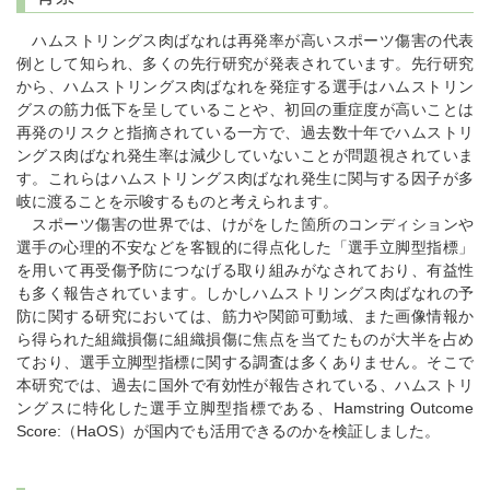
ハムストリングス肉ばなれは再発率が高いスポーツ傷害の代表
例として知られ、多くの先行研究が発表されています。先行研究
から、ハムストリングス肉ばなれを発症する選手はハムストリン
グスの筋力低下を呈していることや、初回の重症度が高いことは
再発のリスクと指摘されている一方で、過去数十年でハムストリ
ングス肉ばなれ発生率は減少していないことが問題視されていま
す。これらはハムストリングス肉ばなれ発生に関与する因子が多
岐に渡ることを示唆するものと考えられます。
スポーツ傷害の世界では、けがをした箇所のコンディションや
選手の心理的不安などを客観的に得点化した「選手立脚型指標」
を用いて再受傷予防につなげる取り組みがなされており、有益性
も多く報告されています。しかしハムストリングス肉ばなれの予
防に関する研究においては、筋力や関節可動域、また画像情報か
ら得られた組織損傷に組織損傷に焦点を当てたものが大半を占め
ており、選手立脚型指標に関する調査は多くありません。そこで
本研究では、過去に国外で有効性が報告されている、ハムストリ
ングスに特化した選手立脚型指標である、Hamstring Outcome
Score:（HaOS）が国内でも活用できるのかを検証しました。