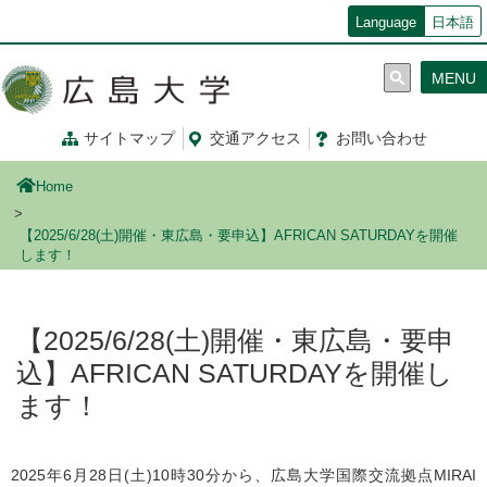
メ
Language
日本語
イ
ン
MENU
コ
ン
テ
サイトマップ
交通
アクセス
お問
い
合
わ
せ
ン
ツ
Home
に
移
【2025/6/28(土)開催・東広島・要申込】AFRICAN SATURDAYを開催
動
します！
【2025/6/28(土)開催・東広島・要申
込】AFRICAN SATURDAYを開催し
ます！
2025
年
6
月
28
日
(
土
)10
時
30
分から、広島大学国際交流拠点
MIRAI