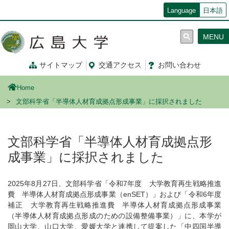
メ
Language
日本語
イ
ン
MENU
コ
ン
テ
サイトマップ
交通
アクセス
お問
い
合
わ
せ
ン
ツ
Home
に
移
文部科学省「半導体人材育成拠点形成事業」に採択されました
動
文部科学省「半導体人材育成拠点形
成事業」に採択されました
2025年8月27日、文部科学省「令和7年度 大学教育再生戦略推進
費 半導体人材育成拠点形成事業（enSET）」および「令和6年度
補正 大学教育再生戦略推進費 半導体人材育成拠点形成事業
（半導体人材育成拠点形成のための設備整備事業）」に、本学が
岡山大学、山口大学、愛媛大学と連携して提案した「中四国半導