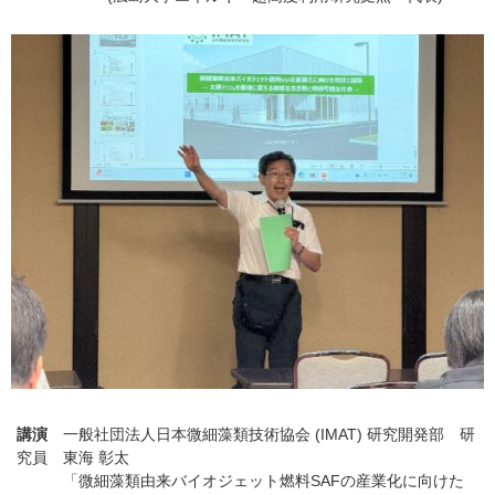
講演
一般社団法人日本微細藻類技術協会 (
IMAT)
研究開発部 研
究員 東海 彰太
「微細藻類由来バイオジェット燃料SAFの産業化に向けた