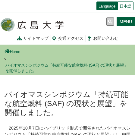
メ
Language
日本語
イ
ン
MENU
コ
ン
テ
サイトマップ
交通
アクセス
お問
い
合
わ
せ
ン
ツ
Home
に
移
バイオマスシンポジウム「持続可能な航空燃料 (SAF) の現状と展望」
動
を開催しました。
バイオマスシンポジウム「持続可能
な航空燃料 (SAF) の現状と展望」を
開催しました。
2025年10月7日にハイブリッド形式で開催されたバイオマスシ
ンポジウム「持続可能な航空燃料 (SAF) の現状と展望」は、中国