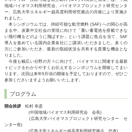
地域バイオマス利用研究会、バイオマスプロジェクト研究センタ
ー、広島大学エネルギー超高度利用研究拠点の共催により実施さ
れました。
本シンポジウムでは、持続可能な航空燃料 (SAF) への関心が高
まる中、炭素中立社会の実現に向けて「重い蓄電池を搭載できな
い飛行機をどのように飛ばすか」という課題に焦点を当て、SAF
導入を進めている国内企業各社にご講演いただきました。多くの
方にご参加いただき、最新の取組状況を共有する貴重な機会とな
りました。
今後も幅広い分野の方々に向けて、バイオマスに関連する最新
トピックをわかりやすくお伝えするシンポジウムを開催してまい
ります。次回は来年9月頃の開催を予定しておりますので、ぜひご
参加くださいますようお願いいたします。
プログラム
開会挨拶
松村 幸彦
(中国地域バイオマス利用研究会 会長)
(広島大学バイオマスプロジェクト研究センター セ
ンター長)
(広島大学エネルギー超高度利用研究拠点 代表)