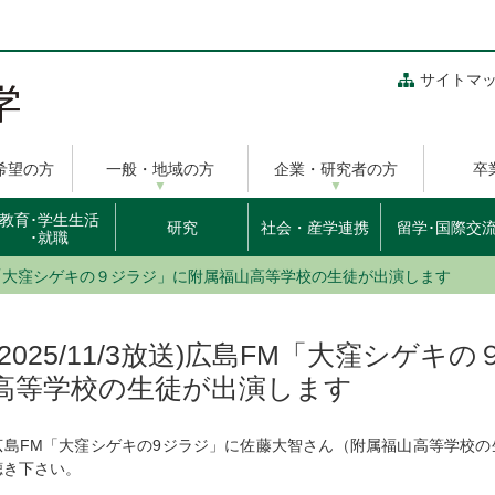
サイトマ
希望の方
一般・地域の方
企業・研究者の方
卒
教育･学生生活
研究
社会・産学連携
留学･国際交
･就職
広島FM「大窪シゲキの９ジラジ」に附属福山高等学校の生徒が出演します
(2025/11/3放送)広島FM「大窪シゲ
高等学校の生徒が出演します
広島FM「大窪シゲキの9ジラジ」に佐藤大智さん（附属福山高等学校の
聴き下さい。