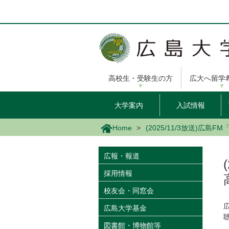
メ
イ
ン
コ
ン
テ
ン
高校生・受験生の方
広大へ留学
ツ
に
移
大学案内
入試情報
動
Home
(2025/11/3放送)
広報・報道
採用情報
校友会・同窓会
広島大学基金
図書館・博物館等