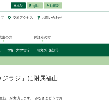
日本語
English
自動翻訳
ップ
交通
アクセス
お問
い
合
わ
せ
業生の方
保護者の方
流
学部･大学院等
研究所･施設等
キの９ジラジ」に附属福山
生徒）が出演します。 みなさまどうぞお