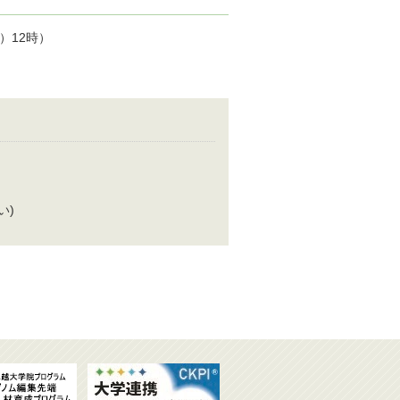
）12時）
い)