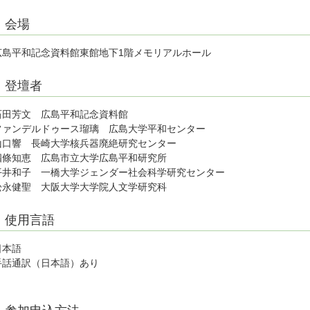
会場
広島平和記念資料館東館地下1階メモリアルホール
登壇者
石田芳文 広島平和記念資料館
ファンデルドゥース瑠璃 広島大学平和センター
山口響 長崎大学核兵器廃絶研究センター
四條知恵 広島市立大学広島平和研究所
平井和子 一橋大学ジェンダー社会科学研究センター
松永健聖 大阪大学大学院人文学研究科
使用言語
日本語
手話通訳（日本語）あり