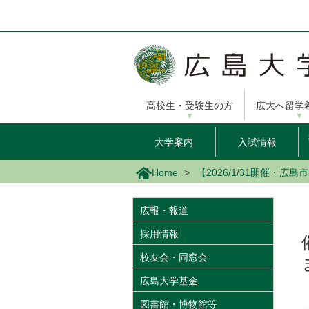
メ
イ
ン
コ
ン
テ
ン
高校生・受験生の方
広大へ留学
ツ
に
移
大学案内
入試情報
動
Home
【2026/1/31開催
広報・報道
採用情報
校友会・同窓会
広島大学基金
図書館・博物館等