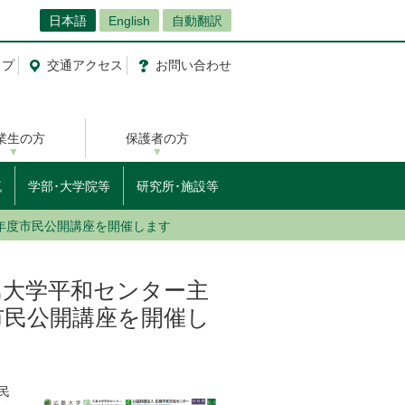
日本語
English
自動翻訳
ップ
交通
アクセス
お問
い
合
わ
せ
業生の方
保護者の方
流
学部･大学院等
研究所･施設等
7年度市民公開講座を開催します
広島大学平和センター主
市民公開講座を開催し
民