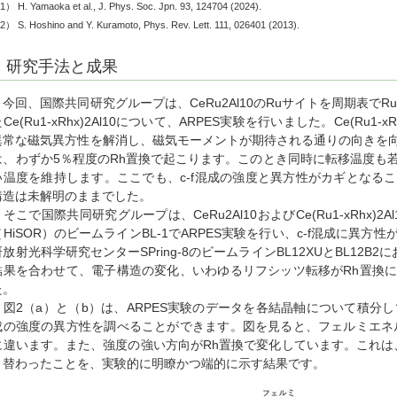
注
1
）
H. Yamaoka et al., J. Phys. Soc. Jpn. 93, 124704 (2024).
注
2
）
S. Hoshino and Y. Kuramoto, Phys. Rev. Lett. 111, 026401 (2013).
研究手法と成果
今回、国際共同研究グループは、CeRu2Al10のRuサイトを周期表で
Ce(Ru1-xRhx)2Al10について、ARPES実験を行いました。Ce(Ru1-xR
異常な磁気異方性を解消し、磁気モーメントが期待される通りの向きを
は、わずか5％程度のRh置換で起こります。このとき同時に転移温度も
い温度を維持します。ここでも、c-f混成の強度と異方性がカギとなる
構造は未解明のままでした。
そこで国際共同研究グループは、CeRu2Al10およびCe(Ru1-xRhx)
（HiSOR）のビームラインBL-1でARPES実験を行い、c-f混成に異
研放射光科学研究センターSPring-8のビームラインBL12XUとBL12
結果を合わせて、電子構造の変化、いわゆるリフシッツ転移がRh置換
た。
図2（a）と（b）は、ARPES実験のデータを各結晶軸について積分し
成の強度の異方性を調べることができます。図を見ると、フェルミエネ
に違います。また、強度の強い方向がRh置換で変化しています。これは、
り替わったことを、実験的に明瞭かつ端的に示す結果です。