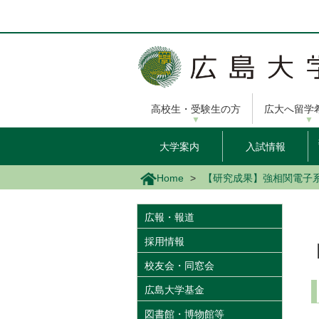
メ
イ
ン
コ
ン
テ
ン
高校生・受験生の方
広大へ留学
ツ
に
移
大学案内
入試情報
動
Home
【研究成果】強相関電子
広報・報道
採用情報
校友会・同窓会
広島大学基金
図書館・博物館等