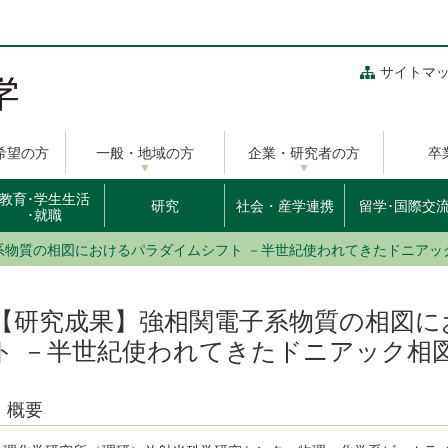
サイトマ
希望の方
一般・地域の方
企業・研究者の方
卒
教育･学生生活
研究
社会・産学連携
留学･国際交
･就職
系物質の相図におけるパラダイムシフト －半世紀使われてきたドニアッ
【研究成果】強相関電子系物質の相図に
ト －半世紀使われてきたドニアック相
概要