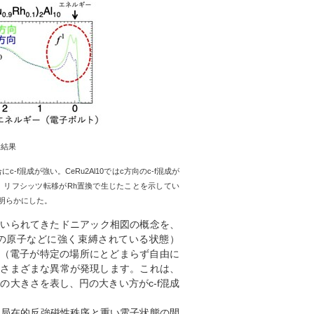
験結果
合に
c-f
混成が強い。
CeRu2Al10
では
c
方向の
c-f
混成が
、リフシッツ転移が
Rh
置換で生じたことを示してい
明らかにした。
用いられてきたドニアック相図の概念を、
定の原子などに強く束縛されている状態）
的（電子が特定の場所にとどまらず自由に
はさまざまな異常が発現します。これは、
]
の大きさを表し、円の大きい方がc-f混成
。局在的反強磁性秩序と重い電子状態の間