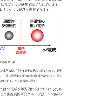
とはリフシッツ転移で隔てられています。
生じるリフシッツ転移を理解できます。
の移り変わり
重い電子状態。両者は量子臨界点で隔てられる。量子
図。中間に遍歴的な反強磁性の領域が割り込む。局在
方的であることを象徴的に示す。
図ではc-f混成が等方的に扱われているため
そこで国際共同研究グループは、c-f混成の