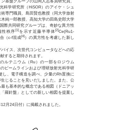
ン基盤グループの山岡人志客員研究員、
科学研究所（HiSOR）のアイケ・シュ
技術専門職員、島田賢也教授（同大学放射
水木純一郎教授、高知大学の田島史郎大学
国際共同研究グループは、奇妙な異方性
[1]
[2]
磁性秩序
を示す近藤半導体
Ce(Ru1-
[4]
合（c-f混成
）の異方性を考慮した新し
バイス、次世代コンピュータなどへの応
貢献すると期待されます。
そのルテニウム（Ru）の一部をロジウム
）のビームラインおよび理研放射光科学研
使し、電子構造を調べ、少量のRh置換に
が生じることを見いだしました。また、公
る最も基本的な概念である相図（ドニアッ
た「羅針盤」としての新しい相図を提案し
025年12月24日付）に掲載されました。