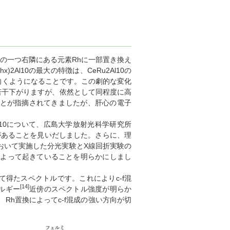
Ruの一つ右隣にある元素Rhに一部置き換え
hx)2Al10の最大の特徴は、CeRu2Al10の
向くようになることです。この劇的な変化
若干下がりますが、依然として同程度に高
ことが指摘されてきましたが、肝心の電子
2Al10について、広島大学放射光科学研究所
方性があることを見いだしました。さらに、理
B2において実施した分光実験とX線回折実験の
によって起きていることを明らかにしまし
て得たスペクトルです。これによりc-f混
[14]
ルギー
近傍のスペクトル強度が明らか
Rh置換によってc-f混成の強い方向が切