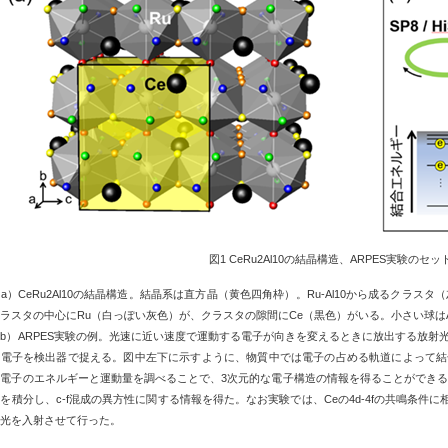
図
1 CeRu2Al10
の結晶構造、
ARPES
実験のセッ
（
a
）
CeRu2Al10
の結晶構造。結晶系は直方晶（黄色四角枠）。
Ru-Al10
から成るクラスタ（
クラスタの中心に
Ru
（白っぽい灰色）が、クラスタの隙間に
Ce
（黒色）がいる。小さい球は
（
b
）
ARPES
実験の例。光速に近い速度で運動する電子が向きを変えるときに放出する放射
光電子を検出器で捉える。図中左下に示すように、物質中では電子の占める軌道によって結
光電子のエネルギーと運動量を調べることで、
3
次元的な電子構造の情報を得ることができ
タを積分し、
c-f
混成の異方性に関する情報を得た。なお実験では、
Ce
の
4d-4f
の共鳴条件に
射光を入射させて行った。