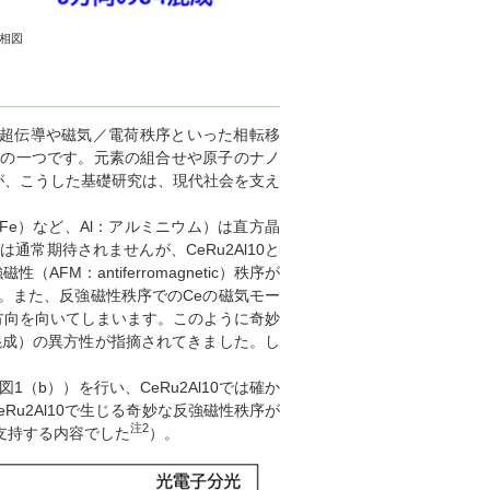
相図
超伝導や磁気／電荷秩序といった相転移
形の一つです。元素の組合せや原子のナノ
が、こうした基礎研究は、現代社会を支え
（Fe）など、Al：アルミニウム）は直方晶
常期待されませんが、CeRu2Al10と
FM：antiferromagnetic）秩序が
。また、反強磁性秩序でのCeの磁気モー
方向を向いてしまいます。このように奇妙
f混成）の異方性が指摘されてきました。し
図1（b））を行い、CeRu2Al10では確か
Ru2Al10で生じる奇妙な反強磁性秩序が
注2
支持する内容でした
）。