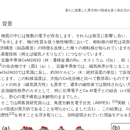
新たに提案した異方的
c-f
混成を扱う高次元の
背景
物質の中には無数の電子が存在します。それらは相互に影響し合い、
0]
を示します。物の性質を扱う物性物理において、相転移の研究は花
配列構造（結晶構造）の特徴を反映した種々の相転移が知られています
る基盤技術（例えば磁気メモリなど）につながっています。
近藤半導体CeM2Al10（M：遷移金属のRu、オスミウム（Os）、鉄
1]
の化合物です（図1（a））。近藤半導体では、磁気秩序が生じることは通
CeOs2Al10では常識に反し、約30ケルビン（K：絶対温度の単位）で反強磁性（A
生じます。この転移温度は、大抵のCe化合物と比べて数倍高いものです
メントの向き（磁気異方性）も異常で、通常の磁性体では期待されない
な反強磁性秩序のカギとして、特に伝導電子とCe 4f電子との結合（c-
かし、肝心の電子構造は未解明のままでした。
[12]
そこで山岡客員研究員らは、角度分解光電子分光（ARPES）
実験（
にc-f混成が異方的であることを明らかにしました注1）。この結果は、Ce
[13]
遍歴性
を有すことを浮き彫りにし、当時提唱されていた理論モデルを