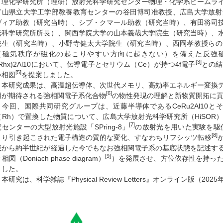
理化学研究所（理研）放射光科学研究センター物理・化学系ビームライ
富山県立大学工学部教養教育センターの谷田博司准教授、広島大学放射光
ヴィア助教（研究当時）、シブ・クマール助教（研究当時）、有田将司
光科学研究所所長）、関西学院大学の山本義哉大学院生（研究当時）、
院生（研究当時）、小野寺健太大学院生（研究当時）、西岡孝教授らの
（磁気秩序が磁化の起こりやすい方向に起きない）を備えた反強
[3]
xRhx)2Al10において、伝導電子とセリウム（Ce）が持つ4f電子
との結
[5]
い相図
を提案しました。
本研究成果は、高温超伝導体、次世代メモリ、高効率エネルギー変換デ
[6]
用が期待される強相関電子系化合物
の物性発現の理解と新物質開拓に
今回、国際共同研究グループは、近藤半導体であるCeRu2Al10と
（Rh）で置換した物質について、広島大学放射光科学研究所（HiSOR
[7]
究センターの大型放射光施設「SPring-8」
の放射光を用いた実験を駆
[8]
より引き起こされた電子構造の質的な変化、すなわちリフシッツ転移
表から約半世紀が経過した今でもなお強相関電子系の基底状態を記述す
[9]
相図（Doniach phase diagram）
）を発展させ、方位依存性を持っ
ました。
本研究は、科学雑誌『Physical Review Letters』オンライン版（2