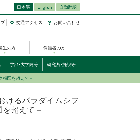
日本語
English
自動翻訳
ップ
交通
アクセス
お問
い
合
わ
せ
業生の方
保護者の方
流
学部･大学院等
研究所･施設等
ク相図を超えて－
おけるパラダイムシフ
図を超えて－