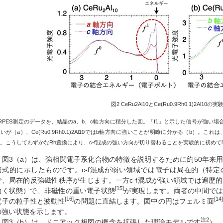
図
2 CeRu2Al10
と
Ce(Ru0.9Rh0.1)2Al10
の実
RPES
測定のデータを、結晶の
a
、
b
、
c
軸方向に積分した図。「
f1
」と示した信号が強い場
強いが（
a
）、
Ce(Ru0.9Rh0.1)2Al10
では
b
軸方向に強いことが明瞭に分かる（
b
）。これは
る。こうしてわずかな
Rh
置換により、
c-f
混成の強い方向が切り替わることを実験的に初めて
図3（a）は、強相関電子系化合物の特徴を説明するために約50年来
模式的に示したものです。c-f混成が弱い領域では電子は局在的（特
で、局在的反強磁性秩序が生じます。一方c-f混成が強い領域では遍歴
[15]
動く状態）で、非磁性の重い電子状態
が実現します。両者の中間で
[16]
[14
電子の粒子性と波動性
の問題に直結します。図中の円はフェルミ面
の強い状態を示します。
注2
図3（b）は、ドニアック相図の概念を拡張した理論モデルです
）