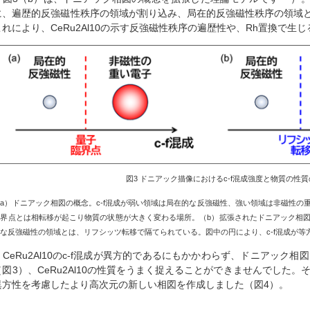
に、遍歴的反強磁性秩序の領域が割り込み、局在的反強磁性秩序の領域
これにより、CeRu2Al10の示す反強磁性秩序の遍歴性や、Rh置換で
図
3
ドニアック描像における
c-f
混成強度と物質の性質
（
a
）ドニアック相図の概念。
c-f
混成が弱い領域は局在的な反強磁性、強い領域は非磁性の
臨界点とは相転移が起こり物質の状態が大きく変わる場所。（
b
）拡張されたドニアック相
的な反強磁性の領域とは、リフシッツ転移で隔てられている。図中の円により、
c-f
混成が等
CeRu2Al10のc-f混成が異方的であるにもかかわらず、ドニアック相
（図3）、CeRu2Al10の性質をうまく捉えることができませんでした。
異方性を考慮したより高次元の新しい相図を作成しました（図4）。