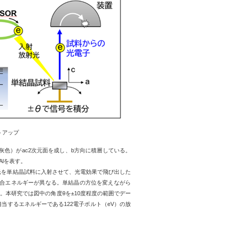
トアップ
灰色）が
ac2
次元面を成し、
b
方向に積層している。
Al
を表す。
光を単結晶試料に入射させて、光電効果で飛び出した
合エネルギーが異なる。単結晶の方位を変えながら
る。本研究では図中の角度
θ
を
±10
度程度の範囲でデー
相当するエネルギーである
122
電子ボルト（
eV
）の放