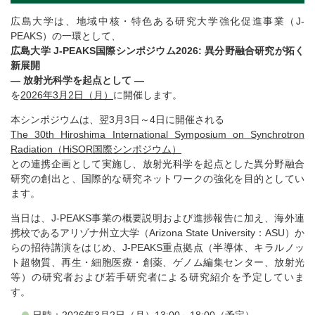
広島大学は、地域中核・特色ある研究大学強化促進事業（J-
PEAKS）の一環として、
広島大学 J-PEAKS国際シンポジウム2026: 異分野融合研究が拓く
新展開
― 放射光科学を起点として ―
を
2026年3月2日（月）
に開催します。
本シンポジウムは、翌3月3日～4日に開催される
The 30th Hiroshima International Symposium on Synchrotron
Radiation（HiSOR国際シンポジウム）
との連携企画として実施し、放射光科学を起点とした異分野融合
研究の創出と、国際的な研究ネットワークの強化を目的としてい
ます。
当日は、J-PEAKS事業の概要説明および進捗報告に加え、海外連
携校であるアリゾナ州立大学（Arizona State University：ASU）か
らの招待講演をはじめ、J-PEAKS重点拠点（半導体、キラルノッ
ト超物質、再生・細胞医療・創薬、ゲノム編集センター、放射光
等）の研究者および若手研究者による研究紹介を予定していま
す。