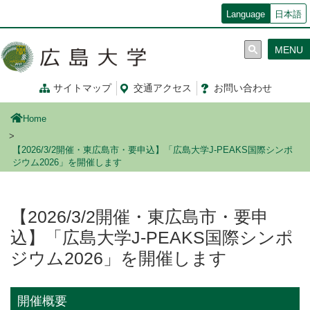
メ
Language
日本語
イ
ン
MENU
コ
ン
テ
サイトマップ
交通
アクセス
お問
い
合
わ
せ
ン
ツ
Home
に
移
【2026/3/2開催・東広島市・要申込】「広島大学J-PEAKS国際シンポ
動
ジウム2026」を開催します
【2026/3/2開催・東広島市・要申
込】「広島大学J-PEAKS国際シンポ
ジウム2026」を開催します
開催概要