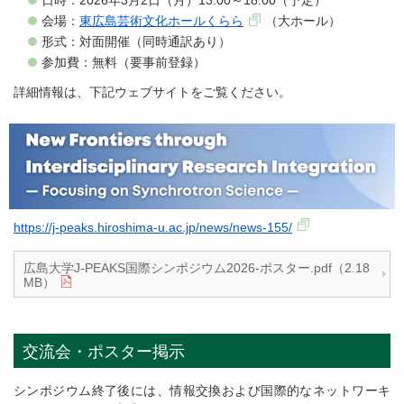
日時：2026年3月2日（月）13:00～18:00（予定）
会場：
東広島芸術文化ホールくらら
（大ホール）
形式：対面開催（同時通訳あり）
参加費：無料（要事前登録）
詳細情報は、下記ウェブサイトをご覧ください。
https://j-peaks.hiroshima-u.ac.jp/news/news-155/
広島大学J-PEAKS国際シンポジウム2026-ポスター.pdf（2.18
MB）
交流会・ポスター掲示
シンポジウム終了後には、情報交換および国際的なネットワーキ