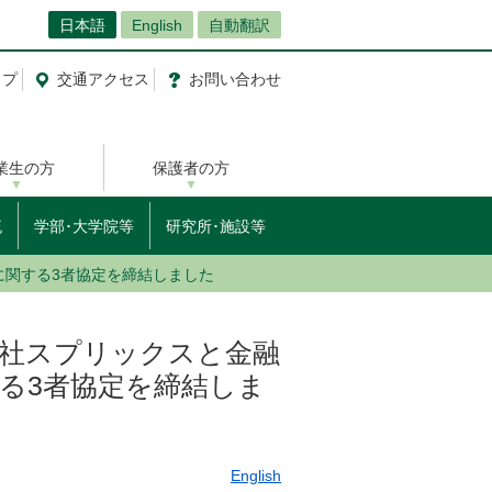
日本語
English
自動翻訳
ップ
交通
アクセス
お問
い
合
わ
せ
業生の方
保護者の方
流
学部･大学院等
研究所･施設等
に関する3者協定を締結しました
会社スプリックスと金融
る3者協定を締結しま
English