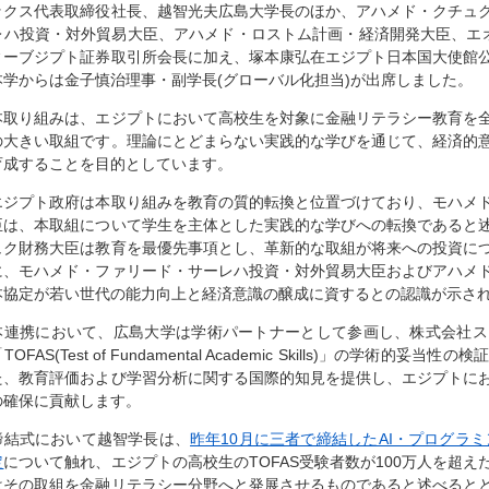
ックス代表取締役社長、越智光夫広島大学長のほか、アハメド・クチュ
レハ投資・対外貿易大臣、アハメド・ロストム計画・経済開発大臣、エ
ィーブジプト証券取引所会長に加え、塚本康弘在エジプト日本国大使館
本学からは金子慎治理事・副学長(グローバル化担当)が出席しました。
本取り組みは、エジプトにおいて高校生を対象に金融リテラシー教育を
の大きい取組です。理論にとどまらない実践的な学びを通じて、経済的
育成することを目的としています。
エジプト政府は本取り組みを教育の質的転換と位置づけており、モハメ
臣は、本取組について学生を主体とした実践的な学びへの転換であると
ュク財務大臣は教育を最優先事項とし、革新的な取組が将来への投資に
に、モハメド・ファリード・サーレハ投資・対外貿易大臣およびアハメ
本協定が若い世代の能力向上と経済意識の醸成に資するとの認識が示さ
本連携において、広島大学は学術パートナーとして参画し、株式会社ス
TOFAS(Test of Fundamental Academic Skills)」の学
た、教育評価および学習分析に関する国際的知見を提供し、エジプトに
の確保に貢献します。
締結式において越智学長は、
昨年10月に三者で締結したAI・プログラミ
定
について触れ、エジプトの高校生のTOFAS受験者数が100万人を超
はその取組を金融リテラシー分野へと発展させるものであると述べると