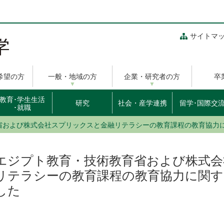
サイトマ
希望の方
一般・地域の方
企業・研究者の方
卒
教育･学生生活
研究
社会・産学連携
留学･国際交
･就職
省および株式会社スプリックスと金融リテラシーの教育課程の教育協力
エジプト教育・技術教育省および株式
リテラシーの教育課程の教育協力に関す
した