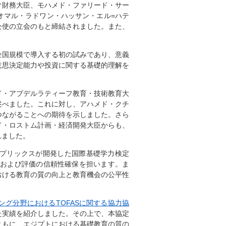
ク財務大臣、モハメド・ファリード・サー
オマル・ラドワン・ハッサン・エル=ハテ
公使の立会のもと締結されました。また、
全国規模で導入する初の試みであり、意義
意思決定能力や投資に関する基礎的理解を
ド・アブデルラティーフ教育・技術教育大
述べました。これに対し、アハメド・クチ
つながることへの期待を示しました。さら
ド・ロストム計画・経済開発大臣からも、
れました。
プリックスが開発した国際基礎学力検定
術的妥当性の検証および評価の信頼性確保を担います。ま
おける教育の質の向上と教育機会の公平性
ング分野におけるTOFASに関する協力協
えた実績を紹介しました。その上で、本協定
ともに、エジプトにおける基礎教育の質の