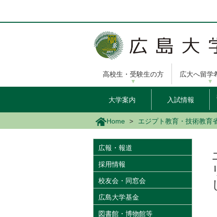
メ
イ
ン
コ
ン
テ
ン
高校生・受験生の方
広大へ留学
ツ
に
移
大学案内
入試情報
動
Home
エジプト教育・技術教育
広報・報道
採用情報
校友会・同窓会
広島大学基金
図書館・博物館等